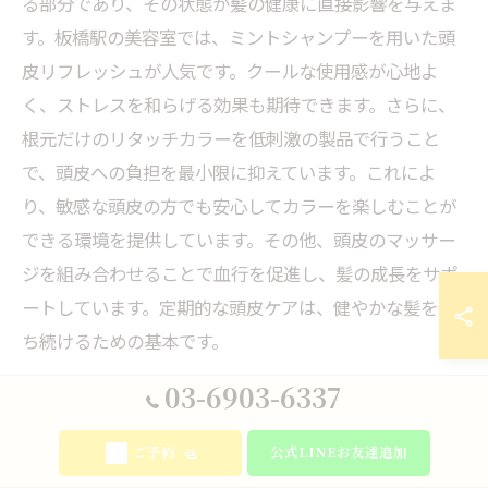
る部分であり、その状態が髪の健康に直接影響を与えま
す。板橋駅の美容室では、ミントシャンプーを用いた頭
皮リフレッシュが人気です。クールな使用感が心地よ
く、ストレスを和らげる効果も期待できます。さらに、
根元だけのリタッチカラーを低刺激の製品で行うこと
で、頭皮への負担を最小限に抑えています。これによ
り、敏感な頭皮の方でも安心してカラーを楽しむことが
できる環境を提供しています。その他、頭皮のマッサー
ジを組み合わせることで血行を促進し、髪の成長をサポ
ートしています。定期的な頭皮ケアは、健やかな髪を保
ち続けるための基本です。
03-6903-6337
美容室でのヘッドスパ体験を選ぶ理由
ヘッドスパは、美容室での特別な体験として注目されて
ご予約
公式LINEお友達追加
います。特に板橋駅の美容室では、個室でのリラックス