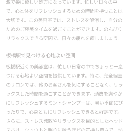
激で髪に優しい処方になっています。忙しい日々の中
身体に優しい生活を支える美容室
で、心と体をリフレッシュするための時間を持つことは
気軽に通える美容室の選び方
大切です。この美容室では、ストレスを解消し、自分の
隠れ家美容室での過ごし方
ためのご褒美タイムを過ごすことができます。のんびり
日常に取り入れる美容習慣の提案
リラックスできる空間で、日々の疲れを癒しましょう。
美容室でのんびりと心からリラックス板橋駅で
板橋駅で見つける心地よい空間
の新しい習慣
板橋駅近くの美容室は、忙しい日常の中でちょっと一息
美容室でのリラックスタイムの過ごし方
つける心地よい空間を提供しています。特に、完全個室
板橋駅での新しい美容習慣の提案
のサロンでは、他のお客さんを気にすることなく、リラ
心からリラックスする美容室の選び方
ックスした時間を過ごすことができます。頭皮を爽やか
板橋駅でのんびりと過ごすためのヒント
にリフレッシュするミントシャンプーは、暑い季節にぴ
新しい習慣を取り入れる美容室利用法
ったりで、心身ともにリフレッシュできると好評です。
心地よい美容室での体験を大切に
さらに、ストレス発散やリラックスを目的としたヘッド
スパは、ウトウトと眠りに誘うほどの気持ち良さで、訪