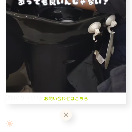
当日予約OK
す。その一つは、個々のニーズに合わせたきめ細やかな
根元の目安2,3cm◎根元カラーとクイックトリート
施術です。敏感な頭皮やダメージを気にする方には、低
メント付き◎白髪染め、おしゃれ染めOK◎ブリー
刺激で髪に優しい処方のカラーリングを提案し、安心し
チ、ハイライト等NG☆レブリン酸、植物美容オイル
配合のカラー剤使用★クイックTRを一緒に♪
て利用いただけます。また、完全個室のリラックスでき
る空間で、肩肘張らずに過ごせるのも魅力の一つです。
お問い合わせはこちら
美容室が苦手な方でも、気軽に訪れていただける環境を
整えており、「理美容室って、なんだか緊張しちゃ
クーポン一覧はこちら
う…」という心配は一切不要です。のんびりとした時間
を提供することで、忙しい日常の合間に一息つけるご褒
美タイムを楽しんでいただけるのが、リピーターが多い
理由となっています。
お問い合わせはこちら