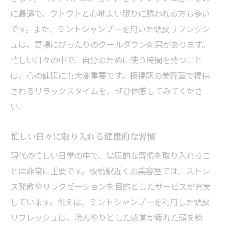
夏におすすめの頭皮ケア方法
に最適で、ウトウトと心地よい眠りに誘われる方も多い
です。また、ミントシャンプーを用いた頭皮リフレッシ
ミントシャンプーの効果と使い方
ュは、夏場にぴったりのクールダウン効果があります。
暑い季節に役立つ美容室の選び方
忙しい日々の中で、自分のために使う時間を持つこと
夏の美容室でリフレッシュするコツ
は、心の健康にも大変重要です。板橋駅の美容室で提供
板橋駅で夏の頭皮ケアを体験
されるリラックスタイムを、ぜひ体感してみてくださ
心地よい夏を過ごすための美容習慣
い。
敏感な頭皮にも優しい板橋駅の美容室で安心の
ヘッドスパ体験
忙しい日々に取り入れる健康的な習慣
敏感肌でも安心なヘッドスパとは
現代の忙しい日常の中で、健康的な習慣を取り入れるこ
板橋駅で体験する優しいヘッドスパ
とは非常に重要です。板橋駅近くの美容室では、ストレ
頭皮ケアの重要性と方法
ス発散やリラクゼーションを目的としたサービスが充実
しています。例えば、ミントシャンプーを利用した頭皮
美容室でのヘッドスパ体験を選ぶ理由
リフレッシュは、冷んやりとした感覚が疲れた頭を癒
敏感な頭皮を守るための美容室利用法