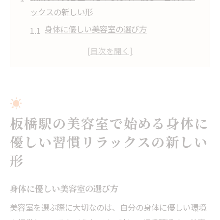
ックスの新しい形
身体に優しい美容室の選び方
板橋駅の美容室で体験するリラクゼーショ
ン
忙しい日々に取り入れる健康的な習慣
理美容室で心と体をリフレッシュ
板橋駅で見つける心地よい空間
板橋駅の美容室で始める身体に
身体に優しい生活をサポートする美容室
優しい習慣リラックスの新しい
理美容室が苦手な方も安心板橋駅近くの個室美
形
容室で癒しの時間
個室美容室の魅力とは
身体に優しい美容室の選び方
プライベート空間でのリラックス効果
美容室を選ぶ際に大切なのは、自分の身体に優しい環境
緊張せずに楽しめる美容体験