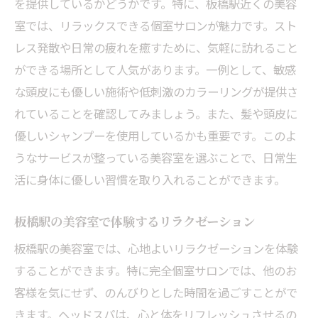
を提供しているかどうかです。特に、板橋駅近くの美容
ストレスフリーな美容室の選び方
室では、リラックスできる個室サロンが魅力です。スト
心地よいプライベートタイムを板橋駅で
レス発散や日常の疲れを癒すために、気軽に訪れること
リピーター続出の理由を解説
ができる場所として人気があります。一例として、敏感
ストレス発散に最適板橋の美容室で心身リフレ
な頭皮にも優しい施術や低刺激のカラーリングが提供さ
ッシュ
れていることを確認してみましょう。また、髪や頭皮に
優しいシャンプーを使用しているかも重要です。このよ
美容室でのストレス解消法とは
うなサービスが整っている美容室を選ぶことで、日常生
板橋駅で心と体を癒す方法
活に身体に優しい習慣を取り入れることができます。
心身のリフレッシュを図るには
ストレスを忘れる美容室での過ごし方
板橋駅の美容室で体験するリラクゼーション
心と体に優しい美容習慣のススメ
板橋駅の美容室では、心地よいリラクゼーションを体験
健康的な日常を送るための美容室利用法
することができます。特に完全個室サロンでは、他のお
冷やり気持ちいいミントシャンプーで夏の頭皮
客様を気にせず、のんびりとした時間を過ごすことがで
ケア始めませんか
きます。ヘッドスパは、心と体をリフレッシュさせるの