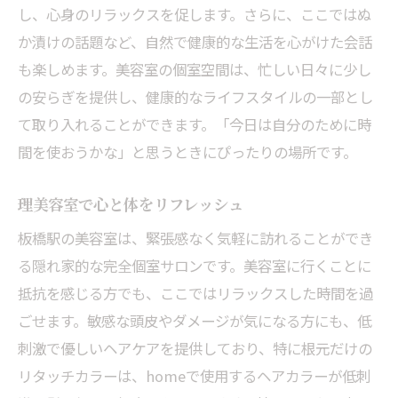
し、心身のリラックスを促します。さらに、ここではぬ
心地よいヘッドスパでリラックス
か漬けの話題など、自然で健康的な生活を心がけた会話
忙しい日々にご褒美タイム板橋駅の個室美容室
も楽しめます。美容室の個室空間は、忙しい日々に少し
でほっと一息
の安らぎを提供し、健康的なライフスタイルの一部とし
ご褒美タイムの重要性とその過ごし方
て取り入れることができます。「今日は自分のために時
板橋駅で楽しむリラックスタイム
間を使おうかな」と思うときにぴったりの場所です。
個室美容室でのんびりと過ごす方法
理美容室で心と体をリフレッシュ
自分へのご褒美を楽しむ美容習慣
美容室で心からリラックスするコツ
板橋駅の美容室は、緊張感なく気軽に訪れることができ
る隠れ家的な完全個室サロンです。美容室に行くことに
癒しの時間を板橋駅で体験
抵抗を感じる方でも、ここではリラックスした時間を過
板橋駅の隠れ家美容室で気軽にリラックス身体
ごせます。敏感な頭皮やダメージが気になる方にも、低
に優しい生活を提案
刺激で優しいヘアケアを提供しており、特に根元だけの
隠れ家美容室の魅力とは
リタッチカラーは、homeで使用するヘアカラーが低刺
板橋駅でのリラックス方法とその効果