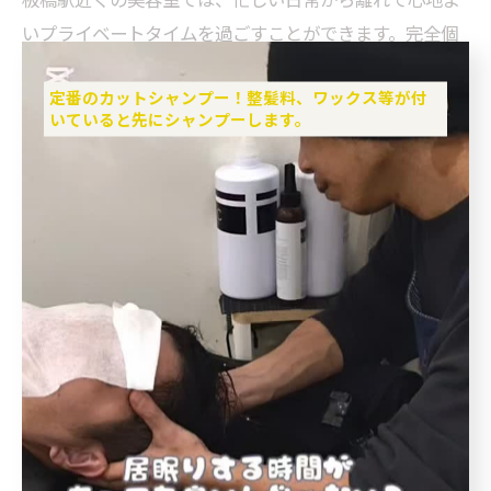
いプライベートタイムを過ごすことができます。完全個
室のサロンは、他の人の目を気にすることなく、自分だ
定番のカットシャンプー！整髪料、ワックス等が付
けの時間を存分に楽しめる場所です。特に、ストレス発
いていると先にシャンプーします。
散やリラックスを求める方には最適な環境です。ミント
シャンプーで頭皮をリフレッシュし、心身ともにリラッ
クスできる時間を提供しています。「今日は自分のため
に使おうかな～」と思う日にピッタリな体験をぜひ試し
てみてください。リピーターの方々からは、「居眠りし
ちゃった」「ウトウト気持ちよかった」という声も多く
いただいていますので、一度お試しになってみてくださ
い。
リピーター続出の理由を解説
板橋駅の美容室は、リピーターが続出する理由がありま