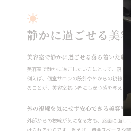
静かに過ごせる美
美容室で静かに過ごせる落ち着いた魅
美容室で静かに過ごしたい方にとって、落ち
例えば、個室サロンの設計や外からの視線が
ることが、美容室初心者にも安心感を与える
外の視線を気にせず安心できる美容室
外部からの視線が気になる方も、路面に面し
けられるからです。例えば、待合スペースや