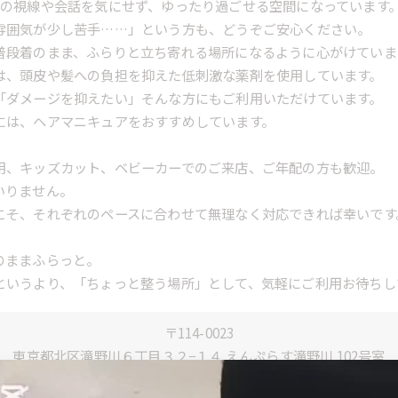
りの視線や会話を気にせず、ゆったり過ごせる空間になっています
雰囲気が少し苦手……」という方も、どうぞご安心ください。
普段着のまま、ふらりと立ち寄れる場所になるように心がけていま
は、頭皮や髪への負担を抑えた低刺激な薬剤を使用しています。
「ダメージを抑えたい」そんな方にもご利用いただけています。
には、ヘアマニキュアをおすすめしています。
用、キッズカット、ベビーカーでのご来店、ご年配の方も歓迎。
いりません。
こそ、それぞれのペースに合わせて無理なく対応できれば幸いです
のままふらっと。
というより、「ちょっと整う場所」として、気軽にご利用お待ちし
〒114-0023
東京都北区滝野川６丁目３２−１４ えんぷらす滝野川 102号室
03-6903-6337