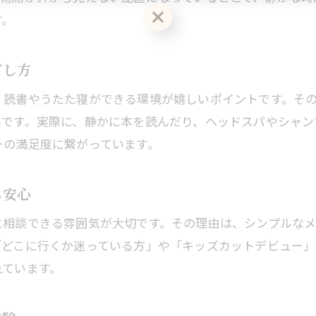
静かに過ごせる個室美容室の選び方ガイド
す。
自分だけの空間で美容室初心者も安心施術
リラックス重視の美容室で癒やしの時間を
ごし方
個室美容室ならではの落ち着きと安心感
、読書やうたた寝ができる環境が嬉しいポイントです。そ
シンプルなメニューと通いやすい価格が魅力
です。実際に、静かに本を読んだり、ヘッドスパやシャン
シンプルなメニューで選びやすい美容室の特徴
ーの満足度に繋がっています。
美容室の通いやすい価格で気軽に利用可能
初心者にも安心の明瞭な美容室料金体系
も安心
無駄のない美容室メニューで理美容が苦手でも安
に相談できる雰囲気が大切です。その理由は、シンプルな
価格と内容が分かりやすい美容室選びのコツ
「どこに行くか迷っている方」や「キッズカットデビュー
コストパフォーマンス重視の美容室体験談
れています。
理美容が苦手な方も気軽に相談できる場所
理美容が苦手な方も安心の美容室サポート