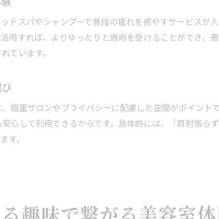
体験
気軽に相談できる美容室で不安を解消しよう
ヘッドスパやシャンプーで普段の疲れを癒やすサービスが人
美容室初心者への丁寧なカウンセリング体験
活用すれば、よりゆったりと施術を受けることができ、癒
静かに過ごせる美容室でストレスフリー施術
されています。
美容室選びで迷ったら相談できる安心感
美容室で自分に合った提案が受けられる理由
選び
落ち着いた雰囲気の中で癒やしの時間を満喫
は、個室サロンやプライバシーに配慮した空間がポイント
落ち着いた美容室空間で心身をリフレッシュ
も安心して利用できるからです。具体的には、「肩肘張ら
ヘッドスパやシャンプーで癒やされる美容室体験
ます。
静かな時間を過ごせる美容室の魅力を紹介
美容室で癒やしを求める方におすすめの過ごし方
癒やしの時間を大切にする美容室のサービス
美容室初心者も安心のリラックスできる理由
える趣味で繋がる美容室体