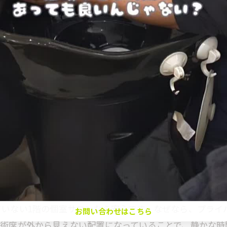
当日予約OK
美容室ならではの静かなリフレッシュ体験
西巣鴨駅近くで静かに過ごせる美容室選び
根元の目安2,3cm◎根元カラーとクイックトリートメ
ント付き◎白髪染め、おしゃれ染めOK◎ブリーチ、
読書好き店長が迎える趣味で繋がる美容室体験
容室を探すなら安心空間で
ハイライト等NG☆レブリン酸、植物美容オイル配合
読書好き店長と趣味で繋がる美容室の魅力
のカラー剤使用★クイックTRを一緒に♪
本がレンタルできる個性派美容室体験とは
お問い合わせはこちら
力
会話も静けさも選べる美容室の過ごし方
趣味を共有できる美容室で安心感アップ
着いた環境は大きな魅力です。理由は、まわりの視線や音を
遮られる立地により、安心して自分だけの時間を楽しめま
美容室初心者も通いやすい温かな雰囲気
クーポン一覧はこちら
ポイントです。
読書時間を楽しめる美容室のサービス紹介
個室完備でまわりを気にせずリラックス可能
空間
個室のある美容室で周囲を気にせずリラックス
ていない1階の個室サロンなら安心です。なぜなら、プライ
まわりの音や視線を遮断した美容室体験
お問い合わせはこちら
施術席が外から見えない配置になっていることで、静かな時