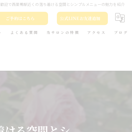
者歓迎で西巣鴨駅近くの落ち着ける空間とシンプルメニューの魅力を紹介
ご予約はこちら
公式LINEお友達追加
ト
よくある質問
当サロンの特徴
アクセス
ブログ
カット
コラム
カラー
トリートメント
ヘッドスパ
本(小説)の貸出
着ける空間とシ