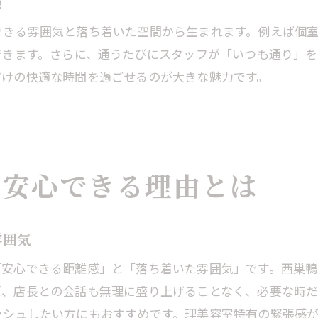
験
お子様連れや仕事帰りにも通いやすい美容室選び
できる雰囲気と落ち着いた空間から生まれます。例えば個
美容室はお子様連れも安心して利用可能
できます。さらに、通うたびにスタッフが「いつも通り」
美容室で仕事帰りに立ち寄れる利便性の高さ
だけの快適な時間を過ごせるのが大きな魅力です。
子育て世代も通いやすい美容室の特徴とは
在宅ワークや忙しい方に優しい美容室
美容室で家族みんなが快適に過ごせる理由
も安心できる理由とは
雰囲気
「安心できる距離感」と「落ち着いた雰囲気」です。西巣
ば、店長との会話も無理に盛り上げることなく、必要な時だ
ッシュしたい方にもおすすめです。理美容室特有の緊張感