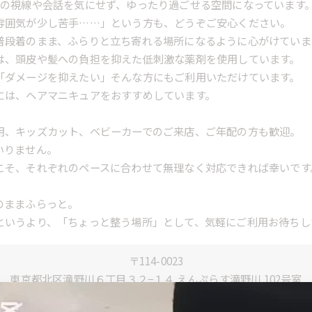
りの視線や会話を気にせず、ゆったり過ごせる空間になっています
雰囲気が少し苦手……」という方も、どうぞご安心ください。
普段着のまま、ふらりと立ち寄れる場所になるように心がけていま
は、頭皮や髪への負担を抑えた低刺激な薬剤を使用しています。
「ダメージを抑えたい」そんな方にもご利用いただけています。
には、ヘアマニキュアをおすすめしています。
用、キッズカット、ベビーカーでのご来店、ご年配の方も歓迎。
いりません。
こそ、それぞれのペースに合わせて無理なく対応できれば幸いです
のままふらっと。
というより、「ちょっと整う場所」として、気軽にご利用お待ちし
〒114-0023
東京都北区滝野川６丁目３２−１４ えんぷらす滝野川 102号室
03-6903-6337