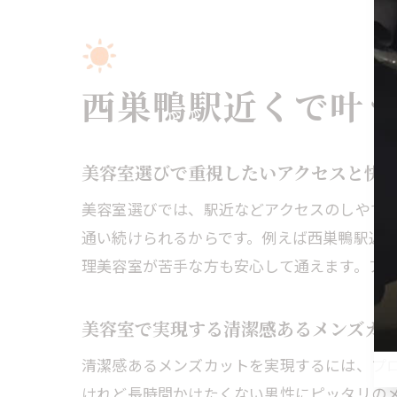
西巣鴨駅近くで叶
美容室選びで重視したいアクセスと快
美容室選びでは、駅近などアクセスのしやす
通い続けられるからです。例えば西巣鴨駅近
理美容室が苦手な方も安心して通えます。ア
美容室で実現する清潔感あるメンズカ
清潔感あるメンズカットを実現するには、プ
けれど長時間かけたくない男性にピッタリの