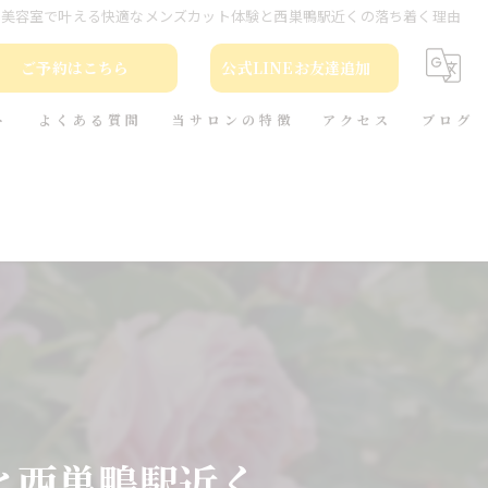
美容室で叶える快適なメンズカット体験と西巣鴨駅近くの落ち着く理由
ご予約はこちら
公式LINEお友達追加
ト
よくある質問
当サロンの特徴
アクセス
ブログ
カット
コラム
カラー
トリートメント
ヘッドスパ
本(小説)の貸出
と西巣鴨駅近く