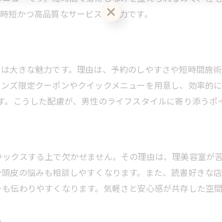
美容室で自分らしく過ごせる個室サロンの魅力
、時短かつ高品質なサービスが魅力です。
男性専用メニューで短時間カット＆カラーを実現
美容室のメンズカット＋クイックカラー体験
短時間で清潔感を叶える美容室の時短メニュー
とは大きな魅力です。理由は、予約のしやすさや短時間施
美容室で忙しい男性も通いやすい工夫
メンズ限定クーポンやクイックメニューを用意し、効率的
クイックカラーで気軽に印象チェンジ可能な美容
す。こうした配慮が、男性のライフスタイルに寄り添うポ
美容室のメンズ限定メニューの魅力を解説
育毛や発毛の悩みも気軽に話せる空間が魅力
美容室で育毛や発毛もじっくり相談できる
ラックスする上で欠かせません。その理由は、理美容室が
美容室のスタッフにAGAの悩みも話しやすい
や頭皮の悩みも相談しやすくなります。また、読書好きな
美容室で頭皮ケアや髪の悩みにも親身な対応
ーも伝わりやすくなります。気軽さと安心感が共存した空間
美容室だからこそできる髪の健康アドバイス
美容室でのカウンセリングが安心できる理由