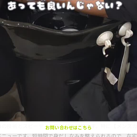
当日予約OK
美容室で叶う理想的なメンズカット体験
美容室が苦手な方も安心できる理由とは
根元の目安2,3cm◎根元カラーとクイックトリートメ
ント付き◎白髪染め、おしゃれ染めOK◎ブリーチ、
美容室が苦手な方でも安心の距離感と雰囲気
う快適なメンズカット体験
ハイライト等NG☆レブリン酸、植物美容オイル配合
落ち着く美容室で緊張せず過ごすヒント
のカラー剤使用★クイックTRを一緒に♪
同性スタッフだからこそ相談しやすい美容室
お問い合わせはこちら
適空間
苦手意識が和らぐ美容室の工夫と配慮
個室の美容室で人目を気にせずリラックス
さと快適な空間づくりが重要です。理由は、忙しい日々の
くの美容室では、落ち着いた個室空間や周囲の視線を気に
個室サロンならではの落ち着きと相談のしやすさ
クーポン一覧はこちら
クセスと快適さを両立したサロンは、日常のリフレッシュに
個室美容室で叶う落ち着いたカット体験
周囲を気にせず美容室で自由に相談できる
ット
美容室個室だからこそ話せる髪や頭皮の悩み
ロの技術とスピーディな施術が不可欠です。特に【メンズ
プライベート空間の美容室が生む安心感
お問い合わせはこちら
メニューです。短時間で身だしなみを整えられるので、在