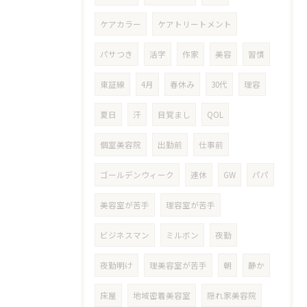
ケアカラー
ケアトリートメント
パサつき
活字
作家
美容
習慣
東証線
4月
春休み
30代
理容
夏日
汗
目覚まし
QOL
個室美容院
出勤前
仕事前
ゴールデンウィーク
連休
GW
パパ
美容室が苦手
理容室が苦手
ビジネスマン
ミルボン
夜勤
夜勤明け
理美容室が苦手
朝
静か
床屋
地域密着美容室
隠れ家美容院