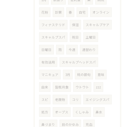
花粉
診察
春
自宅
オンライン
フィナステリド
保湿
スキャルプケア
スキャルプスパ
祝日
土曜日
日曜日
雨
今週
週替わり
有効活用
スキャルプヘッドスパ
マニキュア
3月
桃の節句
意味
由来
皆既月食
ウトウト
zzz
スピ
老廃物
コリ
エイジングスパ
処方
オープス
くしゃみ
鼻水
鼻づまり
目のかゆみ
充血