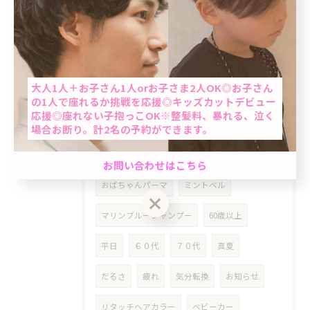
梅雨対策
梅雨
今日は何の日
ネタ
夏至
シリコン除去
本
再読
東野圭吾
ヘアアロン
猛暑
酷暑
当日予約OK
大人1人＋お子さん1人orお子さま2人OK◎お子さん
ライン
LINE
らいん
根本染め
の1人で座れるか挑戦を応援◎キッズカットデビュー
応援◎座れない子抱っこOK※整髪料、暴れる、泣く
女性
クーポン
明るめ白髪染め
場合お断り。計2名の予約ができます。
東十条
乾燥対策
シニア
高齢者
男性限定★最短60分で完了のクイック白髪染め＆カ
お問い合わせはこちら
ット☆「ちょっと気になる…」を気軽にケア。週末
おばちゃんパーマ
ミントベル
前におすすめ◎自然で清潔感のある仕上がり☆
マリンブルーシャンプー
60歳以上
クーポン一覧はこちら
お問い合わせはこちら
平日
６０代
７０代
真夏
だるさ
疲れ
気分転換
お知らせ
リタッチヘアカラー
ベビーカー