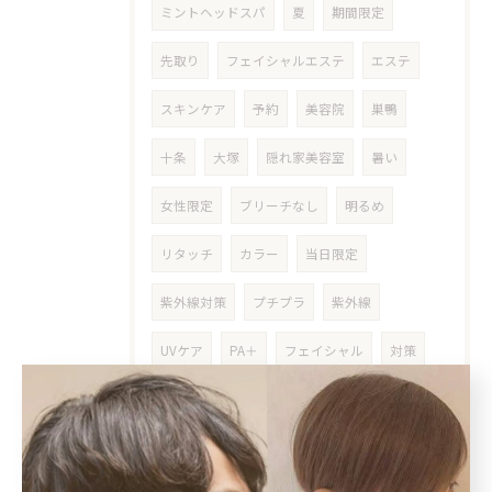
ミントヘッドスパ
夏
期間限定
先取り
フェイシャルエステ
エステ
スキンケア
予約
美容院
巣鴨
十条
大塚
隠れ家美容室
暑い
女性限定
ブリーチなし
明るめ
リタッチ
カラー
当日限定
紫外線対策
プチプラ
紫外線
UVケア
PA＋
フェイシャル
対策
爽快感
ひんやり
冷んやり
ステップトリートメント
湿気対策