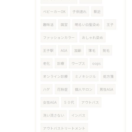
ベビーカーOK
子供連れ
駅近
趣味活
国宝
明るい白髪染め
王子
ファッションカラー
おしゃれ染め
王子駅
AGA
加齢
薄毛
発毛
老化
診療
ウープス
oops
オンライン診療
ミノキシジル
処方箋
ハゲ
花粉症
個人サロン
男性AGA
女性AGA
５０代
アウトバス
洗い流さない
インバス
アウトバストリートメント