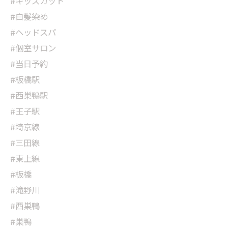
#キッズカット
#白髪染め
#ヘッドスパ
#個室サロン
#当日予約
#板橋駅
#西巣鴨駅
#王子駅
#埼京線
#三田線
#東上線
#板橋
#滝野川
#西巣鴨
#巣鴨