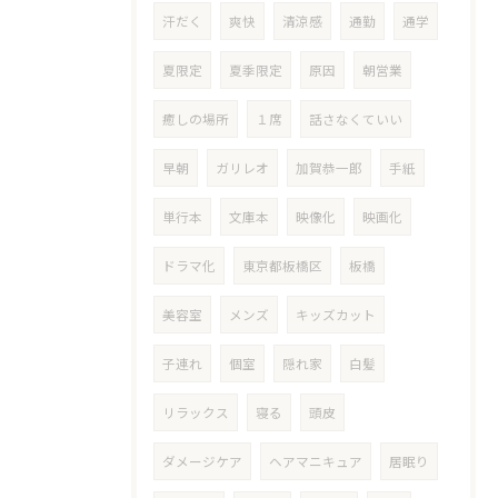
汗だく
爽快
清涼感
通勤
通学
夏限定
夏季限定
原因
朝営業
癒しの場所
１席
話さなくていい
早朝
ガリレオ
加賀恭一郎
手紙
単行本
文庫本
映像化
映画化
ドラマ化
東京都板橋区
板橋
美容室
メンズ
キッズカット
子連れ
個室
隠れ家
白髪
リラックス
寝る
頭皮
ダメージケア
ヘアマニキュア
居眠り