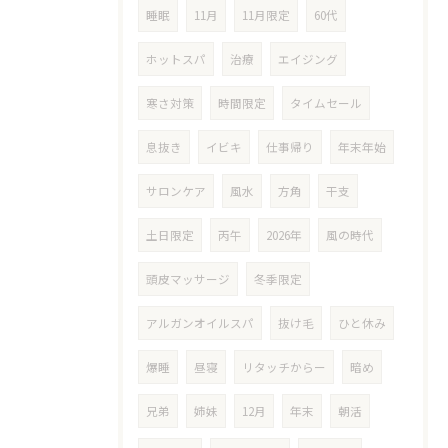
睡眠
11月
11月限定
60代
ホットスパ
治療
エイジング
寒さ対策
時間限定
タイムセール
息抜き
イビキ
仕事帰り
年末年始
サロンケア
風水
方角
干支
土日限定
丙午
2026年
風の時代
頭皮マッサージ
冬季限定
アルガンオイルスパ
抜け毛
ひと休み
爆睡
昼寝
リタッチからー
暗め
兄弟
姉妹
12月
年末
朝活