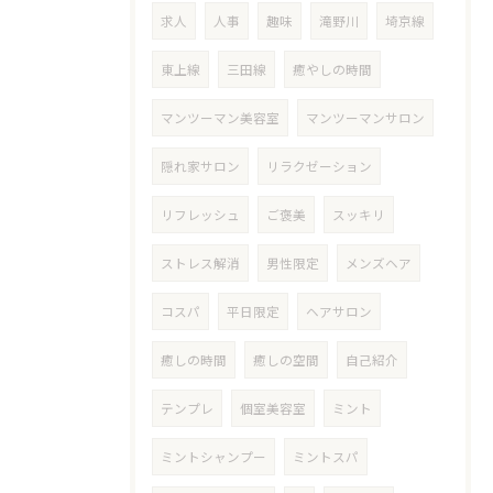
求人
人事
趣味
滝野川
埼京線
東上線
三田線
癒やしの時間
マンツーマン美容室
マンツーマンサロン
隠れ家サロン
リラクゼーション
リフレッシュ
ご褒美
スッキリ
ストレス解消
男性限定
メンズヘア
コスパ
平日限定
ヘアサロン
癒しの時間
癒しの空間
自己紹介
テンプレ
個室美容室
ミント
ミントシャンプー
ミントスパ