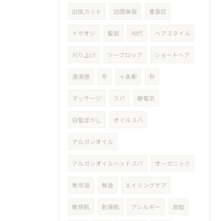
出張カット
訪問美容
豊島区
イケオジ
髪型
40代
ヘアスタイル
刈り上げ
ツーブロック
ショートヘア
清潔感
冬
十条駅
秋
マッサージ
スパ
静電気
白髪ぼかし
オイルスパ
アルガンオイル
アルガンオイルヘッドスパ
オーガニック
無添加
無香
エイジングケア
敏感肌
乾燥肌
アレルギー
皮脂