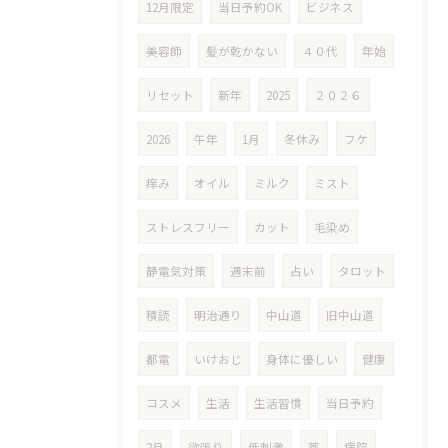
12月限定
当日予約OK
ビジネス
美容師
髪が乾かない
４０代
年始
リセット
新年
2025
２０２６
2026
午年
1月
冬休み
フケ
痒み
オイル
ミルク
ミスト
ストレスフリー
カット
毛染め
静電気対策
週末前
占い
タロット
積読
明治通り
中山道
旧中山道
都電
いけおじ
身体に優しい
健康
コスメ
生活
生活習慣
当日予約
2月
欲張り
低刺激
薬
病院