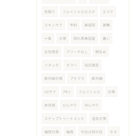
先取り
フェイシャルエステ
エステ
スキンケア
予約
美容院
巣鴨
十条
大塚
隠れ家美容室
暑い
女性限定
ブリーチなし
明るめ
リタッチ
カラー
当日限定
紫外線対策
プチプラ
紫外線
UVケア
PA＋
フェイシャル
対策
爽快感
ひんやり
冷んやり
ステップトリートメント
湿気対策
梅雨対策
梅雨
今日は何の日
ネタ