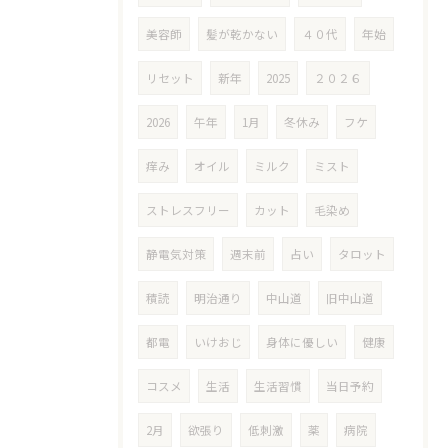
美容師
髪が乾かない
４０代
年始
リセット
新年
2025
２０２６
2026
午年
1月
冬休み
フケ
痒み
オイル
ミルク
ミスト
ストレスフリー
カット
毛染め
静電気対策
週末前
占い
タロット
積読
明治通り
中山道
旧中山道
都電
いけおじ
身体に優しい
健康
コスメ
生活
生活習慣
当日予約
2月
欲張り
低刺激
薬
病院