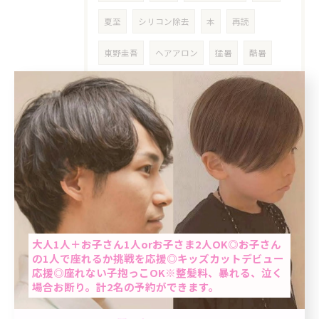
夏至
シリコン除去
本
再読
東野圭吾
ヘアアロン
猛暑
酷暑
ライン
LINE
らいん
根本染め
女性
クーポン
明るめ白髪染め
東十条
乾燥対策
シニア
高齢者
おばちゃんパーマ
ミントベル
マリンブルーシャンプー
60歳以上
当日予約OK
平日
６０代
７０代
真夏
大人1人＋お子さん1人orお子さま2人OK◎お子さん
の1人で座れるか挑戦を応援◎キッズカットデビュー
応援◎座れない子抱っこOK※整髪料、暴れる、泣く
だるさ
疲れ
気分転換
お知らせ
場合お断り。計2名の予約ができます。
リタッチヘアカラー
ベビーカー
男性限定★最短60分で完了のクイック白髪染め＆カ