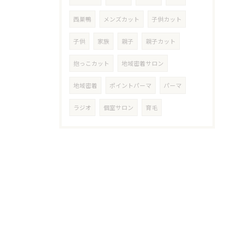
西巣鴨
メンズカット
子供カット
子供
家族
親子
親子カット
抱っこカット
地域密着サロン
地域密着
ポイントパーマ
パーマ
ラジオ
個室サロン
育毛