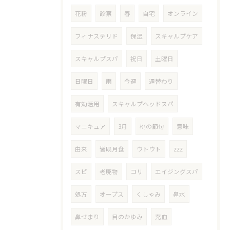
花粉
診察
春
自宅
オンライン
フィナステリド
保湿
スキャルプケア
スキャルプスパ
祝日
土曜日
日曜日
雨
今週
週替わり
有効活用
スキャルプヘッドスパ
マニキュア
3月
桃の節句
意味
由来
皆既月食
ウトウト
zzz
スピ
老廃物
コリ
エイジングスパ
処方
オープス
くしゃみ
鼻水
鼻づまり
目のかゆみ
充血