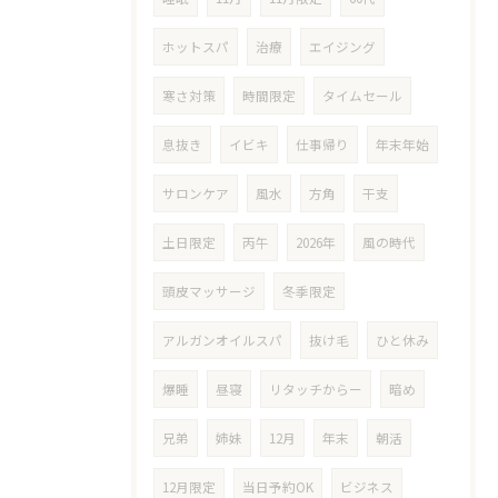
ホットスパ
治療
エイジング
寒さ対策
時間限定
タイムセール
息抜き
イビキ
仕事帰り
年末年始
サロンケア
風水
方角
干支
土日限定
丙午
2026年
風の時代
頭皮マッサージ
冬季限定
アルガンオイルスパ
抜け毛
ひと休み
爆睡
昼寝
リタッチからー
暗め
兄弟
姉妹
12月
年末
朝活
12月限定
当日予約OK
ビジネス