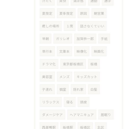
汗だく
爽快
清涼感
通勤
通学
夏限定
夏季限定
原因
朝営業
癒しの場所
１席
話さなくていい
早朝
ガリレオ
加賀恭一郎
手紙
単行本
文庫本
映像化
映画化
ドラマ化
東京都板橋区
板橋
美容室
メンズ
キッズカット
子連れ
個室
隠れ家
白髪
リラックス
寝る
頭皮
ダメージケア
ヘアマニキュア
居眠り
西巣鴨駅
板橋駅
板橋区
北区