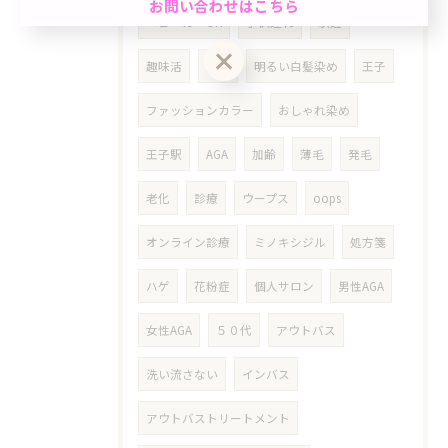
お問い合わせはこちら
ット☆「ちょっと気になる…」を気軽にケア。週末
ベビーカーOK
子供連れ
駅近
前におすすめ◎自然で清潔感のある仕上がり☆
趣味活
国宝
明るい白髪染め
王子
クーポン一覧はこちら
お問い合わせはこちら
ファッションカラー
おしゃれ染め
王子駅
AGA
加齢
薄毛
発毛
老化
診療
ウープス
oops
オンライン診療
ミノキシジル
処方箋
ハゲ
花粉症
個人サロン
男性AGA
女性AGA
５０代
アウトバス
洗い流さない
インバス
アウトバストリートメント