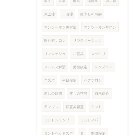
求人
人事
趣味
滝野川
埼京線
東上線
三田線
癒やしの時間
マンツーマン美容室
マンツーマンサロン
隠れ家サロン
リラクゼーション
リフレッシュ
ご褒美
スッキリ
ストレス解消
男性限定
メンズヘア
コスパ
平日限定
ヘアサロン
癒しの時間
癒しの空間
自己紹介
テンプレ
個室美容室
ミント
ミントシャンプー
ミントスパ
ミントヘッドスパ
夏
期間限定