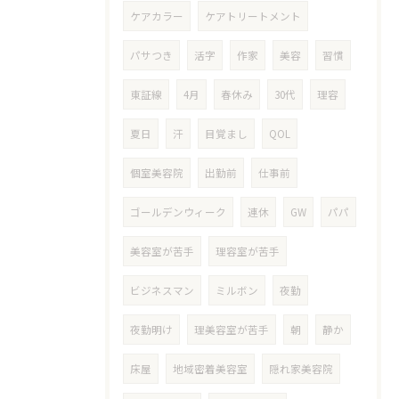
ケアカラー
ケアトリートメント
パサつき
活字
作家
美容
習慣
東証線
4月
春休み
30代
理容
夏日
汗
目覚まし
QOL
個室美容院
出勤前
仕事前
ゴールデンウィーク
連休
GW
パパ
美容室が苦手
理容室が苦手
ビジネスマン
ミルボン
夜勤
夜勤明け
理美容室が苦手
朝
静か
床屋
地域密着美容室
隠れ家美容院