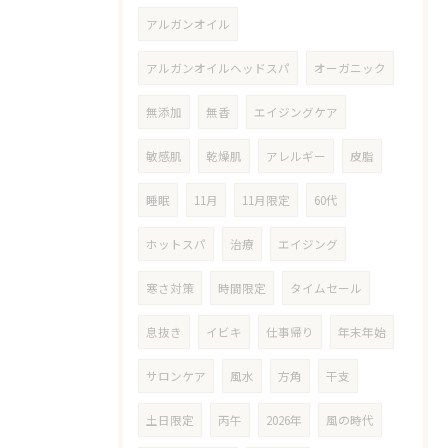
アルガンオイル
アルガンオイルヘッドスパ
オーガニック
無添加
無香
エイジングケア
敏感肌
乾燥肌
アレルギー
皮脂
睡眠
11月
11月限定
60代
ホットスパ
治療
エイジング
寒さ対策
時間限定
タイムセール
息抜き
イビキ
仕事帰り
年末年始
サロンケア
風水
方角
干支
土日限定
丙午
2026年
風の時代