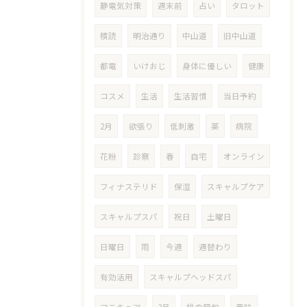
静電気対策
週末前
占い
タロット
積読
明治通り
中山道
旧中山道
都電
いけおじ
身体に優しい
健康
コスメ
生活
生活習慣
当日予約
2月
欲張り
低刺激
薬
病院
花粉
診察
春
自宅
オンライン
フィナステリド
保湿
スキャルプケア
スキャルプスパ
祝日
土曜日
日曜日
雨
今週
週替わり
有効活用
スキャルプヘッドスパ