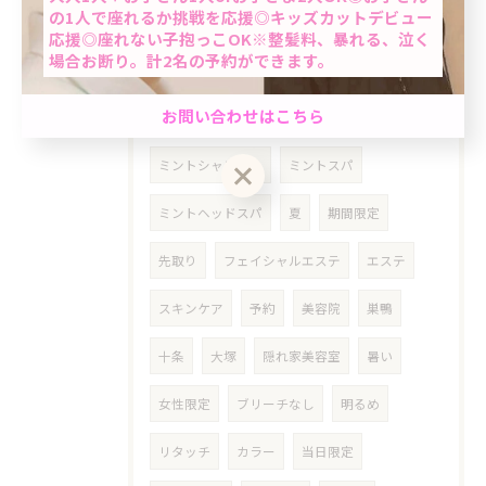
の1人で座れるか挑戦を応援◎キッズカットデビュー
コスパ
平日限定
ヘアサロン
応援◎座れない子抱っこOK※整髪料、暴れる、泣く
場合お断り。計2名の予約ができます。
癒しの時間
癒しの空間
自己紹介
男性限定★最短60分で完了のクイック白髪染め＆カ
お問い合わせはこちら
テンプレ
個室美容室
ミント
ット☆「ちょっと気になる…」を気軽にケア。週末
前におすすめ◎自然で清潔感のある仕上がり☆
ミントシャンプー
ミントスパ
クーポン一覧はこちら
お問い合わせはこちら
ミントヘッドスパ
夏
期間限定
先取り
フェイシャルエステ
エステ
スキンケア
予約
美容院
巣鴨
十条
大塚
隠れ家美容室
暑い
女性限定
ブリーチなし
明るめ
リタッチ
カラー
当日限定