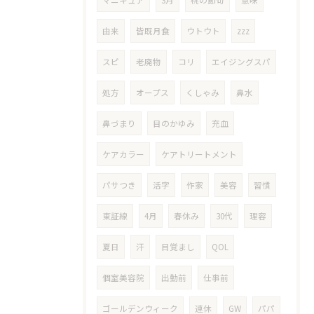
マニキュア
3月
桃の節句
意味
由来
皆既月食
ウトウト
zzz
スピ
老廃物
コリ
エイジングスパ
処方
オープス
くしゃみ
鼻水
鼻づまり
目のかゆみ
充血
ケアカラー
ケアトリートメント
パサつき
活字
作家
美容
習慣
東証線
4月
春休み
30代
理容
夏日
汗
目覚まし
QOL
個室美容院
出勤前
仕事前
ゴールデンウィーク
連休
GW
パパ