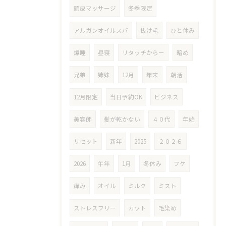
頭皮マッサージ
冬季限定
アルガンオイルスパ
抜け毛
ひと休み
爆睡
昼寝
リタッチからー
暗め
兄弟
姉妹
12月
年末
朝活
12月限定
当日予約OK
ビジネス
美容師
髪が乾かない
４０代
年始
リセット
新年
2025
２０２６
2026
午年
1月
冬休み
フケ
痒み
オイル
ミルク
ミスト
ストレスフリー
カット
毛染め