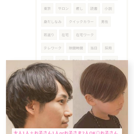
東京
サロン
癒し
読書
小説
身だしなみ
クイックカラー
男性
若返り
在宅
在宅ワーク
テレワーク
隙間時間
当日
採用
求人
人事
趣味
滝野川
埼京線
東上線
三田線
癒やしの時間
マンツーマン美容室
マンツーマンサロン
隠れ家サロン
リラクゼーション
リフレッシュ
ご褒美
スッキリ
当日予約OK
ストレス解消
男性限定
メンズヘア
大人1人＋お子さん1人orお子さま2人OK◎お子さん