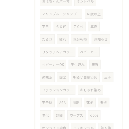
おばちゃんパーマ
ミントベル
マリンブルーシャンプー
60歳以上
平日
６０代
７０代
真夏
だるさ
疲れ
気分転換
お知らせ
リタッチヘアカラー
ベビーカー
ベビーカーOK
子供連れ
駅近
趣味活
国宝
明るい白髪染め
王子
ファッションカラー
おしゃれ染め
王子駅
AGA
加齢
薄毛
発毛
老化
診療
ウープス
oops
オンライン診療
ミノキシジル
処方箋