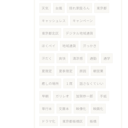
天気
台風
隠れ家座ろん
東京都
キャッシュレス
キャンペーン
東京都北区
デジタル地域通貨
ほくペイ
地域通貨
汗っかき
汗だく
爽快
清涼感
通勤
通学
夏限定
夏季限定
原因
朝営業
癒しの場所
１席
話さなくていい
早朝
ガリレオ
加賀恭一郎
手紙
単行本
文庫本
映像化
映画化
ドラマ化
東京都板橋区
板橋