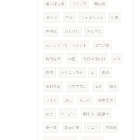
紫外線対策
プチプラ
紫外線
UVケア
PA＋
フェイシャル
対策
爽快感
ひんやり
冷んやり
ステップトリートメント
湿気対策
梅雨対策
梅雨
今日は何の日
ネタ
夏至
シリコン除去
本
再読
東野圭吾
ヘアアロン
猛暑
酷暑
ライン
LINE
らいん
根本染め
女性
クーポン
明るめ白髪染め
東十条
乾燥対策
シニア
高齢者