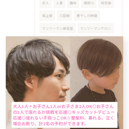
求人
人事
趣味
滝野川
埼京線
東上線
三田線
癒やしの時間
マンツーマン美容室
マンツーマンサロン
隠れ家サロン
リラクゼーション
リフレッシュ
ご褒美
スッキリ
ストレス解消
男性限定
メンズヘア
コスパ
平日限定
ヘアサロン
癒しの時間
癒しの空間
自己紹介
当日予約OK
テンプレ
個室美容室
ミント
大人1人＋お子さん1人orお子さま2人OK◎お子さん
の1人で座れるか挑戦を応援◎キッズカットデビュー
応援◎座れない子抱っこOK※整髪料、暴れる、泣く
ミントシャンプー
ミントスパ
場合お断り。計2名の予約ができます。