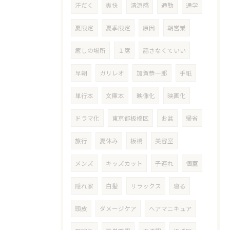
汗だく
爽快
清涼感
通勤
通学
夏限定
夏季限定
原因
朝営業
癒しの場所
１席
話さなくていい
早朝
ガリレオ
加賀恭一郎
手紙
単行本
文庫本
映像化
映画化
ドラマ化
東京都板橋区
お盆
帰省
旅行
夏休み
板橋
美容室
メンズ
キッズカット
子連れ
個室
隠れ家
白髪
リラックス
寝る
頭皮
ダメージケア
ヘアマニキュア