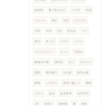
美容師
髪が乾かない
４０代
年始
リセット
新年
2025
２０２６
2026
午年
1月
冬休み
フケ
痒み
オイル
ミルク
ミスト
ストレスフリー
カット
毛染め
静電気対策
週末前
占い
タロット
積読
明治通り
中山道
旧中山道
都電
いけおじ
身体に優しい
健康
コスメ
生活
生活習慣
当日予約
2月
欲張り
低刺激
薬
病院