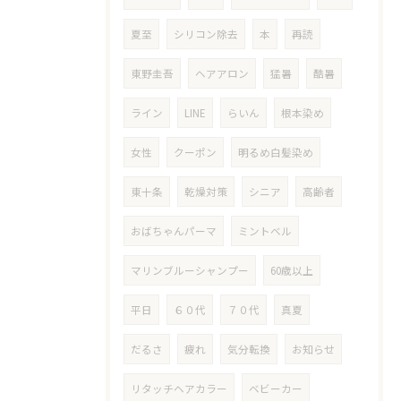
夏至
シリコン除去
本
再読
東野圭吾
ヘアアロン
猛暑
酷暑
ライン
LINE
らいん
根本染め
女性
クーポン
明るめ白髪染め
東十条
乾燥対策
シニア
高齢者
おばちゃんパーマ
ミントベル
マリンブルーシャンプー
60歳以上
平日
６０代
７０代
真夏
だるさ
疲れ
気分転換
お知らせ
リタッチヘアカラー
ベビーカー