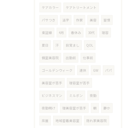
ケアカラー
ケアトリートメント
パサつき
活字
作家
美容
習慣
東証線
4月
春休み
30代
理容
夏日
汗
目覚まし
QOL
個室美容院
出勤前
仕事前
ゴールデンウィーク
連休
GW
パパ
美容室が苦手
理容室が苦手
ビジネスマン
ミルボン
夜勤
夜勤明け
理美容室が苦手
朝
静か
床屋
地域密着美容室
隠れ家美容院