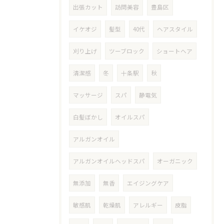
出張カット
訪問美容
豊島区
イケオジ
髪型
40代
ヘアスタイル
刈り上げ
ツーブロック
ショートヘア
清潔感
冬
十条駅
秋
マッサージ
スパ
静電気
白髪ぼかし
オイルスパ
アルガンオイル
アルガンオイルヘッドスパ
オーガニック
無添加
無香
エイジングケア
敏感肌
乾燥肌
アレルギー
皮脂