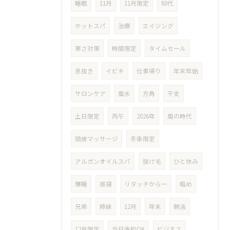
睡眠
11月
11月限定
60代
ホットスパ
治療
エイジング
寒さ対策
時間限定
タイムセール
息抜き
イビキ
仕事帰り
年末年始
サロンケア
風水
方角
干支
土日限定
丙午
2026年
風の時代
頭皮マッサージ
冬季限定
アルガンオイルスパ
抜け毛
ひと休み
爆睡
昼寝
リタッチからー
暗め
兄弟
姉妹
12月
年末
朝活
12月限定
当日予約OK
ビジネス