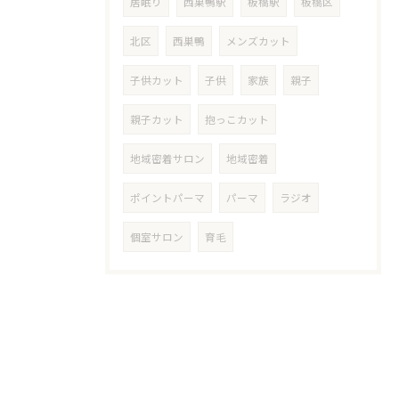
居眠り
西巣鴨駅
板橋駅
板橋区
北区
西巣鴨
メンズカット
子供カット
子供
家族
親子
親子カット
抱っこカット
地域密着サロン
地域密着
ポイントパーマ
パーマ
ラジオ
個室サロン
育毛