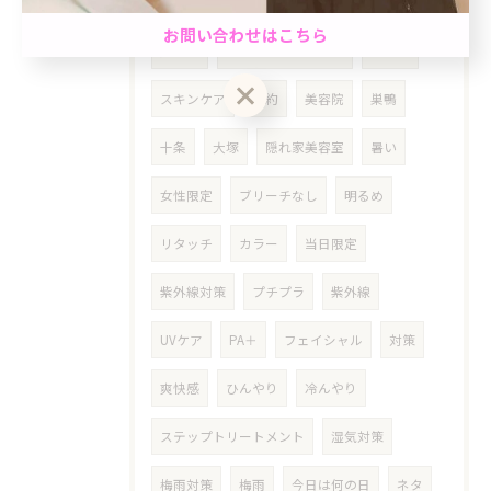
ミントヘッドスパ
夏
期間限定
男性限定★最短60分で完了のクイック白髪染め＆カ
お問い合わせはこちら
ット☆「ちょっと気になる…」を気軽にケア。週末
先取り
フェイシャルエステ
エステ
前におすすめ◎自然で清潔感のある仕上がり☆
スキンケア
予約
美容院
巣鴨
クーポン一覧はこちら
お問い合わせはこちら
十条
大塚
隠れ家美容室
暑い
女性限定
ブリーチなし
明るめ
リタッチ
カラー
当日限定
紫外線対策
プチプラ
紫外線
UVケア
PA＋
フェイシャル
対策
爽快感
ひんやり
冷んやり
ステップトリートメント
湿気対策
梅雨対策
梅雨
今日は何の日
ネタ