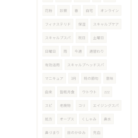
花粉
診察
春
自宅
オンライン
フィナステリド
保湿
スキャルプケア
スキャルプスパ
祝日
土曜日
日曜日
雨
今週
週替わり
有効活用
スキャルプヘッドスパ
マニキュア
3月
桃の節句
意味
由来
皆既月食
ウトウト
zzz
スピ
老廃物
コリ
エイジングスパ
処方
オープス
くしゃみ
鼻水
鼻づまり
目のかゆみ
充血