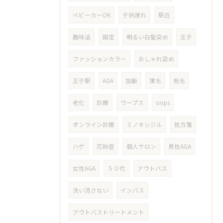
ベビーカーOK
子供連れ
駅近
趣味活
国宝
明るい白髪染め
王子
ファッションカラー
おしゃれ染め
王子駅
AGA
加齢
薄毛
発毛
老化
診療
ウープス
oops
オンライン診療
ミノキシジル
処方箋
ハゲ
花粉症
個人サロン
男性AGA
女性AGA
５０代
アウトバス
洗い流さない
インバス
アウトバストリートメント