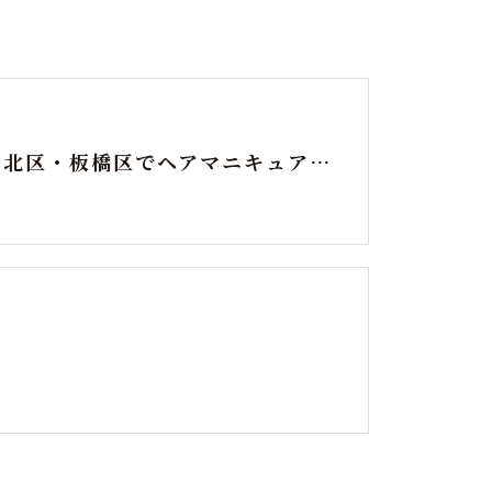
東京都北区・板橋区でヘアマニキュアをお探しの方へ｜頭皮がしみる方のための白髪染めという選択肢
り