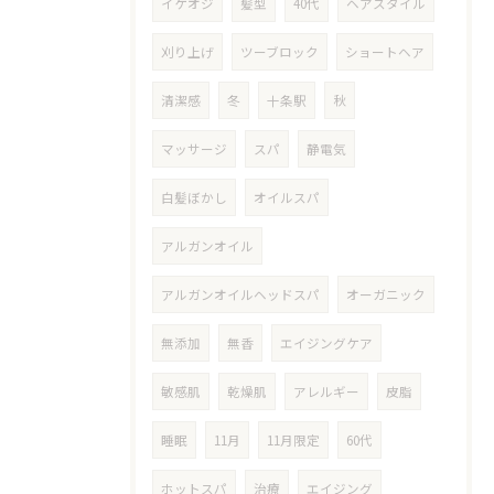
イケオジ
髪型
40代
ヘアスタイル
刈り上げ
ツーブロック
ショートヘア
清潔感
冬
十条駅
秋
マッサージ
スパ
静電気
白髪ぼかし
オイルスパ
アルガンオイル
アルガンオイルヘッドスパ
オーガニック
無添加
無香
エイジングケア
敏感肌
乾燥肌
アレルギー
皮脂
睡眠
11月
11月限定
60代
ホットスパ
治療
エイジング