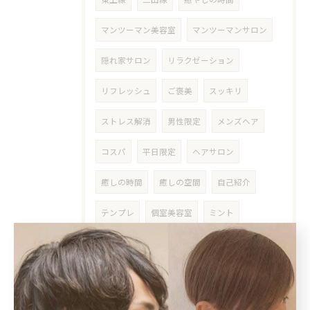
マンツーマン美容室
マンツーマンサロン
隠れ家サロン
リラクゼーション
リフレッシュ
ご褒美
スッキリ
ストレス解消
男性限定
メンズヘア
コスパ
平日限定
ヘアサロン
癒しの時間
癒しの空間
自己紹介
テンプレ
個室美容室
ミント
ミントシャンプー
ミントスパ
ミントヘッドスパ
夏
期間限定
先取り
フェイシャルエステ
エステ