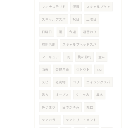
フィナステリド
保湿
スキャルプケア
スキャルプスパ
祝日
土曜日
日曜日
雨
今週
週替わり
有効活用
スキャルプヘッドスパ
マニキュア
3月
桃の節句
意味
由来
皆既月食
ウトウト
zzz
スピ
老廃物
コリ
エイジングスパ
処方
オープス
くしゃみ
鼻水
鼻づまり
目のかゆみ
充血
ケアカラー
ケアトリートメント