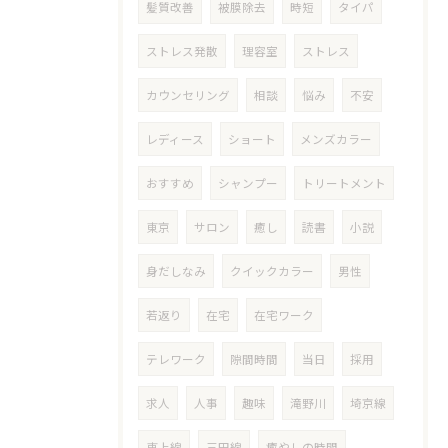
髪質改善
被膜除去
時短
タイパ
ストレス発散
理容室
ストレス
カウンセリング
相談
悩み
不安
レディース
ショート
メンズカラー
おすすめ
シャンプー
トリートメント
東京
サロン
癒し
読書
小説
身だしなみ
クイックカラー
男性
若返り
在宅
在宅ワーク
テレワーク
隙間時間
当日
採用
求人
人事
趣味
滝野川
埼京線
東上線
三田線
癒やしの時間