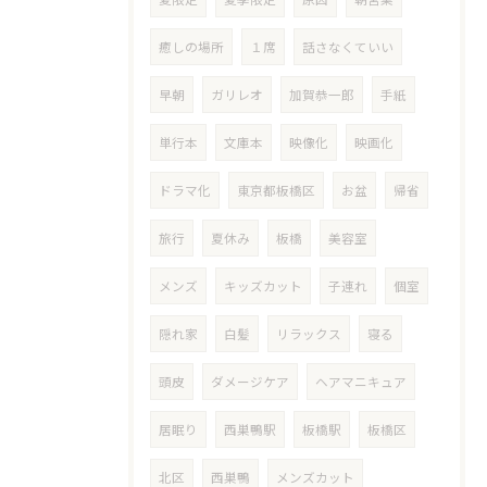
癒しの場所
１席
話さなくていい
早朝
ガリレオ
加賀恭一郎
手紙
単行本
文庫本
映像化
映画化
ドラマ化
東京都板橋区
お盆
帰省
旅行
夏休み
板橋
美容室
メンズ
キッズカット
子連れ
個室
隠れ家
白髪
リラックス
寝る
頭皮
ダメージケア
ヘアマニキュア
居眠り
西巣鴨駅
板橋駅
板橋区
北区
西巣鴨
メンズカット