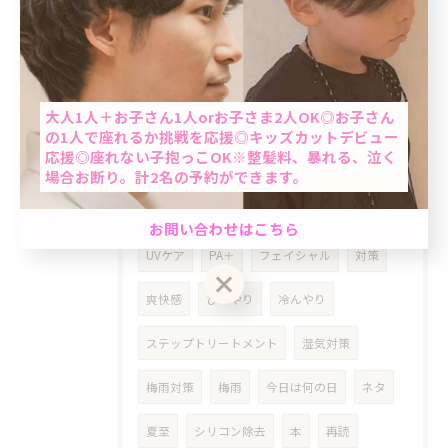
スキンケア
予約
美容院
巣鴨
十条
大塚
隠れ家美容室
暑い
当日予約OK
大人1人＋お子さん1人orお子さま2人OK◎お子さん
女性限定
ブリーチなし
明るめ
の1人で座れるか挑戦を応援◎キッズカットデビュー
応援◎座れない子抱っこOK※整髪料、暴れる、泣く
リタッチ
カラー
当日限定
場合お断り。計2名の予約ができます。
紫外線対策
プチプラ
紫外線
男性限定★最短60分で完了のクイック白髪染め＆カ
お問い合わせはこちら
ット☆「ちょっと気になる…」を気軽にケア。週末
UVケア
PA＋
フェイシャル
対策
前におすすめ◎自然で清潔感のある仕上がり☆
爽快感
ひんやり
冷んやり
クーポン一覧はこちら
お問い合わせはこちら
ステップトリートメント
湿気対策
梅雨対策
梅雨
今日は何の日
ネタ
夏至
シリコン除去
本
再読