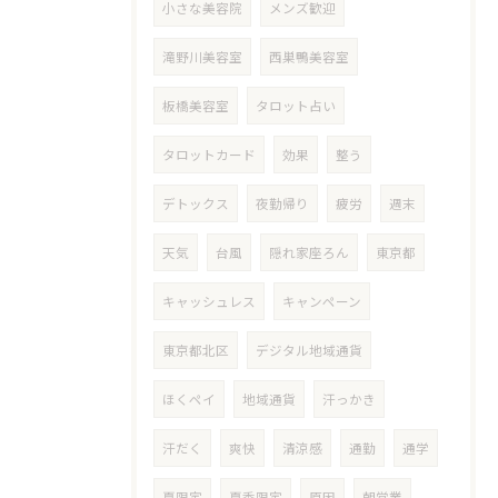
小さな美容院
メンズ歓迎
滝野川美容室
西巣鴨美容室
板橋美容室
タロット占い
タロットカード
効果
整う
デトックス
夜勤帰り
疲労
週末
天気
台風
隠れ家座ろん
東京都
キャッシュレス
キャンペーン
東京都北区
デジタル地域通貨
ほくペイ
地域通貨
汗っかき
汗だく
爽快
清涼感
通勤
通学
夏限定
夏季限定
原因
朝営業