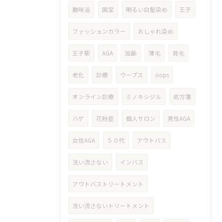
趣味活
国宝
明るい白髪染め
王子
ファッションカラー
おしゃれ染め
王子駅
AGA
加齢
薄毛
発毛
老化
診療
ウープス
oops
オンライン診療
ミノキシジル
処方箋
ハゲ
花粉症
個人サロン
男性AGA
女性AGA
５０代
アウトバス
洗い流さない
インバス
アウトバストリートメント
洗い流さないトリートメント