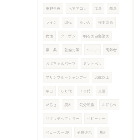
東野圭吾
ヘアアロン
猛暑
酷暑
ライン
LINE
らいん
根本染め
女性
クーポン
明るめ白髪染め
東十条
乾燥対策
シニア
高齢者
おばちゃんパーマ
ミントベル
マリンブルーシャンプー
60歳以上
平日
６０代
７０代
真夏
だるさ
疲れ
気分転換
お知らせ
リタッチヘアカラー
ベビーカー
ベビーカーOK
子供連れ
駅近