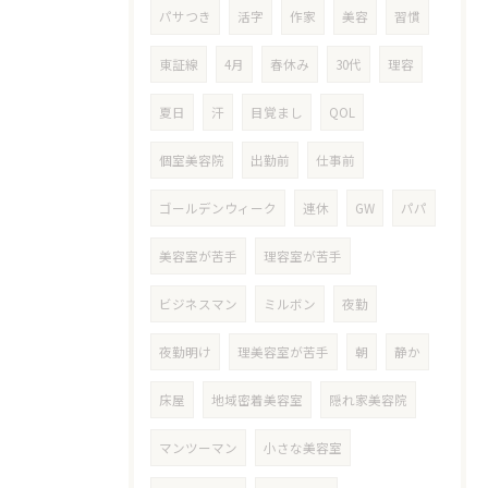
パサつき
活字
作家
美容
習慣
東証線
4月
春休み
30代
理容
夏日
汗
目覚まし
QOL
個室美容院
出勤前
仕事前
ゴールデンウィーク
連休
GW
パパ
美容室が苦手
理容室が苦手
ビジネスマン
ミルボン
夜勤
夜勤明け
理美容室が苦手
朝
静か
床屋
地域密着美容室
隠れ家美容院
マンツーマン
小さな美容室