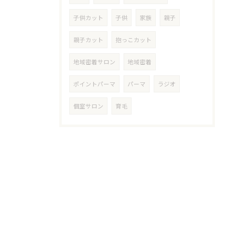
子供カット
子供
家族
親子
親子カット
抱っこカット
地域密着サロン
地域密着
ポイントパーマ
パーマ
ラジオ
個室サロン
育毛