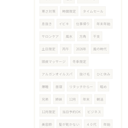
寒さ対策
時間限定
タイムセール
息抜き
イビキ
仕事帰り
年末年始
サロンケア
風水
方角
干支
土日限定
丙午
2026年
風の時代
頭皮マッサージ
冬季限定
アルガンオイルスパ
抜け毛
ひと休み
爆睡
昼寝
リタッチからー
暗め
兄弟
姉妹
12月
年末
朝活
12月限定
当日予約OK
ビジネス
美容師
髪が乾かない
４０代
年始