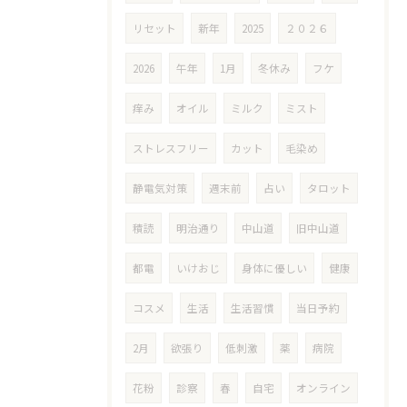
リセット
新年
2025
２０２６
2026
午年
1月
冬休み
フケ
痒み
オイル
ミルク
ミスト
ストレスフリー
カット
毛染め
静電気対策
週末前
占い
タロット
積読
明治通り
中山道
旧中山道
都電
いけおじ
身体に優しい
健康
コスメ
生活
生活習慣
当日予約
2月
欲張り
低刺激
薬
病院
花粉
診察
春
自宅
オンライン