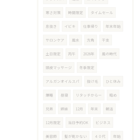
寒さ対策
時間限定
タイムセール
息抜き
イビキ
仕事帰り
年末年始
サロンケア
風水
方角
干支
土日限定
丙午
2026年
風の時代
頭皮マッサージ
冬季限定
アルガンオイルスパ
抜け毛
ひと休み
爆睡
昼寝
リタッチからー
暗め
兄弟
姉妹
12月
年末
朝活
12月限定
当日予約OK
ビジネス
美容師
髪が乾かない
４０代
年始