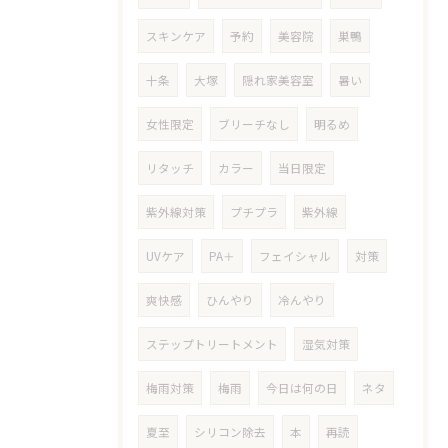
スキンケア
予約
美容院
巣鴨
十条
大塚
隠れ家美容室
暑い
女性限定
ブリーチなし
明るめ
リタッチ
カラー
当日限定
紫外線対策
プチプラ
紫外線
UVケア
PA＋
フェイシャル
対策
爽快感
ひんやり
冷んやり
ステップトリートメント
湿気対策
梅雨対策
梅雨
今日は何の日
ネタ
夏至
シリコン除去
本
再読