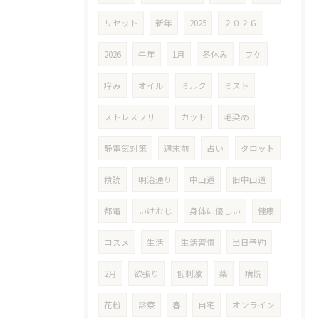
リセット
新年
2025
２０２６
2026
午年
1月
冬休み
フケ
痒み
オイル
ミルク
ミスト
ストレスフリー
カット
毛染め
静電気対策
週末前
占い
タロット
積読
明治通り
中山道
旧中山道
都電
いけおじ
身体に優しい
健康
コスメ
生活
生活習慣
当日予約
2月
欲張り
低刺激
薬
病院
花粉
診察
春
自宅
オンライン