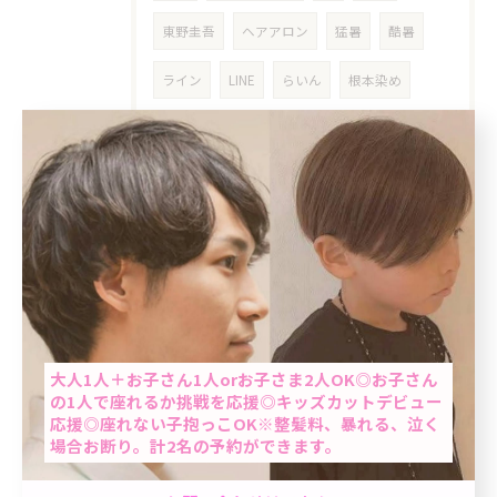
東野圭吾
ヘアアロン
猛暑
酷暑
ライン
LINE
らいん
根本染め
女性
クーポン
明るめ白髪染め
東十条
乾燥対策
シニア
高齢者
おばちゃんパーマ
ミントベル
マリンブルーシャンプー
60歳以上
平日
６０代
７０代
真夏
当日予約OK
だるさ
疲れ
気分転換
お知らせ
大人1人＋お子さん1人orお子さま2人OK◎お子さん
の1人で座れるか挑戦を応援◎キッズカットデビュー
応援◎座れない子抱っこOK※整髪料、暴れる、泣く
リタッチヘアカラー
ベビーカー
場合お断り。計2名の予約ができます。
ベビーカーOK
子供連れ
駅近
男性限定★最短60分で完了のクイック白髪染め＆カ