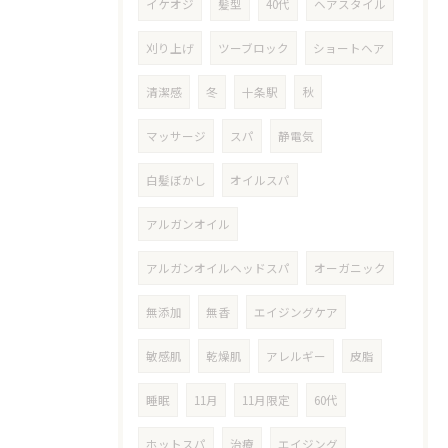
イケオジ
髪型
40代
ヘアスタイル
刈り上げ
ツーブロック
ショートヘア
清潔感
冬
十条駅
秋
マッサージ
スパ
静電気
白髪ぼかし
オイルスパ
アルガンオイル
アルガンオイルヘッドスパ
オーガニック
無添加
無香
エイジングケア
敏感肌
乾燥肌
アレルギー
皮脂
睡眠
11月
11月限定
60代
ホットスパ
治療
エイジング