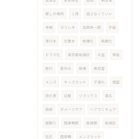
夏限定
夏季限定
原因
朝営業
癒しの場所
１席
話さなくていい
早朝
ガリレオ
加賀恭一郎
手紙
単行本
文庫本
映像化
映画化
ドラマ化
東京都板橋区
お盆
帰省
旅行
夏休み
板橋
美容室
メンズ
キッズカット
子連れ
個室
隠れ家
白髪
リラックス
寝る
頭皮
ダメージケア
ヘアマニキュア
居眠り
西巣鴨駅
板橋駅
板橋区
北区
西巣鴨
メンズカット