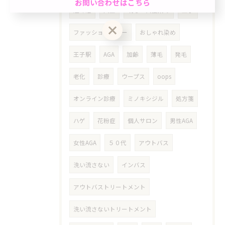
お問い合わせはこちら
ット☆「ちょっと気になる…」を気軽にケア。週末
趣味活
国宝
明るい白髪染め
王子
前におすすめ◎自然で清潔感のある仕上がり☆
ファッションカラー
おしゃれ染め
クーポン一覧はこちら
お問い合わせはこちら
王子駅
AGA
加齢
薄毛
発毛
老化
診療
ウープス
oops
オンライン診療
ミノキシジル
処方箋
ハゲ
花粉症
個人サロン
男性AGA
女性AGA
５０代
アウトバス
洗い流さない
インバス
アウトバストリートメント
洗い流さないトリートメント