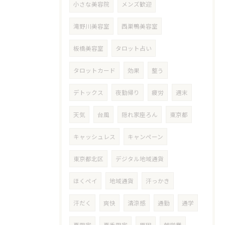
小さな美容院
メンズ歓迎
滝野川美容室
西巣鴨美容室
板橋美容室
タロット占い
タロットカード
効果
整う
デトックス
夜勤帰り
疲労
週末
天気
台風
隠れ家座ろん
東京都
キャッシュレス
キャンペーン
東京都北区
デジタル地域通貨
ほくペイ
地域通貨
汗っかき
汗だく
爽快
清涼感
通勤
通学