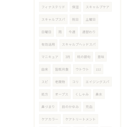
フィナステリド
保湿
スキャルプケア
スキャルプスパ
祝日
土曜日
日曜日
雨
今週
週替わり
有効活用
スキャルプヘッドスパ
マニキュア
3月
桃の節句
意味
由来
皆既月食
ウトウト
zzz
スピ
老廃物
コリ
エイジングスパ
処方
オープス
くしゃみ
鼻水
鼻づまり
目のかゆみ
充血
ケアカラー
ケアトリートメント