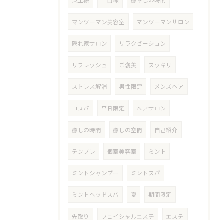
東上線
三田線
癒やしの時間
マンツーマン美容室
マンツーマンサロン
隠れ家サロン
リラクゼーション
リフレッシュ
ご褒美
スッキリ
ストレス解消
男性限定
メンズヘア
コスパ
平日限定
ヘアサロン
癒しの時間
癒しの空間
自己紹介
テンプレ
個室美容室
ミント
ミントシャンプー
ミントスパ
ミントヘッドスパ
夏
期間限定
先取り
フェイシャルエステ
エステ