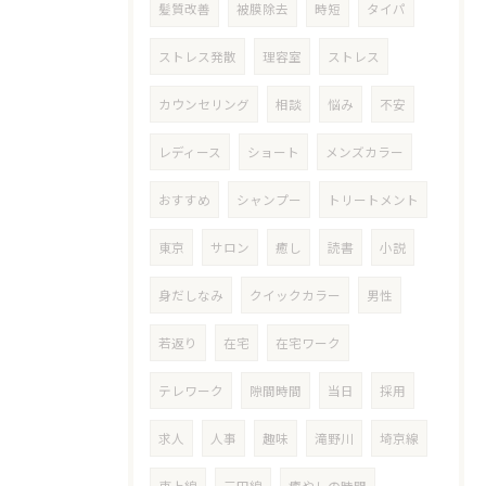
髪質改善
被膜除去
時短
タイパ
ストレス発散
理容室
ストレス
カウンセリング
相談
悩み
不安
レディース
ショート
メンズカラー
おすすめ
シャンプー
トリートメント
東京
サロン
癒し
読書
小説
身だしなみ
クイックカラー
男性
若返り
在宅
在宅ワーク
テレワーク
隙間時間
当日
採用
求人
人事
趣味
滝野川
埼京線