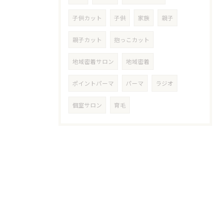
子供カット
子供
家族
親子
親子カット
抱っこカット
地域密着サロン
地域密着
ポイントパーマ
パーマ
ラジオ
個室サロン
育毛