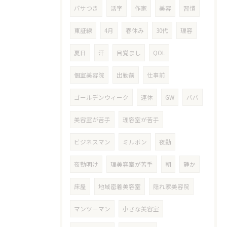
パサつき
活字
作家
美容
習慣
東証線
4月
春休み
30代
理容
夏日
汗
目覚まし
QOL
個室美容院
出勤前
仕事前
ゴールデンウィーク
連休
GW
パパ
美容室が苦手
理容室が苦手
ビジネスマン
ミルボン
夜勤
夜勤明け
理美容室が苦手
朝
静か
床屋
地域密着美容室
隠れ家美容院
マンツーマン
小さな美容室