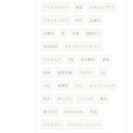
フィナステリド
保湿
スキャルプケア
スキャルプスパ
祝日
土曜日
日曜日
雨
今週
週替わり
有効活用
スキャルプヘッドスパ
マニキュア
3月
桃の節句
意味
由来
皆既月食
ウトウト
zzz
スピ
老廃物
コリ
エイジングスパ
処方
オープス
くしゃみ
鼻水
鼻づまり
目のかゆみ
充血
ケアカラー
ケアトリートメント