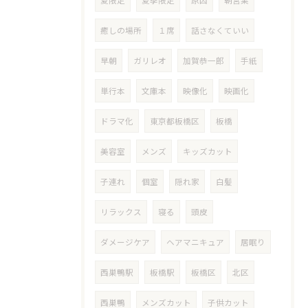
夏限定
夏季限定
原因
朝営業
癒しの場所
１席
話さなくていい
早朝
ガリレオ
加賀恭一郎
手紙
単行本
文庫本
映像化
映画化
ドラマ化
東京都板橋区
板橋
美容室
メンズ
キッズカット
子連れ
個室
隠れ家
白髪
リラックス
寝る
頭皮
ダメージケア
ヘアマニキュア
居眠り
西巣鴨駅
板橋駅
板橋区
北区
西巣鴨
メンズカット
子供カット