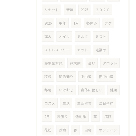
リセット
新年
2025
２０２６
2026
午年
1月
冬休み
フケ
痒み
オイル
ミルク
ミスト
ストレスフリー
カット
毛染め
静電気対策
週末前
占い
タロット
積読
明治通り
中山道
旧中山道
都電
いけおじ
身体に優しい
健康
コスメ
生活
生活習慣
当日予約
2月
欲張り
低刺激
薬
病院
花粉
診察
春
自宅
オンライン