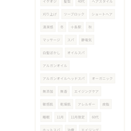
イケオジ
髪型
40代
ヘアスタイル
刈り上げ
ツーブロック
ショートヘア
清潔感
冬
十条駅
秋
マッサージ
スパ
静電気
白髪ぼかし
オイルスパ
アルガンオイル
アルガンオイルヘッドスパ
オーガニック
無添加
無香
エイジングケア
敏感肌
乾燥肌
アレルギー
皮脂
睡眠
11月
11月限定
60代
ホットスパ
治療
エイジング