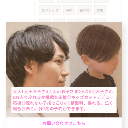
スキンケア
予約
美容院
巣鴨
十条
大塚
隠れ家美容室
暑い
女性限定
ブリーチなし
明るめ
リタッチ
カラー
当日限定
紫外線対策
プチプラ
紫外線
UVケア
PA＋
フェイシャル
対策
当日予約OK
爽快感
ひんやり
冷んやり
大人1人＋お子さん1人orお子さま2人OK◎お子さん
の1人で座れるか挑戦を応援◎キッズカットデビュー
ステップトリートメント
湿気対策
応援◎座れない子抱っこOK※整髪料、暴れる、泣く
場合お断り。計2名の予約ができます。
梅雨対策
梅雨
今日は何の日
ネタ
男性限定★最短60分で完了のクイック白髪染め＆カ
お問い合わせはこちら
夏至
シリコン除去
本
再読
ット☆「ちょっと気になる…」を気軽にケア。週末