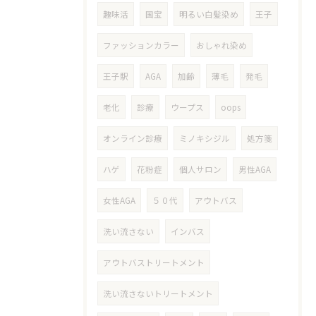
趣味活
国宝
明るい白髪染め
王子
ファッションカラー
おしゃれ染め
王子駅
AGA
加齢
薄毛
発毛
老化
診療
ウープス
oops
オンライン診療
ミノキシジル
処方箋
ハゲ
花粉症
個人サロン
男性AGA
女性AGA
５０代
アウトバス
洗い流さない
インバス
アウトバストリートメント
洗い流さないトリートメント