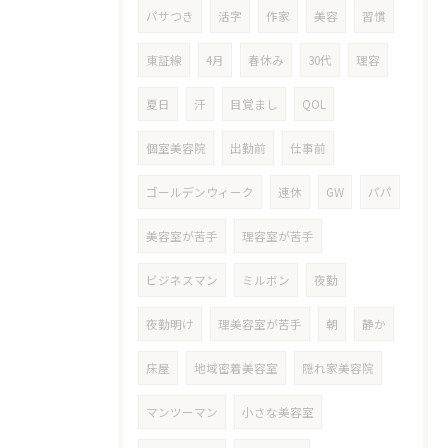
パサつき
活字
作家
美容
習慣
東証線
4月
春休み
30代
理容
夏日
汗
目覚まし
QOL
個室美容院
出勤前
仕事前
ゴールデンウィーク
連休
GW
パパ
美容室が苦手
理容室が苦手
ビジネスマン
ミルボン
夜勤
夜勤明け
理美容室が苦手
朝
静か
床屋
地域密着美容室
隠れ家美容院
マンツーマン
小さな美容室