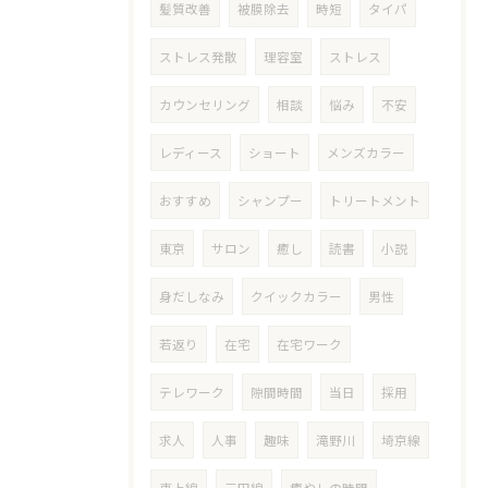
髪質改善
被膜除去
時短
タイパ
ストレス発散
理容室
ストレス
カウンセリング
相談
悩み
不安
レディース
ショート
メンズカラー
おすすめ
シャンプー
トリートメント
東京
サロン
癒し
読書
小説
身だしなみ
クイックカラー
男性
若返り
在宅
在宅ワーク
テレワーク
隙間時間
当日
採用
求人
人事
趣味
滝野川
埼京線