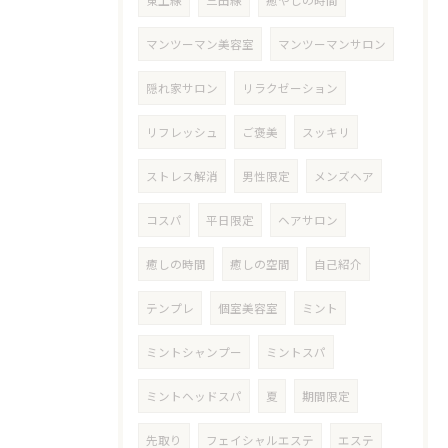
東上線
三田線
癒やしの時間
マンツーマン美容室
マンツーマンサロン
隠れ家サロン
リラクゼーション
リフレッシュ
ご褒美
スッキリ
ストレス解消
男性限定
メンズヘア
コスパ
平日限定
ヘアサロン
癒しの時間
癒しの空間
自己紹介
テンプレ
個室美容室
ミント
ミントシャンプー
ミントスパ
ミントヘッドスパ
夏
期間限定
先取り
フェイシャルエステ
エステ