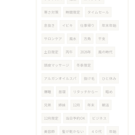
寒さ対策
時間限定
タイムセール
息抜き
イビキ
仕事帰り
年末年始
サロンケア
風水
方角
干支
土日限定
丙午
2026年
風の時代
頭皮マッサージ
冬季限定
アルガンオイルスパ
抜け毛
ひと休み
爆睡
昼寝
リタッチからー
暗め
兄弟
姉妹
12月
年末
朝活
12月限定
当日予約OK
ビジネス
美容師
髪が乾かない
４０代
年始