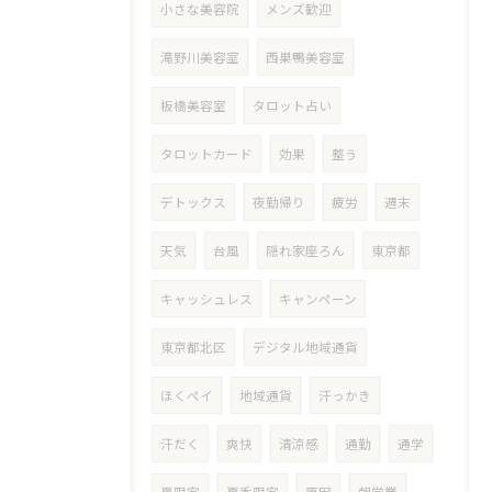
小さな美容院
メンズ歓迎
滝野川美容室
西巣鴨美容室
板橋美容室
タロット占い
タロットカード
効果
整う
デトックス
夜勤帰り
疲労
週末
天気
台風
隠れ家座ろん
東京都
キャッシュレス
キャンペーン
東京都北区
デジタル地域通貨
ほくペイ
地域通貨
汗っかき
汗だく
爽快
清涼感
通勤
通学