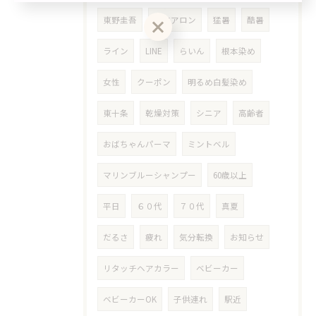
前におすすめ◎自然で清潔感のある仕上がり☆
東野圭吾
ヘアアロン
猛暑
酷暑
クーポン一覧はこちら
お問い合わせはこちら
ライン
LINE
らいん
根本染め
女性
クーポン
明るめ白髪染め
東十条
乾燥対策
シニア
高齢者
おばちゃんパーマ
ミントベル
マリンブルーシャンプー
60歳以上
平日
６０代
７０代
真夏
だるさ
疲れ
気分転換
お知らせ
リタッチヘアカラー
ベビーカー
ベビーカーOK
子供連れ
駅近