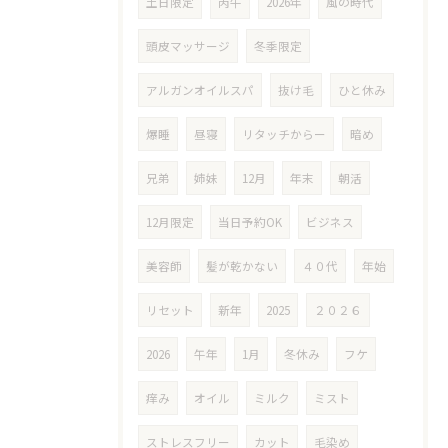
土日限定
丙午
2026年
風の時代
頭皮マッサージ
冬季限定
アルガンオイルスパ
抜け毛
ひと休み
爆睡
昼寝
リタッチからー
暗め
兄弟
姉妹
12月
年末
朝活
12月限定
当日予約OK
ビジネス
美容師
髪が乾かない
４０代
年始
リセット
新年
2025
２０２６
2026
午年
1月
冬休み
フケ
痒み
オイル
ミルク
ミスト
ストレスフリー
カット
毛染め