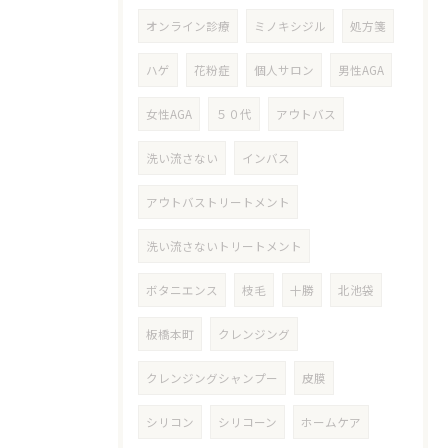
オンライン診療
ミノキシジル
処方箋
ハゲ
花粉症
個人サロン
男性AGA
女性AGA
５０代
アウトバス
洗い流さない
インバス
アウトバストリートメント
洗い流さないトリートメント
ボタニエンス
枝毛
十勝
北池袋
板橋本町
クレンジング
クレンジングシャンプー
皮膜
シリコン
シリコーン
ホームケア