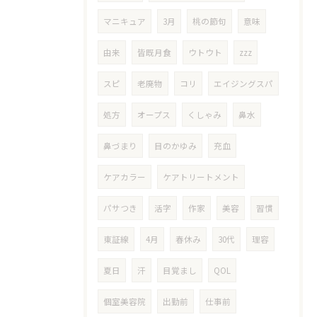
マニキュア
3月
桃の節句
意味
由来
皆既月食
ウトウト
zzz
スピ
老廃物
コリ
エイジングスパ
処方
オープス
くしゃみ
鼻水
鼻づまり
目のかゆみ
充血
ケアカラー
ケアトリートメント
パサつき
活字
作家
美容
習慣
東証線
4月
春休み
30代
理容
夏日
汗
目覚まし
QOL
個室美容院
出勤前
仕事前