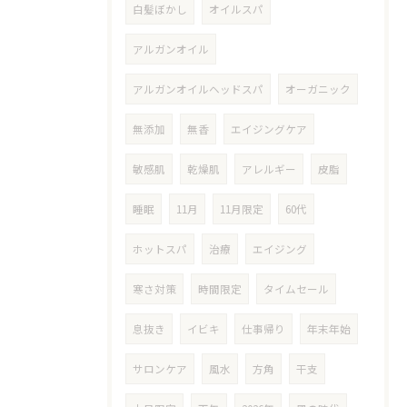
白髪ぼかし
オイルスパ
アルガンオイル
アルガンオイルヘッドスパ
オーガニック
無添加
無香
エイジングケア
敏感肌
乾燥肌
アレルギー
皮脂
睡眠
11月
11月限定
60代
ホットスパ
治療
エイジング
寒さ対策
時間限定
タイムセール
息抜き
イビキ
仕事帰り
年末年始
サロンケア
風水
方角
干支