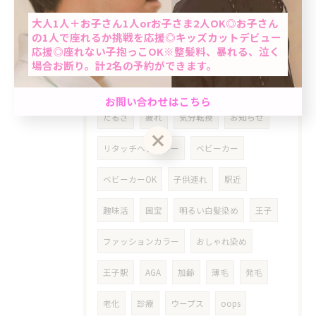
当日予約OK
大人1人＋お子さん1人orお子さま2人OK◎お子さん
おばちゃんパーマ
ミントベル
の1人で座れるか挑戦を応援◎キッズカットデビュー
応援◎座れない子抱っこOK※整髪料、暴れる、泣く
マリンブルーシャンプー
60歳以上
場合お断り。計2名の予約ができます。
平日
６０代
７０代
真夏
男性限定★最短60分で完了のクイック白髪染め＆カ
お問い合わせはこちら
ット☆「ちょっと気になる…」を気軽にケア。週末
だるさ
疲れ
気分転換
お知らせ
前におすすめ◎自然で清潔感のある仕上がり☆
リタッチヘアカラー
ベビーカー
クーポン一覧はこちら
お問い合わせはこちら
ベビーカーOK
子供連れ
駅近
趣味活
国宝
明るい白髪染め
王子
ファッションカラー
おしゃれ染め
王子駅
AGA
加齢
薄毛
発毛
老化
診療
ウープス
oops