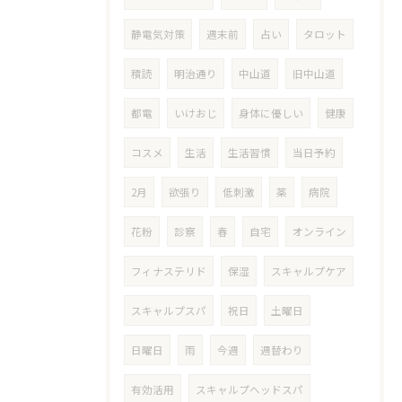
静電気対策
週末前
占い
タロット
積読
明治通り
中山道
旧中山道
都電
いけおじ
身体に優しい
健康
コスメ
生活
生活習慣
当日予約
2月
欲張り
低刺激
薬
病院
花粉
診察
春
自宅
オンライン
フィナステリド
保湿
スキャルプケア
スキャルプスパ
祝日
土曜日
日曜日
雨
今週
週替わり
有効活用
スキャルプヘッドスパ