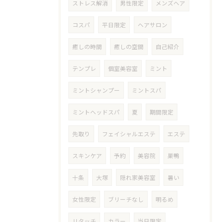
ストレス解消
男性限定
メンズヘア
コスパ
平日限定
ヘアサロン
癒しの時間
癒しの空間
自己紹介
テンプレ
個室美容室
ミント
ミントシャンプー
ミントスパ
ミントヘッドスパ
夏
期間限定
先取り
フェイシャルエステ
エステ
スキンケア
予約
美容院
巣鴨
十条
大塚
隠れ家美容室
暑い
女性限定
ブリーチなし
明るめ
リタッチ
カラー
当日限定