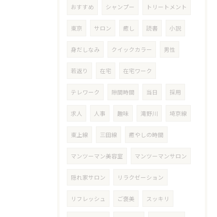
おすすめ
シャンプー
トリートメント
東京
サロン
癒し
読書
小説
身だしなみ
クイックカラー
男性
若返り
在宅
在宅ワーク
テレワーク
隙間時間
当日
採用
求人
人事
趣味
滝野川
埼京線
東上線
三田線
癒やしの時間
マンツーマン美容室
マンツーマンサロン
隠れ家サロン
リラクゼーション
リフレッシュ
ご褒美
スッキリ