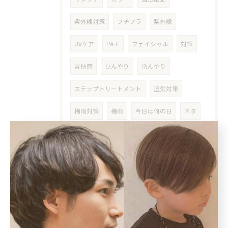
紫外線対策
プチプラ
紫外線
UVケア
PA＋
フェイシャル
対策
爽快感
ひんやり
冷んやり
ステップトリートメント
湿気対策
梅雨対策
梅雨
今日は何の日
ネタ
夏至
シリコン除去
本
再読
東野圭吾
ヘアアロン
猛暑
酷暑
ライン
LINE
らいん
根本染め
女性
クーポン
明るめ白髪染め
東十条
乾燥対策
シニア
高齢者