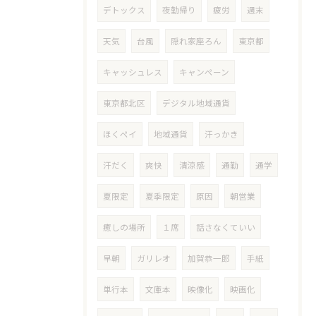
デトックス
夜勤帰り
疲労
週末
天気
台風
隠れ家座ろん
東京都
キャッシュレス
キャンペーン
東京都北区
デジタル地域通貨
ほくペイ
地域通貨
汗っかき
汗だく
爽快
清涼感
通勤
通学
夏限定
夏季限定
原因
朝営業
癒しの場所
１席
話さなくていい
早朝
ガリレオ
加賀恭一郎
手紙
単行本
文庫本
映像化
映画化