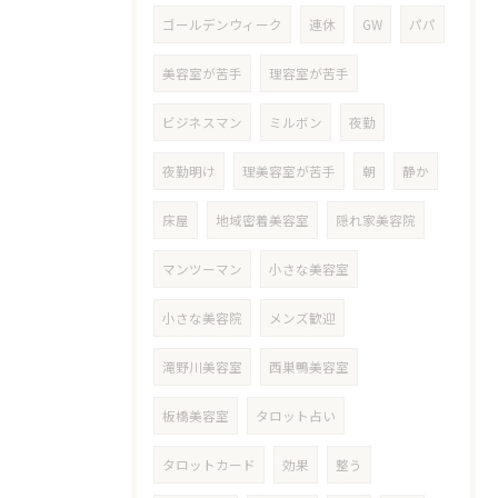
ゴールデンウィーク
連休
GW
パパ
美容室が苦手
理容室が苦手
ビジネスマン
ミルボン
夜勤
夜勤明け
理美容室が苦手
朝
静か
床屋
地域密着美容室
隠れ家美容院
マンツーマン
小さな美容室
小さな美容院
メンズ歓迎
滝野川美容室
西巣鴨美容室
板橋美容室
タロット占い
タロットカード
効果
整う