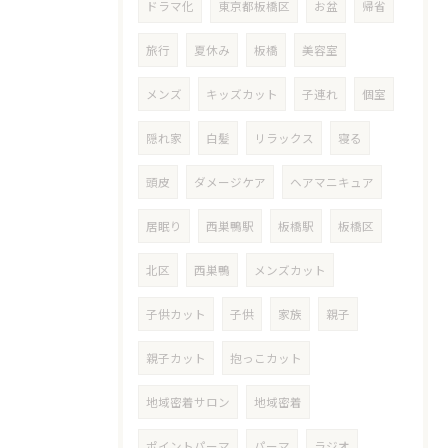
ドラマ化
東京都板橋区
お盆
帰省
旅行
夏休み
板橋
美容室
メンズ
キッズカット
子連れ
個室
隠れ家
白髪
リラックス
寝る
頭皮
ダメージケア
ヘアマニキュア
居眠り
西巣鴨駅
板橋駅
板橋区
北区
西巣鴨
メンズカット
子供カット
子供
家族
親子
親子カット
抱っこカット
地域密着サロン
地域密着
ポイントパーマ
パーマ
ラジオ