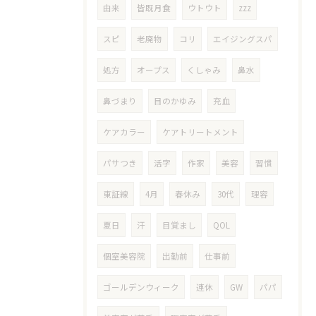
由来
皆既月食
ウトウト
zzz
スピ
老廃物
コリ
エイジングスパ
処方
オープス
くしゃみ
鼻水
鼻づまり
目のかゆみ
充血
ケアカラー
ケアトリートメント
パサつき
活字
作家
美容
習慣
東証線
4月
春休み
30代
理容
夏日
汗
目覚まし
QOL
個室美容院
出勤前
仕事前
ゴールデンウィーク
連休
GW
パパ