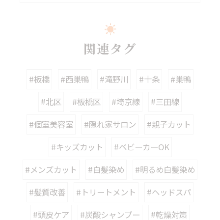
関連タグ
#板橋
#西巣鴨
#滝野川
#十条
#巣鴨
#北区
#板橋区
#埼京線
#三田線
#個室美容室
#隠れ家サロン
#親子カット
#キッズカット
#ベビーカーOK
#メンズカット
#白髪染め
#明るめ白髪染め
#髪質改善
#トリートメント
#ヘッドスパ
#頭皮ケア
#炭酸シャンプー
#乾燥対策