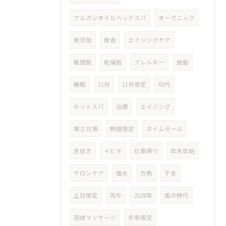
アルガンオイルヘッドスパ
オーガニック
無添加
無香
エイジングケア
敏感肌
乾燥肌
アレルギー
皮脂
睡眠
11月
11月限定
60代
ホットスパ
治療
エイジング
寒さ対策
時間限定
タイムセール
息抜き
イビキ
仕事帰り
年末年始
サロンケア
風水
方角
干支
土日限定
丙午
2026年
風の時代
頭皮マッサージ
冬季限定