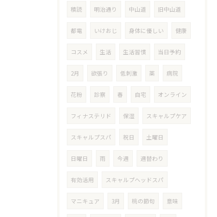
積読
明治通り
中山道
旧中山道
都電
いけおじ
身体に優しい
健康
コスメ
生活
生活習慣
当日予約
2月
欲張り
低刺激
薬
病院
花粉
診察
春
自宅
オンライン
フィナステリド
保湿
スキャルプケア
スキャルプスパ
祝日
土曜日
日曜日
雨
今週
週替わり
有効活用
スキャルプヘッドスパ
マニキュア
3月
桃の節句
意味