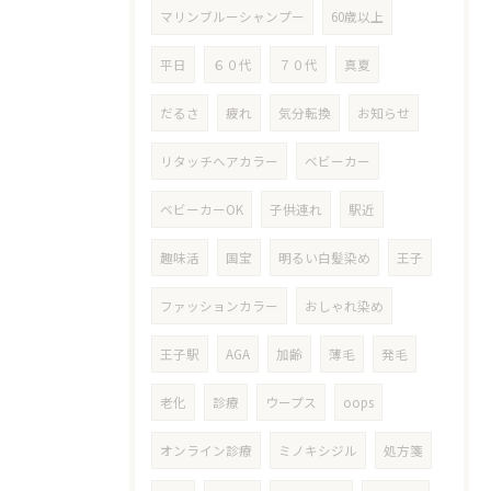
マリンブルーシャンプー
60歳以上
平日
６０代
７０代
真夏
だるさ
疲れ
気分転換
お知らせ
リタッチヘアカラー
ベビーカー
ベビーカーOK
子供連れ
駅近
趣味活
国宝
明るい白髪染め
王子
ファッションカラー
おしゃれ染め
王子駅
AGA
加齢
薄毛
発毛
老化
診療
ウープス
oops
オンライン診療
ミノキシジル
処方箋