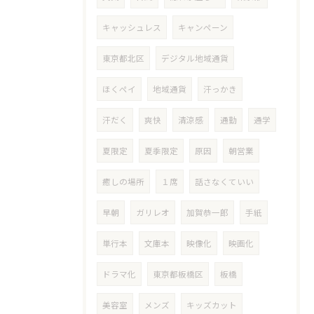
キャッシュレス
キャンペーン
東京都北区
デジタル地域通貨
ほくペイ
地域通貨
汗っかき
汗だく
爽快
清涼感
通勤
通学
夏限定
夏季限定
原因
朝営業
癒しの場所
１席
話さなくていい
早朝
ガリレオ
加賀恭一郎
手紙
単行本
文庫本
映像化
映画化
ドラマ化
東京都板橋区
板橋
美容室
メンズ
キッズカット