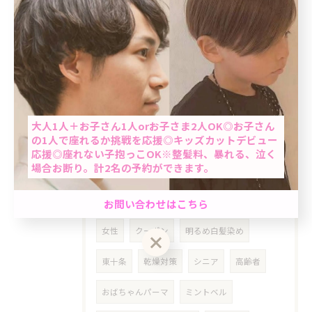
UVケア
PA＋
フェイシャル
対策
爽快感
ひんやり
冷んやり
ステップトリートメント
湿気対策
当日予約OK
梅雨対策
梅雨
今日は何の日
ネタ
大人1人＋お子さん1人orお子さま2人OK◎お子さん
の1人で座れるか挑戦を応援◎キッズカットデビュー
夏至
シリコン除去
本
再読
応援◎座れない子抱っこOK※整髪料、暴れる、泣く
場合お断り。計2名の予約ができます。
東野圭吾
ヘアアロン
猛暑
酷暑
男性限定★最短60分で完了のクイック白髪染め＆カ
ライン
LINE
らいん
根本染め
お問い合わせはこちら
ット☆「ちょっと気になる…」を気軽にケア。週末
前におすすめ◎自然で清潔感のある仕上がり☆
女性
クーポン
明るめ白髪染め
東十条
乾燥対策
シニア
高齢者
クーポン一覧はこちら
お問い合わせはこちら
おばちゃんパーマ
ミントベル