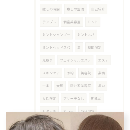
癒しの時間
癒しの空間
自己紹介
テンプレ
個室美容室
ミント
ミントシャンプー
ミントスパ
ミントヘッドスパ
夏
期間限定
先取り
フェイシャルエステ
エステ
スキンケア
予約
美容院
巣鴨
十条
大塚
隠れ家美容室
暑い
女性限定
ブリーチなし
明るめ
リタッチ
カラー
当日限定
紫外線対策
プチプラ
紫外線