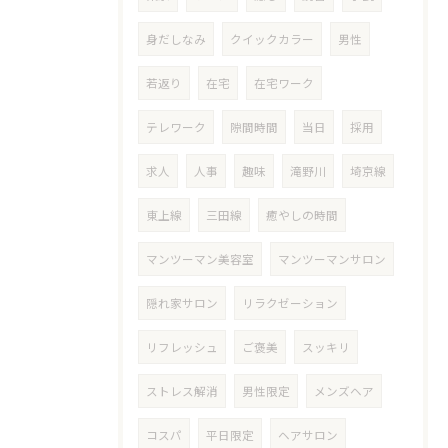
身だしなみ
クイックカラー
男性
若返り
在宅
在宅ワーク
テレワーク
隙間時間
当日
採用
求人
人事
趣味
滝野川
埼京線
東上線
三田線
癒やしの時間
マンツーマン美容室
マンツーマンサロン
隠れ家サロン
リラクゼーション
リフレッシュ
ご褒美
スッキリ
ストレス解消
男性限定
メンズヘア
コスパ
平日限定
ヘアサロン