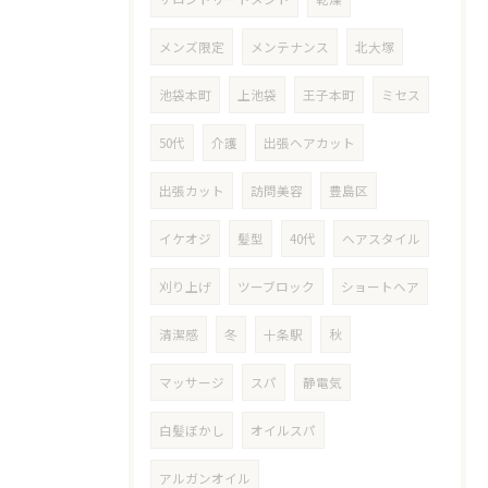
メンズ限定
メンテナンス
北大塚
池袋本町
上池袋
王子本町
ミセス
50代
介護
出張ヘアカット
出張カット
訪問美容
豊島区
イケオジ
髪型
40代
ヘアスタイル
刈り上げ
ツーブロック
ショートヘア
清潔感
冬
十条駅
秋
マッサージ
スパ
静電気
白髪ぼかし
オイルスパ
アルガンオイル