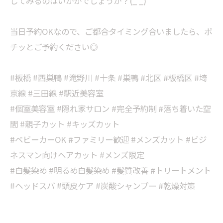
してみるのはいかがでしょうか？(_ _)
当日予約OKなので、ご都合タイミング合いましたら、ポ
チッとご予約ください◎
#板橋 #西巣鴨 #滝野川 #十条 #巣鴨 #北区 #板橋区 #埼
京線 #三田線 #駅近美容室
#個室美容室 #隠れ家サロン #完全予約制 #落ち着いた空
間 #親子カット #キッズカット
#ベビーカーOK #ファミリー歓迎 #メンズカット #ビジ
ネスマン向けヘアカット #メンズ限定
#白髪染め #明るめ白髪染め #髪質改善 #トリートメント
#ヘッドスパ #頭皮ケア #炭酸シャンプー #乾燥対策