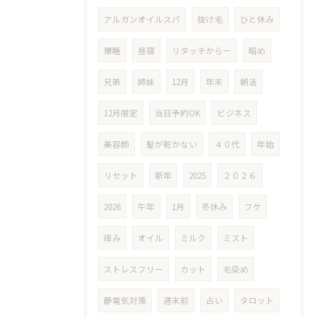
アルガンオイルスパ
抜け毛
ひと休み
爆睡
昼寝
リタッチからー
暗め
兄弟
姉妹
12月
年末
朝活
12月限定
当日予約OK
ビジネス
美容師
髪が乾かない
４０代
年始
リセット
新年
2025
２０２６
2026
午年
1月
冬休み
フケ
痒み
オイル
ミルク
ミスト
ストレスフリー
カット
毛染め
静電気対策
週末前
占い
タロット