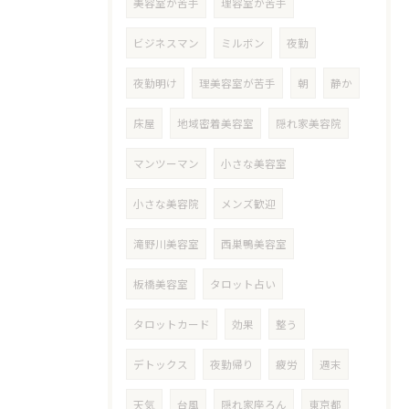
美容室が苦手
理容室が苦手
ビジネスマン
ミルボン
夜勤
夜勤明け
理美容室が苦手
朝
静か
床屋
地域密着美容室
隠れ家美容院
マンツーマン
小さな美容室
小さな美容院
メンズ歓迎
滝野川美容室
西巣鴨美容室
板橋美容室
タロット占い
タロットカード
効果
整う
デトックス
夜勤帰り
疲労
週末
天気
台風
隠れ家座ろん
東京都