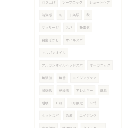
刈り上げ
ツーブロック
ショートヘア
清潔感
冬
十条駅
秋
マッサージ
スパ
静電気
白髪ぼかし
オイルスパ
アルガンオイル
アルガンオイルヘッドスパ
オーガニック
無添加
無香
エイジングケア
敏感肌
乾燥肌
アレルギー
皮脂
睡眠
11月
11月限定
60代
ホットスパ
治療
エイジング