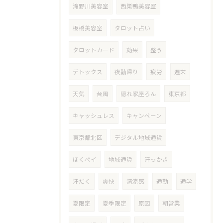
滝野川美容室
西巣鴨美容室
板橋美容室
タロット占い
タロットカード
効果
整う
デトックス
夜勤帰り
疲労
週末
天気
台風
隠れ家座ろん
東京都
キャッシュレス
キャンペーン
東京都北区
デジタル地域通貨
ほくペイ
地域通貨
汗っかき
汗だく
爽快
清涼感
通勤
通学
夏限定
夏季限定
原因
朝営業