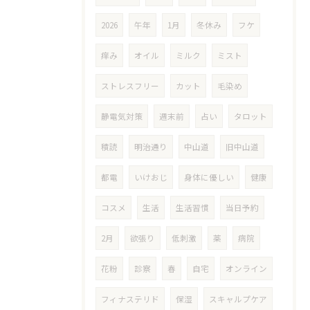
2026
午年
1月
冬休み
フケ
痒み
オイル
ミルク
ミスト
ストレスフリー
カット
毛染め
静電気対策
週末前
占い
タロット
積読
明治通り
中山道
旧中山道
都電
いけおじ
身体に優しい
健康
コスメ
生活
生活習慣
当日予約
2月
欲張り
低刺激
薬
病院
花粉
診察
春
自宅
オンライン
フィナステリド
保湿
スキャルプケア