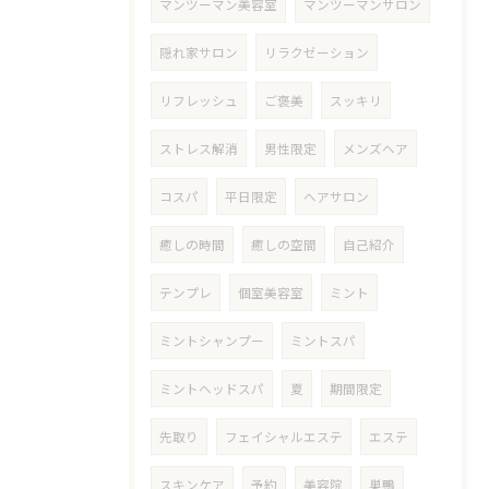
マンツーマン美容室
マンツーマンサロン
隠れ家サロン
リラクゼーション
リフレッシュ
ご褒美
スッキリ
ストレス解消
男性限定
メンズヘア
コスパ
平日限定
ヘアサロン
癒しの時間
癒しの空間
自己紹介
テンプレ
個室美容室
ミント
ミントシャンプー
ミントスパ
ミントヘッドスパ
夏
期間限定
先取り
フェイシャルエステ
エステ
スキンケア
予約
美容院
巣鴨