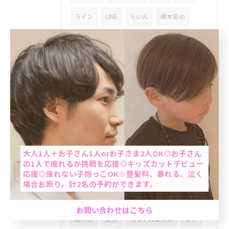
ライン
LINE
らいん
根本染め
女性
クーポン
明るめ白髪染め
東十条
乾燥対策
シニア
高齢者
おばちゃんパーマ
ミントベル
マリンブルーシャンプー
60歳以上
平日
６０代
７０代
真夏
当日予約OK
だるさ
疲れ
気分転換
お知らせ
大人1人＋お子さん1人orお子さま2人OK◎お子さん
の1人で座れるか挑戦を応援◎キッズカットデビュー
応援◎座れない子抱っこOK※整髪料、暴れる、泣く
リタッチヘアカラー
ベビーカー
場合お断り。計2名の予約ができます。
ベビーカーOK
子供連れ
駅近
男性限定★最短60分で完了のクイック白髪染め＆カ
お問い合わせはこちら
ット☆「ちょっと気になる…」を気軽にケア。週末
趣味活
国宝
明るい白髪染め
王子
前におすすめ◎自然で清潔感のある仕上がり☆