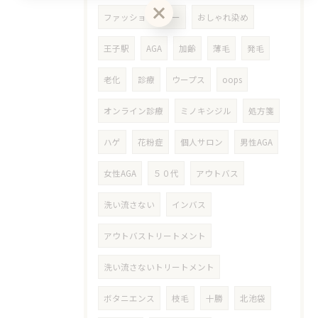
ファッションカラー
おしゃれ染め
クーポン一覧はこちら
お問い合わせはこちら
王子駅
AGA
加齢
薄毛
発毛
老化
診療
ウープス
oops
オンライン診療
ミノキシジル
処方箋
ハゲ
花粉症
個人サロン
男性AGA
女性AGA
５０代
アウトバス
洗い流さない
インバス
アウトバストリートメント
洗い流さないトリートメント
ボタニエンス
枝毛
十勝
北池袋