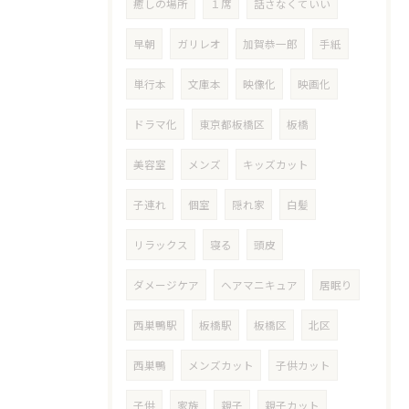
癒しの場所
１席
話さなくていい
早朝
ガリレオ
加賀恭一郎
手紙
単行本
文庫本
映像化
映画化
ドラマ化
東京都板橋区
板橋
美容室
メンズ
キッズカット
子連れ
個室
隠れ家
白髪
リラックス
寝る
頭皮
ダメージケア
ヘアマニキュア
居眠り
西巣鴨駅
板橋駅
板橋区
北区
西巣鴨
メンズカット
子供カット
子供
家族
親子
親子カット