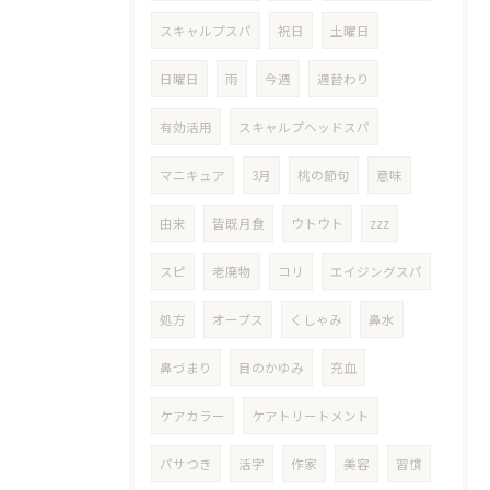
スキャルプスパ
祝日
土曜日
日曜日
雨
今週
週替わり
有効活用
スキャルプヘッドスパ
マニキュア
3月
桃の節句
意味
由来
皆既月食
ウトウト
zzz
スピ
老廃物
コリ
エイジングスパ
処方
オープス
くしゃみ
鼻水
鼻づまり
目のかゆみ
充血
ケアカラー
ケアトリートメント
パサつき
活字
作家
美容
習慣