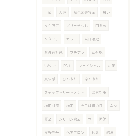
十条
大塚
隠れ家美容室
暑い
女性限定
ブリーチなし
明るめ
リタッチ
カラー
当日限定
紫外線対策
プチプラ
紫外線
UVケア
PA＋
フェイシャル
対策
爽快感
ひんやり
冷んやり
ステップトリートメント
湿気対策
梅雨対策
梅雨
今日は何の日
ネタ
夏至
シリコン除去
本
再読
東野圭吾
ヘアアロン
猛暑
酷暑