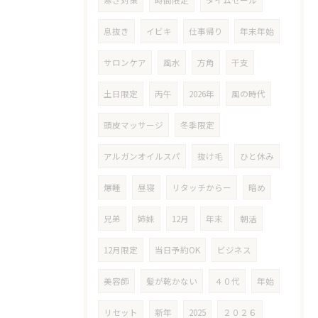
寒さ対策
時間限定
タイムセール
息抜き
イビキ
仕事帰り
年末年始
サロンケア
風水
方角
干支
土日限定
丙午
2026年
風の時代
頭皮マッサージ
冬季限定
アルガンオイルスパ
抜け毛
ひと休み
爆睡
昼寝
リタッチからー
暗め
兄弟
姉妹
12月
年末
朝活
12月限定
当日予約OK
ビジネス
美容師
髪が乾かない
４０代
年始
リセット
新年
2025
２０２６