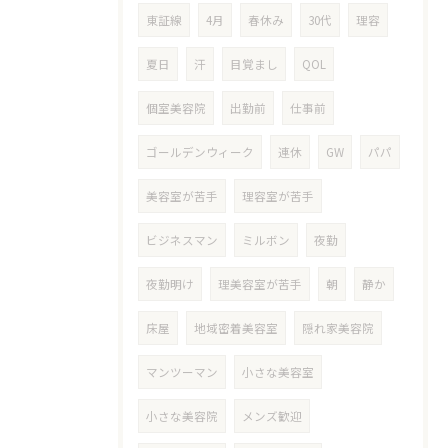
東証線
4月
春休み
30代
理容
夏日
汗
目覚まし
QOL
個室美容院
出勤前
仕事前
ゴールデンウィーク
連休
GW
パパ
美容室が苦手
理容室が苦手
ビジネスマン
ミルボン
夜勤
夜勤明け
理美容室が苦手
朝
静か
床屋
地域密着美容室
隠れ家美容院
マンツーマン
小さな美容室
小さな美容院
メンズ歓迎