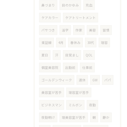
鼻づまり
目のかゆみ
充血
ケアカラー
ケアトリートメント
パサつき
活字
作家
美容
習慣
東証線
4月
春休み
30代
理容
夏日
汗
目覚まし
QOL
個室美容院
出勤前
仕事前
ゴールデンウィーク
連休
GW
パパ
美容室が苦手
理容室が苦手
ビジネスマン
ミルボン
夜勤
夜勤明け
理美容室が苦手
朝
静か