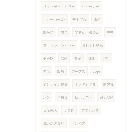
リタッチヘアカラー
ベビーカー
ベビーカーOK
子供連れ
駅近
趣味活
国宝
明るい白髪染め
王子
ファッションカラー
おしゃれ染め
王子駅
AGA
加齢
薄毛
発毛
老化
診療
ウープス
oops
オンライン診療
ミノキシジル
処方箋
ハゲ
花粉症
個人サロン
男性AGA
女性AGA
５０代
アウトバス
洗い流さない
インバス