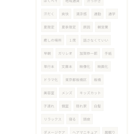
ほくペイ
地域通貨
汗っかき
汗だく
爽快
清涼感
通勤
通学
夏限定
夏季限定
原因
朝営業
癒しの場所
１席
話さなくていい
早朝
ガリレオ
加賀恭一郎
手紙
単行本
文庫本
映像化
映画化
ドラマ化
東京都板橋区
板橋
美容室
メンズ
キッズカット
子連れ
個室
隠れ家
白髪
リラックス
寝る
頭皮
ダメージケア
ヘアマニキュア
居眠り