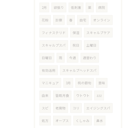
2月
欲張り
低刺激
薬
病院
花粉
診察
春
自宅
オンライン
フィナステリド
保湿
スキャルプケア
スキャルプスパ
祝日
土曜日
日曜日
雨
今週
週替わり
有効活用
スキャルプヘッドスパ
マニキュア
3月
桃の節句
意味
由来
皆既月食
ウトウト
zzz
スピ
老廃物
コリ
エイジングスパ
処方
オープス
くしゃみ
鼻水