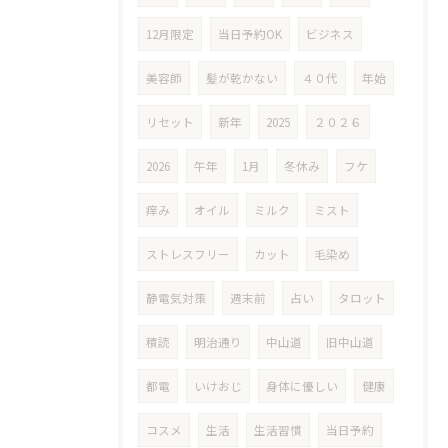
12月限定
当日予約OK
ビジネス
美容師
髪が乾かない
４０代
年始
リセット
新年
2025
２０２６
2026
午年
1月
冬休み
フケ
痒み
オイル
ミルク
ミスト
ストレスフリー
カット
毛染め
静電気対策
週末前
占い
タロット
積読
明治通り
中山道
旧中山道
都電
いけおじ
身体に優しい
健康
コスメ
生活
生活習慣
当日予約