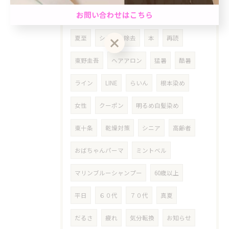
男性限定★最短60分で完了のクイック白髪染め＆カ
お問い合わせはこちら
梅雨対策
梅雨
今日は何の日
ネタ
ット☆「ちょっと気になる…」を気軽にケア。週末
前におすすめ◎自然で清潔感のある仕上がり☆
夏至
シリコン除去
本
再読
クーポン一覧はこちら
お問い合わせはこちら
東野圭吾
ヘアアロン
猛暑
酷暑
ライン
LINE
らいん
根本染め
女性
クーポン
明るめ白髪染め
東十条
乾燥対策
シニア
高齢者
おばちゃんパーマ
ミントベル
マリンブルーシャンプー
60歳以上
平日
６０代
７０代
真夏
だるさ
疲れ
気分転換
お知らせ