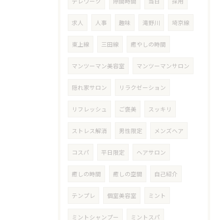
テレワーク
隙間時間
当日
採用
求人
人事
趣味
滝野川
埼京線
東上線
三田線
癒やしの時間
マンツーマン美容室
マンツーマンサロン
隠れ家サロン
リラクゼーション
リフレッシュ
ご褒美
スッキリ
ストレス解消
男性限定
メンズヘア
コスパ
平日限定
ヘアサロン
癒しの時間
癒しの空間
自己紹介
テンプレ
個室美容室
ミント
ミントシャンプー
ミントスパ