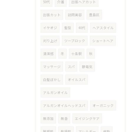
50代
介護
出張ヘアカット
出張カット
訪問美容
豊島区
イケオジ
髪型
40代
ヘアスタイル
刈り上げ
ツーブロック
ショートヘア
清潔感
冬
十条駅
秋
マッサージ
スパ
静電気
白髪ぼかし
オイルスパ
アルガンオイル
アルガンオイルヘッドスパ
オーガニック
無添加
無香
エイジングケア
敏感肌
乾燥肌
アレルギー
皮脂