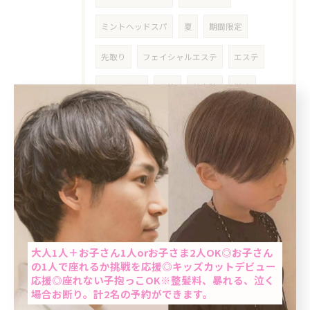
ミントヘッドスパ
夏
期間限定
先取り
フェイシャルエステ
エステ
スキンケア
予約
美容院
巣鴨
十条
大塚
隠れ家美容室
暑い
女性限定
ブリーチなし
明るめ
リタッチ
カラー
当日限定
紫外線対策
プチプラ
紫外線
当日予約OK
UVケア
PA＋
フェイシャル
対策
大人1人＋お子さん1人orお子さま2人OK◎お子さん
の1人で座れるか挑戦を応援◎キッズカットデビュー
爽快感
ひんやり
冷んやり
応援◎座れない子抱っこOK※整髪料、暴れる、泣く
場合お断り。計2名の予約ができます。
ステップトリートメント
湿気対策