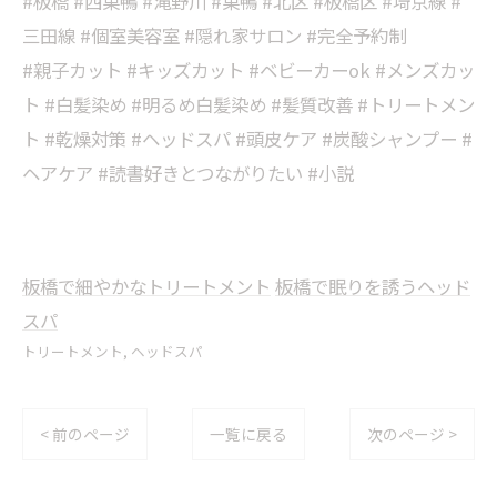
#板橋 #西巣鴨 #滝野川 #巣鴨 #北区 #板橋区 #埼京線 #
三田線 #個室美容室 #隠れ家サロン #完全予約制
#親子カット #キッズカット #ベビーカーok #メンズカッ
ト #白髪染め #明るめ白髪染め #髪質改善 #トリートメン
ト #乾燥対策 #ヘッドスパ #頭皮ケア #炭酸シャンプー #
ヘアケア #読書好きとつながりたい #小説
板橋で細やかなトリートメント
板橋で眠りを誘うヘッド
スパ
トリートメント
ヘッドスパ
< 前のページ
一覧に戻る
次のページ >