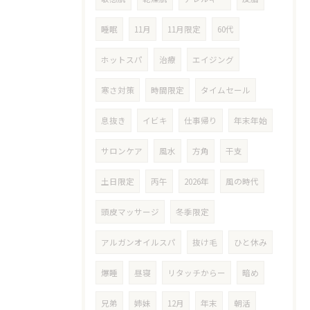
睡眠
11月
11月限定
60代
ホットスパ
治療
エイジング
寒さ対策
時間限定
タイムセール
息抜き
イビキ
仕事帰り
年末年始
サロンケア
風水
方角
干支
土日限定
丙午
2026年
風の時代
頭皮マッサージ
冬季限定
アルガンオイルスパ
抜け毛
ひと休み
爆睡
昼寝
リタッチからー
暗め
兄弟
姉妹
12月
年末
朝活