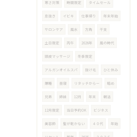
寒さ対策
時間限定
タイムセール
息抜き
イビキ
仕事帰り
年末年始
サロンケア
風水
方角
干支
土日限定
丙午
2026年
風の時代
頭皮マッサージ
冬季限定
アルガンオイルスパ
抜け毛
ひと休み
爆睡
昼寝
リタッチからー
暗め
兄弟
姉妹
12月
年末
朝活
12月限定
当日予約OK
ビジネス
美容師
髪が乾かない
４０代
年始