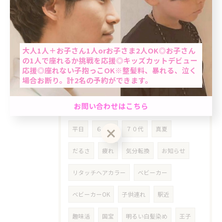
ライン
LINE
らいん
根本染め
当日予約OK
女性
クーポン
明るめ白髪染め
大人1人＋お子さん1人orお子さま2人OK◎お子さん
の1人で座れるか挑戦を応援◎キッズカットデビュー
東十条
乾燥対策
シニア
高齢者
応援◎座れない子抱っこOK※整髪料、暴れる、泣く
場合お断り。計2名の予約ができます。
おばちゃんパーマ
ミントベル
男性限定★最短60分で完了のクイック白髪染め＆カ
お問い合わせはこちら
マリンブルーシャンプー
60歳以上
ット☆「ちょっと気になる…」を気軽にケア。週末
前におすすめ◎自然で清潔感のある仕上がり☆
平日
６０代
７０代
真夏
クーポン一覧はこちら
お問い合わせはこちら
だるさ
疲れ
気分転換
お知らせ
リタッチヘアカラー
ベビーカー
ベビーカーOK
子供連れ
駅近
趣味活
国宝
明るい白髪染め
王子