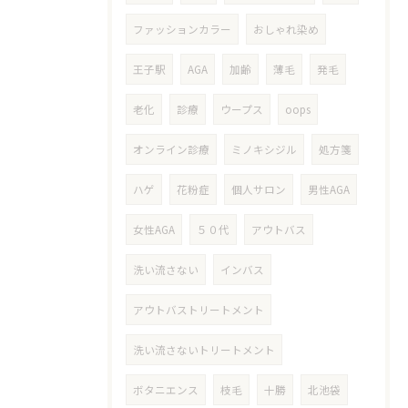
ファッションカラー
おしゃれ染め
王子駅
AGA
加齢
薄毛
発毛
老化
診療
ウープス
oops
オンライン診療
ミノキシジル
処方箋
ハゲ
花粉症
個人サロン
男性AGA
女性AGA
５０代
アウトバス
洗い流さない
インバス
アウトバストリートメント
洗い流さないトリートメント
ボタニエンス
枝毛
十勝
北池袋