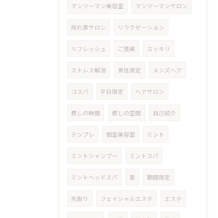
マンツーマン美容室
マンツーマンサロン
隠れ家サロン
リラクゼーション
リフレッシュ
ご褒美
スッキリ
ストレス解消
男性限定
メンズヘア
コスパ
平日限定
ヘアサロン
癒しの時間
癒しの空間
自己紹介
テンプレ
個室美容室
ミント
ミントシャンプー
ミントスパ
ミントヘッドスパ
夏
期間限定
先取り
フェイシャルエステ
エステ