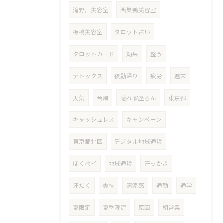
滝野川美容室
西巣鴨美容室
板橋美容室
タロット占い
タロットカード
効果
整う
デトックス
夜勤帰り
疲労
週末
天気
台風
隠れ家座ろん
東京都
キャッシュレス
キャンペーン
東京都北区
デジタル地域通貨
ほくペイ
地域通貨
汗っかき
汗だく
爽快
清涼感
通勤
通学
夏限定
夏季限定
原因
朝営業