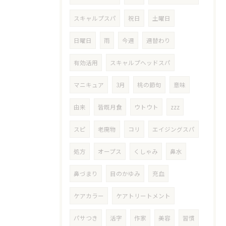
スキャルプスパ
祝日
土曜日
日曜日
雨
今週
週替わり
有効活用
スキャルプヘッドスパ
マニキュア
3月
桃の節句
意味
由来
皆既月食
ウトウト
zzz
スピ
老廃物
コリ
エイジングスパ
処方
オープス
くしゃみ
鼻水
鼻づまり
目のかゆみ
充血
ケアカラー
ケアトリートメント
パサつき
活字
作家
美容
習慣