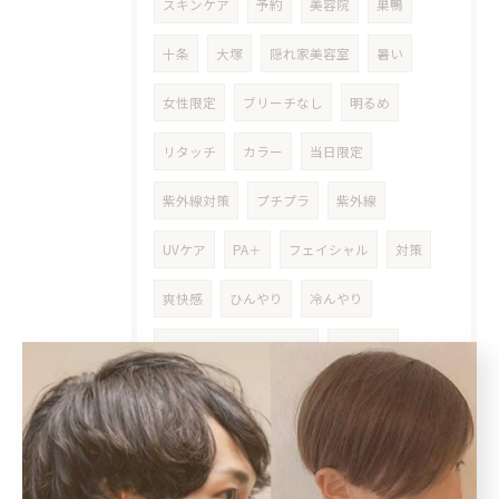
スキンケア
予約
美容院
巣鴨
十条
大塚
隠れ家美容室
暑い
女性限定
ブリーチなし
明るめ
リタッチ
カラー
当日限定
紫外線対策
プチプラ
紫外線
UVケア
PA＋
フェイシャル
対策
爽快感
ひんやり
冷んやり
ステップトリートメント
湿気対策
梅雨対策
梅雨
今日は何の日
ネタ
夏至
シリコン除去
本
再読
東野圭吾
ヘアアロン
猛暑
酷暑