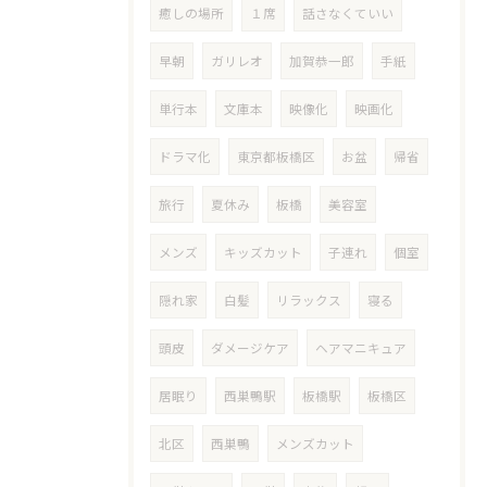
癒しの場所
１席
話さなくていい
早朝
ガリレオ
加賀恭一郎
手紙
単行本
文庫本
映像化
映画化
ドラマ化
東京都板橋区
お盆
帰省
旅行
夏休み
板橋
美容室
メンズ
キッズカット
子連れ
個室
隠れ家
白髪
リラックス
寝る
頭皮
ダメージケア
ヘアマニキュア
居眠り
西巣鴨駅
板橋駅
板橋区
北区
西巣鴨
メンズカット