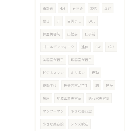
東証線
4月
春休み
30代
理容
夏日
汗
目覚まし
QOL
個室美容院
出勤前
仕事前
ゴールデンウィーク
連休
GW
パパ
美容室が苦手
理容室が苦手
ビジネスマン
ミルボン
夜勤
夜勤明け
理美容室が苦手
朝
静か
床屋
地域密着美容室
隠れ家美容院
マンツーマン
小さな美容室
小さな美容院
メンズ歓迎