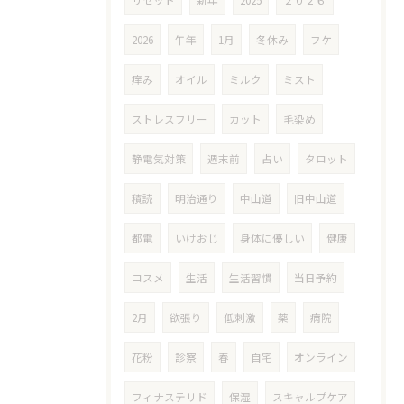
リセット
新年
2025
２０２６
2026
午年
1月
冬休み
フケ
痒み
オイル
ミルク
ミスト
ストレスフリー
カット
毛染め
静電気対策
週末前
占い
タロット
積読
明治通り
中山道
旧中山道
都電
いけおじ
身体に優しい
健康
コスメ
生活
生活習慣
当日予約
2月
欲張り
低刺激
薬
病院
花粉
診察
春
自宅
オンライン
フィナステリド
保湿
スキャルプケア