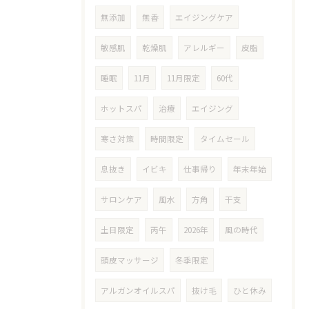
無添加
無香
エイジングケア
敏感肌
乾燥肌
アレルギー
皮脂
睡眠
11月
11月限定
60代
ホットスパ
治療
エイジング
寒さ対策
時間限定
タイムセール
息抜き
イビキ
仕事帰り
年末年始
サロンケア
風水
方角
干支
土日限定
丙午
2026年
風の時代
頭皮マッサージ
冬季限定
アルガンオイルスパ
抜け毛
ひと休み