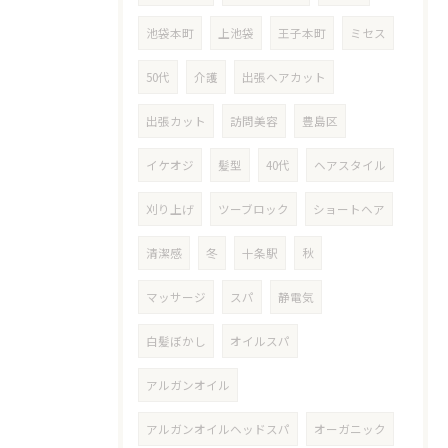
池袋本町
上池袋
王子本町
ミセス
50代
介護
出張ヘアカット
出張カット
訪問美容
豊島区
イケオジ
髪型
40代
ヘアスタイル
刈り上げ
ツーブロック
ショートヘア
清潔感
冬
十条駅
秋
マッサージ
スパ
静電気
白髪ぼかし
オイルスパ
アルガンオイル
アルガンオイルヘッドスパ
オーガニック