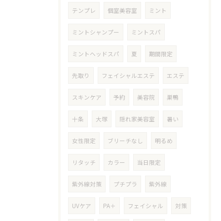
テンプレ
個室美容室
ミント
ミントシャンプー
ミントスパ
ミントヘッドスパ
夏
期間限定
先取り
フェイシャルエステ
エステ
スキンケア
予約
美容院
巣鴨
十条
大塚
隠れ家美容室
暑い
女性限定
ブリーチなし
明るめ
リタッチ
カラー
当日限定
紫外線対策
プチプラ
紫外線
UVケア
PA＋
フェイシャル
対策