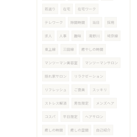
若返り
在宅
在宅ワーク
テレワーク
隙間時間
当日
採用
求人
人事
趣味
滝野川
埼京線
東上線
三田線
癒やしの時間
マンツーマン美容室
マンツーマンサロン
隠れ家サロン
リラクゼーション
リフレッシュ
ご褒美
スッキリ
ストレス解消
男性限定
メンズヘア
コスパ
平日限定
ヘアサロン
癒しの時間
癒しの空間
自己紹介