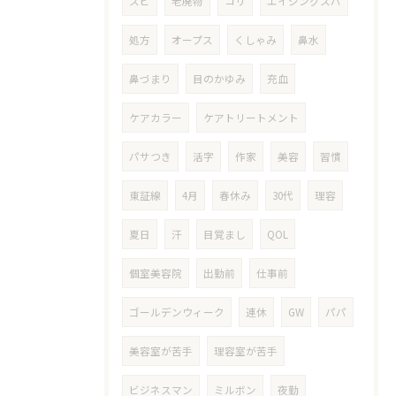
スピ
老廃物
コリ
エイジングスパ
処方
オープス
くしゃみ
鼻水
鼻づまり
目のかゆみ
充血
ケアカラー
ケアトリートメント
パサつき
活字
作家
美容
習慣
東証線
4月
春休み
30代
理容
夏日
汗
目覚まし
QOL
個室美容院
出勤前
仕事前
ゴールデンウィーク
連休
GW
パパ
美容室が苦手
理容室が苦手
ビジネスマン
ミルボン
夜勤