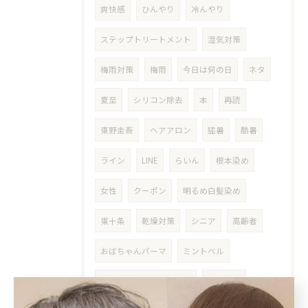
爽快感
ひんやり
冷んやり
ステップトリートメント
湿気対策
梅雨対策
梅雨
今日は何の日
ネタ
夏至
シリコン除去
本
再読
東野圭吾
ヘアアロン
猛暑
酷暑
ライン
LINE
らいん
根本染め
女性
クーポン
明るめ白髪染め
東十条
乾燥対策
シニア
高齢者
おばちゃんパーマ
ミントベル
マリンブルーシャンプー
60歳以上