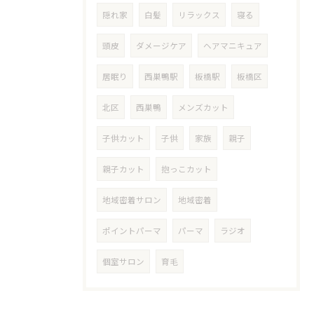
隠れ家
白髪
リラックス
寝る
頭皮
ダメージケア
ヘアマニキュア
居眠り
西巣鴨駅
板橋駅
板橋区
北区
西巣鴨
メンズカット
子供カット
子供
家族
親子
親子カット
抱っこカット
地域密着サロン
地域密着
ポイントパーマ
パーマ
ラジオ
個室サロン
育毛