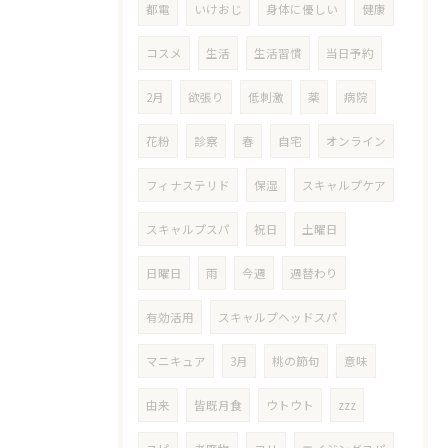
都電
いけおじ
身体に優しい
健康
コスメ
生活
生活習慣
当日予約
2月
欲張り
低刺激
薬
病院
花粉
診察
春
自宅
オンライン
フィナステリド
保湿
スキャルプケア
スキャルプスパ
祝日
土曜日
日曜日
雨
今週
週替わり
有効活用
スキャルプヘッドスパ
マニキュア
3月
桃の節句
意味
由来
皆既月食
ウトウト
zzz