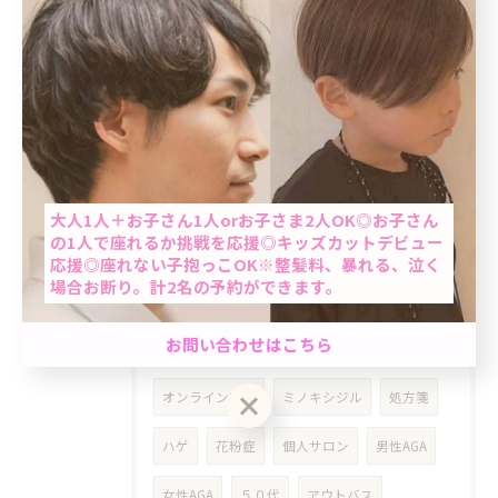
平日
６０代
７０代
真夏
だるさ
疲れ
気分転換
お知らせ
リタッチヘアカラー
ベビーカー
ベビーカーOK
子供連れ
駅近
当日予約OK
趣味活
国宝
明るい白髪染め
王子
大人1人＋お子さん1人orお子さま2人OK◎お子さん
の1人で座れるか挑戦を応援◎キッズカットデビュー
ファッションカラー
おしゃれ染め
応援◎座れない子抱っこOK※整髪料、暴れる、泣く
場合お断り。計2名の予約ができます。
王子駅
AGA
加齢
薄毛
発毛
男性限定★最短60分で完了のクイック白髪染め＆カ
お問い合わせはこちら
老化
診療
ウープス
oops
ット☆「ちょっと気になる…」を気軽にケア。週末
前におすすめ◎自然で清潔感のある仕上がり☆
オンライン診療
ミノキシジル
処方箋
クーポン一覧はこちら
お問い合わせはこちら
ハゲ
花粉症
個人サロン
男性AGA
女性AGA
５０代
アウトバス