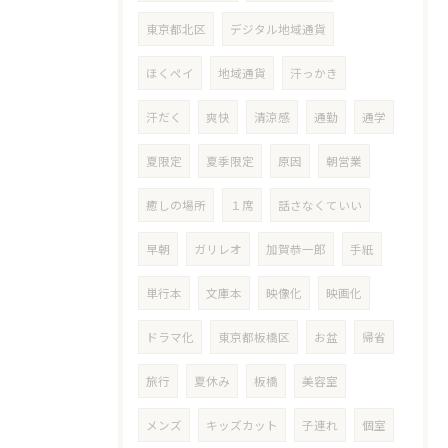
東京都北区
デジタル地域通貨
ほくペイ
地域通貨
汗っかき
汗だく
爽快
清涼感
通勤
通学
夏限定
夏季限定
原因
朝営業
癒しの場所
１席
話さなくていい
早朝
ガリレオ
加賀恭一郎
手紙
単行本
文庫本
映像化
映画化
ドラマ化
東京都板橋区
お盆
帰省
旅行
夏休み
板橋
美容室
メンズ
キッズカット
子連れ
個室