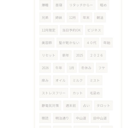
爆睡
昼寝
リタッチからー
暗め
兄弟
姉妹
12月
年末
朝活
12月限定
当日予約OK
ビジネス
美容師
髪が乾かない
４０代
年始
リセット
新年
2025
２０２６
2026
午年
1月
冬休み
フケ
痒み
オイル
ミルク
ミスト
ストレスフリー
カット
毛染め
静電気対策
週末前
占い
タロット
積読
明治通り
中山道
旧中山道