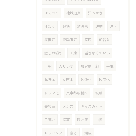
ほくペイ
地域通貨
汗っかき
汗だく
爽快
清涼感
通勤
通学
夏限定
夏季限定
原因
朝営業
癒しの場所
１席
話さなくていい
早朝
ガリレオ
加賀恭一郎
手紙
単行本
文庫本
映像化
映画化
ドラマ化
東京都板橋区
板橋
美容室
メンズ
キッズカット
子連れ
個室
隠れ家
白髪
リラックス
寝る
頭皮