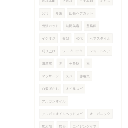
池袋本町
上池袋
王子本町
ミセス
50代
介護
出張ヘアカット
出張カット
訪問美容
豊島区
イケオジ
髪型
40代
ヘアスタイル
刈り上げ
ツーブロック
ショートヘア
清潔感
冬
十条駅
秋
マッサージ
スパ
静電気
白髪ぼかし
オイルスパ
アルガンオイル
アルガンオイルヘッドスパ
オーガニック
無添加
無香
エイジングケア