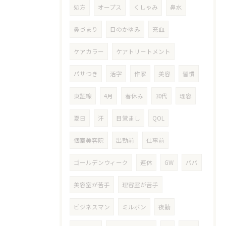
処方
オープス
くしゃみ
鼻水
鼻づまり
目のかゆみ
充血
ケアカラー
ケアトリートメント
パサつき
活字
作家
美容
習慣
東証線
4月
春休み
30代
理容
夏日
汗
目覚まし
QOL
個室美容院
出勤前
仕事前
ゴールデンウィーク
連休
GW
パパ
美容室が苦手
理容室が苦手
ビジネスマン
ミルボン
夜勤