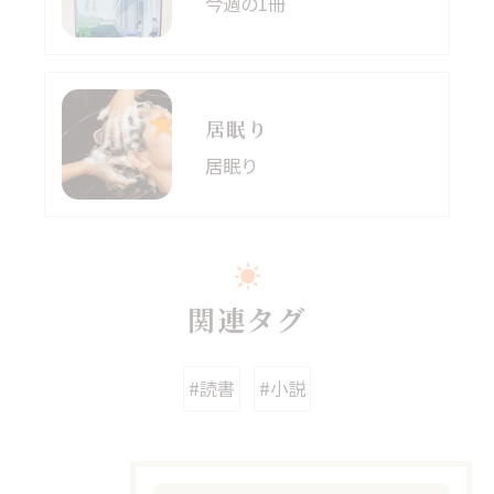
今週の1冊
居眠り
居眠り
関連タグ
#読書
#小説