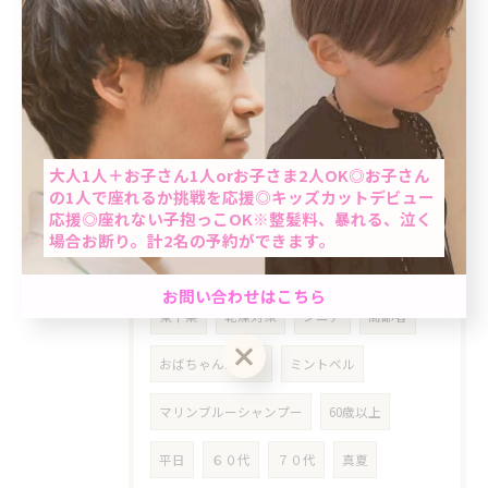
ステップトリートメント
湿気対策
梅雨対策
梅雨
今日は何の日
ネタ
夏至
シリコン除去
本
再読
当日予約OK
大人1人＋お子さん1人orお子さま2人OK◎お子さん
東野圭吾
ヘアアロン
猛暑
酷暑
の1人で座れるか挑戦を応援◎キッズカットデビュー
応援◎座れない子抱っこOK※整髪料、暴れる、泣く
ライン
LINE
らいん
根本染め
場合お断り。計2名の予約ができます。
女性
クーポン
明るめ白髪染め
男性限定★最短60分で完了のクイック白髪染め＆カ
お問い合わせはこちら
ット☆「ちょっと気になる…」を気軽にケア。週末
東十条
乾燥対策
シニア
高齢者
前におすすめ◎自然で清潔感のある仕上がり☆
おばちゃんパーマ
ミントベル
クーポン一覧はこちら
お問い合わせはこちら
マリンブルーシャンプー
60歳以上
平日
６０代
７０代
真夏