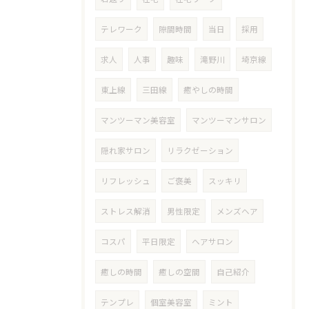
テレワーク
隙間時間
当日
採用
求人
人事
趣味
滝野川
埼京線
東上線
三田線
癒やしの時間
マンツーマン美容室
マンツーマンサロン
隠れ家サロン
リラクゼーション
リフレッシュ
ご褒美
スッキリ
ストレス解消
男性限定
メンズヘア
コスパ
平日限定
ヘアサロン
癒しの時間
癒しの空間
自己紹介
テンプレ
個室美容室
ミント