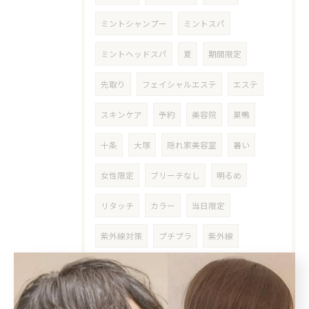
ミントシャンプー
ミントスパ
ミントヘッドスパ
夏
期間限定
先取り
フェイシャルエステ
エステ
スキンケア
予約
美容院
巣鴨
十条
大塚
隠れ家美容室
暑い
女性限定
ブリーチなし
明るめ
リタッチ
カラー
当日限定
紫外線対策
プチプラ
紫外線
UVケア
PA＋
フェイシャル
対策
爽快感
ひんやり
冷んやり