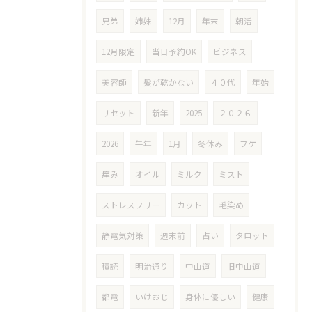
兄弟
姉妹
12月
年末
朝活
12月限定
当日予約OK
ビジネス
美容師
髪が乾かない
４０代
年始
リセット
新年
2025
２０２６
2026
午年
1月
冬休み
フケ
痒み
オイル
ミルク
ミスト
ストレスフリー
カット
毛染め
静電気対策
週末前
占い
タロット
積読
明治通り
中山道
旧中山道
都電
いけおじ
身体に優しい
健康