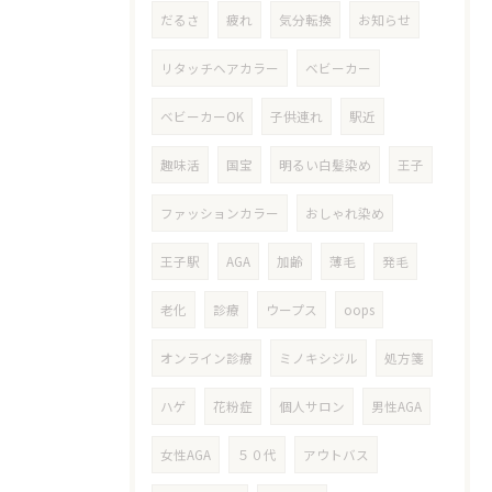
だるさ
疲れ
気分転換
お知らせ
リタッチヘアカラー
ベビーカー
ベビーカーOK
子供連れ
駅近
趣味活
国宝
明るい白髪染め
王子
ファッションカラー
おしゃれ染め
王子駅
AGA
加齢
薄毛
発毛
老化
診療
ウープス
oops
オンライン診療
ミノキシジル
処方箋
ハゲ
花粉症
個人サロン
男性AGA
女性AGA
５０代
アウトバス