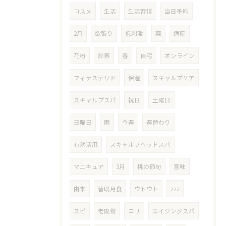
コスメ
生活
生活習慣
当日予約
2月
欲張り
低刺激
薬
病院
花粉
診察
春
自宅
オンライン
フィナステリド
保湿
スキャルプケア
スキャルプスパ
祝日
土曜日
日曜日
雨
今週
週替わり
有効活用
スキャルプヘッドスパ
マニキュア
3月
桃の節句
意味
由来
皆既月食
ウトウト
zzz
スピ
老廃物
コリ
エイジングスパ