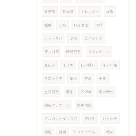
敏感肌
乾燥肌
アレルギー
皮脂
睡眠
11月
11月限定
60代
ホットスパ
治療
エイジング
寒さ対策
時間限定
タイムセール
息抜き
イビキ
仕事帰り
年末年始
サロンケア
風水
方角
干支
土日限定
丙午
2026年
風の時代
頭皮マッサージ
冬季限定
アルガンオイルスパ
抜け毛
ひと休み
爆睡
昼寝
リタッチからー
暗め