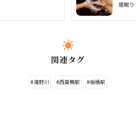
居眠り
関連タグ
#滝野川
#西巣鴨駅
#板橋駅