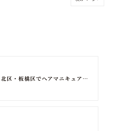
東京都北区・板橋区でヘアマニキュアをお探しの方へ｜頭皮がしみる方のための白髪染めという選択肢
り