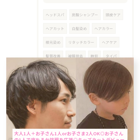
ヘッドスパ
炭酸シャンプー
頭皮ケア
ヘアカット
白髪染め
ヘアカラー
根元染め
リタッチカラー
ヘアケア
髪質改善
被膜除去
時短
タイパ
ストレス発散
理容室
ストレス
カウンセリング
相談
悩み
不安
レディース
ショート
メンズカラー
おすすめ
シャンプー
トリートメント
当日予約OK
東京
サロン
癒し
読書
小説
大人1人＋お子さん1人orお子さま2人OK◎お子さん
身だしなみ
クイックカラー
男性
の1人で座れるか挑戦を応援◎キッズカットデビュー