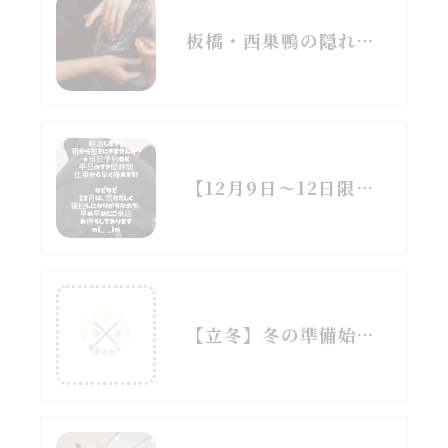
板橋・西巣鴨の隠れ家で「20分間の居眠り」という贅沢を
【12月9日～12日限定】
【立冬】冬の準備始めていますか？