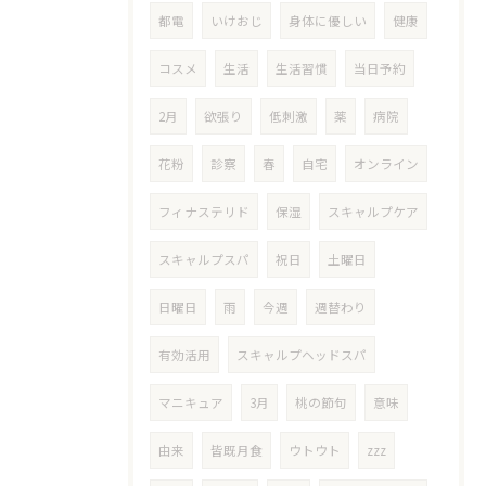
都電
いけおじ
身体に優しい
健康
コスメ
生活
生活習慣
当日予約
2月
欲張り
低刺激
薬
病院
花粉
診察
春
自宅
オンライン
フィナステリド
保湿
スキャルプケア
スキャルプスパ
祝日
土曜日
日曜日
雨
今週
週替わり
有効活用
スキャルプヘッドスパ
マニキュア
3月
桃の節句
意味
由来
皆既月食
ウトウト
zzz