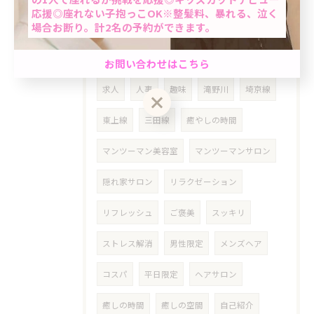
応援◎座れない子抱っこOK※整髪料、暴れる、泣く
場合お断り。計2名の予約ができます。
若返り
在宅
在宅ワーク
男性限定★最短60分で完了のクイック白髪染め＆カ
テレワーク
隙間時間
当日
採用
お問い合わせはこちら
ット☆「ちょっと気になる…」を気軽にケア。週末
前におすすめ◎自然で清潔感のある仕上がり☆
求人
人事
趣味
滝野川
埼京線
東上線
三田線
癒やしの時間
クーポン一覧はこちら
お問い合わせはこちら
マンツーマン美容室
マンツーマンサロン
隠れ家サロン
リラクゼーション
リフレッシュ
ご褒美
スッキリ
ストレス解消
男性限定
メンズヘア
コスパ
平日限定
ヘアサロン
癒しの時間
癒しの空間
自己紹介