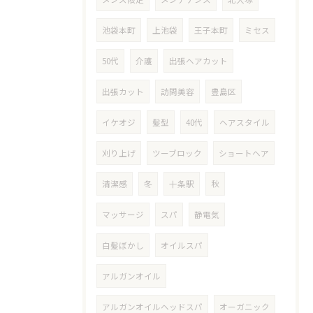
池袋本町
上池袋
王子本町
ミセス
50代
介護
出張ヘアカット
出張カット
訪問美容
豊島区
イケオジ
髪型
40代
ヘアスタイル
刈り上げ
ツーブロック
ショートヘア
清潔感
冬
十条駅
秋
マッサージ
スパ
静電気
白髪ぼかし
オイルスパ
アルガンオイル
アルガンオイルヘッドスパ
オーガニック