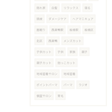
隠れ家
白髪
リラックス
寝る
頭皮
ダメージケア
ヘアマニキュア
居眠り
西巣鴨駅
板橋駅
板橋区
北区
西巣鴨
メンズカット
子供カット
子供
家族
親子
親子カット
抱っこカット
地域密着サロン
地域密着
ポイントパーマ
パーマ
ラジオ
個室サロン
育毛