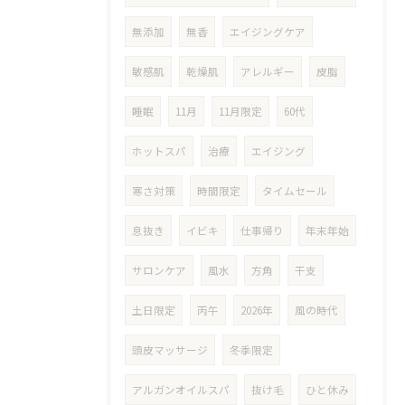
無添加
無香
エイジングケア
敏感肌
乾燥肌
アレルギー
皮脂
睡眠
11月
11月限定
60代
ホットスパ
治療
エイジング
寒さ対策
時間限定
タイムセール
息抜き
イビキ
仕事帰り
年末年始
サロンケア
風水
方角
干支
土日限定
丙午
2026年
風の時代
頭皮マッサージ
冬季限定
アルガンオイルスパ
抜け毛
ひと休み