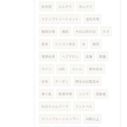
爽快感
ひんやり
冷んやり
ステップトリートメント
湿気対策
梅雨対策
梅雨
今日は何の日
ネタ
夏至
シリコン除去
本
再読
東野圭吾
ヘアアロン
猛暑
酷暑
ライン
LINE
らいん
根本染め
女性
クーポン
明るめ白髪染め
東十条
乾燥対策
シニア
高齢者
おばちゃんパーマ
ミントベル
マリンブルーシャンプー
60歳以上