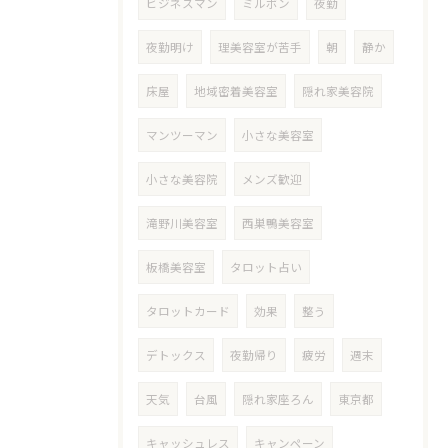
ビジネスマン
ミルボン
夜勤
夜勤明け
理美容室が苦手
朝
静か
床屋
地域密着美容室
隠れ家美容院
マンツーマン
小さな美容室
小さな美容院
メンズ歓迎
滝野川美容室
西巣鴨美容室
板橋美容室
タロット占い
タロットカード
効果
整う
デトックス
夜勤帰り
疲労
週末
天気
台風
隠れ家座ろん
東京都
キャッシュレス
キャンペーン