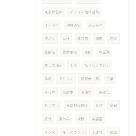
東京都北区
デジタル地域通貨
ほくペイ
地域通貨
汗っかき
汗だく
爽快
清涼感
通勤
通学
夏限定
夏季限定
原因
朝営業
癒しの場所
１席
話さなくていい
早朝
ガリレオ
加賀恭一郎
手紙
単行本
文庫本
映像化
映画化
ドラマ化
東京都板橋区
お盆
帰省
旅行
夏休み
板橋
美容室
メンズ
キッズカット
子連れ
個室