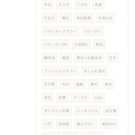
平日
６０代
７０代
真夏
だるさ
疲れ
気分転換
お知らせ
リタッチヘアカラー
ベビーカー
ベビーカーOK
子供連れ
駅近
趣味活
国宝
明るい白髪染め
王子
ファッションカラー
おしゃれ染め
王子駅
AGA
加齢
薄毛
発毛
老化
診療
ウープス
oops
オンライン診療
ミノキシジル
処方箋
ハゲ
花粉症
個人サロン
男性AGA