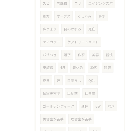
スピ
老廃物
コリ
エイジングスパ
処方
オープス
くしゃみ
鼻水
鼻づまり
目のかゆみ
充血
ケアカラー
ケアトリートメント
パサつき
活字
作家
美容
習慣
東証線
4月
春休み
30代
理容
夏日
汗
目覚まし
QOL
個室美容院
出勤前
仕事前
ゴールデンウィーク
連休
GW
パパ
美容室が苦手
理容室が苦手