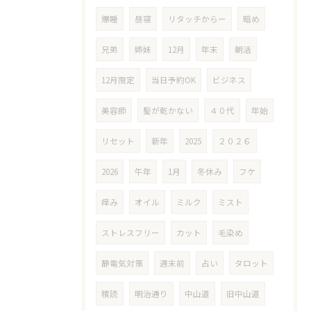
爆睡
昼寝
リタッチからー
暗め
兄弟
姉妹
12月
年末
朝活
12月限定
当日予約OK
ビジネス
美容師
髪が乾かない
４０代
年始
リセット
新年
2025
２０２６
2026
午年
1月
冬休み
フケ
痒み
オイル
ミルク
ミスト
ストレスフリー
カット
毛染め
静電気対策
週末前
占い
タロット
積読
明治通り
中山道
旧中山道