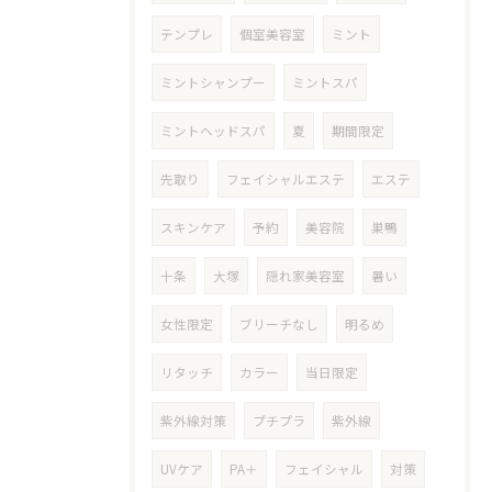
テンプレ
個室美容室
ミント
ミントシャンプー
ミントスパ
ミントヘッドスパ
夏
期間限定
先取り
フェイシャルエステ
エステ
スキンケア
予約
美容院
巣鴨
十条
大塚
隠れ家美容室
暑い
女性限定
ブリーチなし
明るめ
リタッチ
カラー
当日限定
紫外線対策
プチプラ
紫外線
UVケア
PA＋
フェイシャル
対策