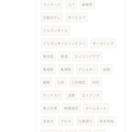
マッサージ
スパ
静電気
白髪ぼかし
オイルスパ
アルガンオイル
アルガンオイルヘッドスパ
オーガニック
無添加
無香
エイジングケア
敏感肌
乾燥肌
アレルギー
皮脂
睡眠
11月
11月限定
60代
ホットスパ
治療
エイジング
寒さ対策
時間限定
タイムセール
息抜き
イビキ
仕事帰り
年末年始