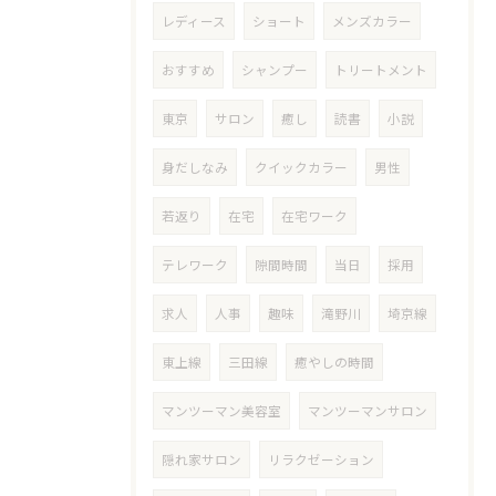
レディース
ショート
メンズカラー
おすすめ
シャンプー
トリートメント
東京
サロン
癒し
読書
小説
身だしなみ
クイックカラー
男性
若返り
在宅
在宅ワーク
テレワーク
隙間時間
当日
採用
求人
人事
趣味
滝野川
埼京線
東上線
三田線
癒やしの時間
マンツーマン美容室
マンツーマンサロン
隠れ家サロン
リラクゼーション