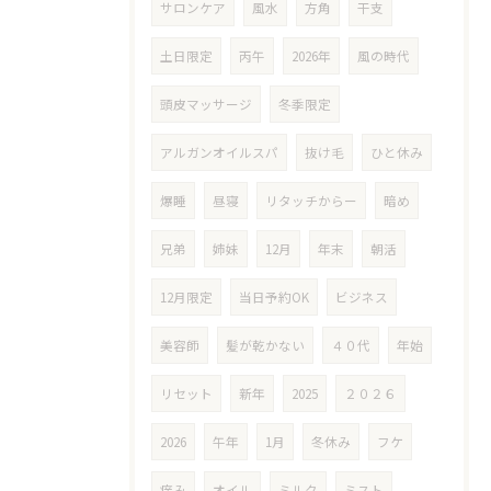
サロンケア
風水
方角
干支
土日限定
丙午
2026年
風の時代
頭皮マッサージ
冬季限定
アルガンオイルスパ
抜け毛
ひと休み
爆睡
昼寝
リタッチからー
暗め
兄弟
姉妹
12月
年末
朝活
12月限定
当日予約OK
ビジネス
美容師
髪が乾かない
４０代
年始
リセット
新年
2025
２０２６
2026
午年
1月
冬休み
フケ
痒み
オイル
ミルク
ミスト