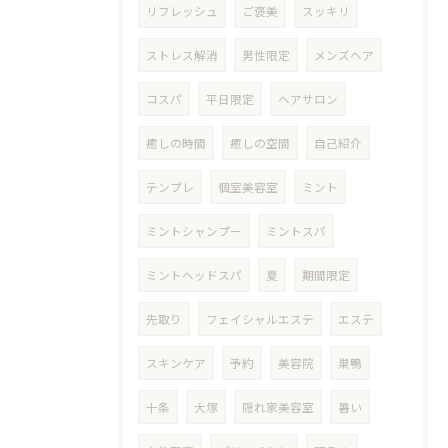
リフレッシュ
ご褒美
スッキリ
ストレス解消
男性限定
メンズヘア
コスパ
平日限定
ヘアサロン
癒しの時間
癒しの空間
自己紹介
テンプレ
個室美容室
ミント
ミントシャンプー
ミントスパ
ミントヘッドスパ
夏
期間限定
先取り
フェイシャルエステ
エステ
スキンケア
予約
美容院
巣鴨
十条
大塚
隠れ家美容室
暑い