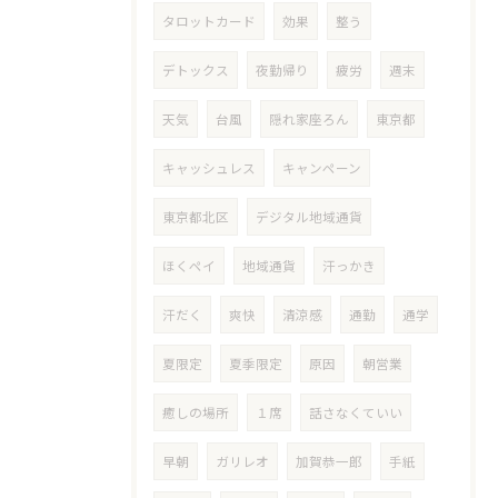
タロットカード
効果
整う
デトックス
夜勤帰り
疲労
週末
天気
台風
隠れ家座ろん
東京都
キャッシュレス
キャンペーン
東京都北区
デジタル地域通貨
ほくペイ
地域通貨
汗っかき
汗だく
爽快
清涼感
通勤
通学
夏限定
夏季限定
原因
朝営業
癒しの場所
１席
話さなくていい
早朝
ガリレオ
加賀恭一郎
手紙