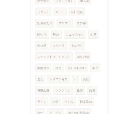
女性限定
ブリーチなし
明るめ
リタッチ
カラー
当日限定
紫外線対策
プチプラ
紫外線
UVケア
PA＋
フェイシャル
対策
爽快感
ひんやり
冷んやり
ステップトリートメント
湿気対策
梅雨対策
梅雨
今日は何の日
ネタ
夏至
シリコン除去
本
再読
東野圭吾
ヘアアロン
猛暑
酷暑
ライン
LINE
らいん
根本染め
女性
クーポン
明るめ白髪染め