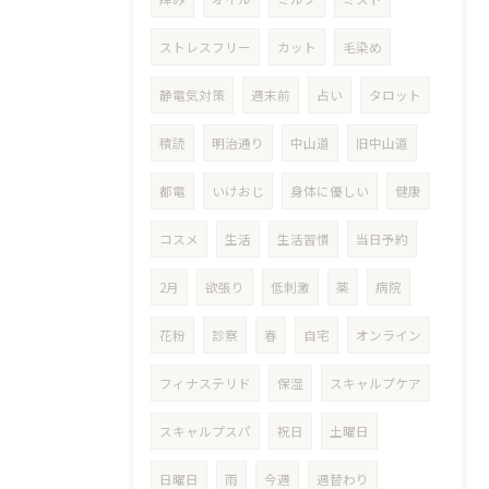
ストレスフリー
カット
毛染め
静電気対策
週末前
占い
タロット
積読
明治通り
中山道
旧中山道
都電
いけおじ
身体に優しい
健康
コスメ
生活
生活習慣
当日予約
2月
欲張り
低刺激
薬
病院
花粉
診察
春
自宅
オンライン
フィナステリド
保湿
スキャルプケア
スキャルプスパ
祝日
土曜日
日曜日
雨
今週
週替わり