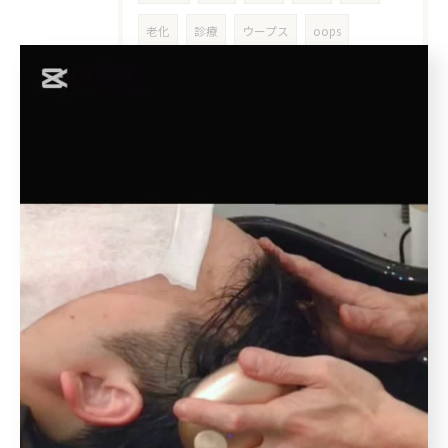
老化
診療
ウープス
oops
オンライン診療
ミノキシジル
処方箋
ハゲ
花粉症
個人サロン
男性AGA
女性AGA
５０代
アウトバス
洗い流さない
インバス
アウトバストリートメント
洗い流さないトリートメント
ボタニエンス
枝毛
十勝
北池袋
板橋本町
クレンジング
クレンジングシャンプー
皮膜