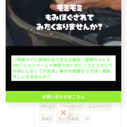
当日予約OK
シリコン
シリコーン
ホームケア
インバストリートメント
大人1人＋お子さん1人orお子さま2人OK◎お子さん
の1人で座れるか挑戦を応援◎キッズカットデビュー
サロントリートメント
乾燥
応援◎座れない子抱っこOK※整髪料、暴れる、泣く
場合お断り。計2名の予約ができます。
メンズ限定
メンテナンス
北大塚
お問い合わせはこちら
池袋本町
上池袋
王子本町
ミセス
◎頭皮ケアに興味が出てきた方歓迎☆居眠りイビキ
OK◎シャンプーじゃ物足りない方に♪うとうとして
クーポン一覧はこちら
50代
介護
出張ヘアカット
も気にしなくて大丈夫。静かな個室ならでは☆息抜
きしにきませんか？
出張カット
訪問美容
豊島区
イケオジ
髪型
40代
ヘアスタイル
お問い合わせはこちら
刈り上げ
ツーブロック
ショートヘア
清潔感
冬
十条駅
秋