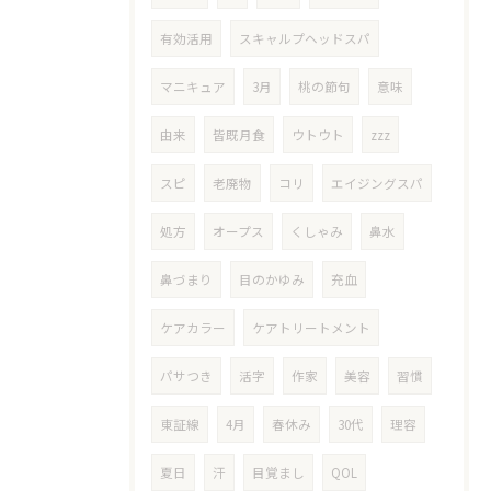
有効活用
スキャルプヘッドスパ
マニキュア
3月
桃の節句
意味
由来
皆既月食
ウトウト
zzz
スピ
老廃物
コリ
エイジングスパ
処方
オープス
くしゃみ
鼻水
鼻づまり
目のかゆみ
充血
ケアカラー
ケアトリートメント
パサつき
活字
作家
美容
習慣
東証線
4月
春休み
30代
理容
夏日
汗
目覚まし
QOL