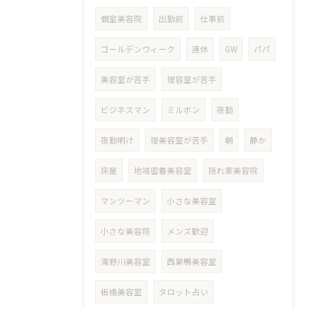
個室美容院
出勤前
仕事前
ゴールデンウィーク
連休
GW
パパ
美容室が苦手
理容室が苦手
ビジネスマン
ミルボン
夜勤
夜勤明け
理美容室が苦手
朝
静か
床屋
地域密着美容室
隠れ家美容院
マンツーマン
小さな美容室
小さな美容院
メンズ歓迎
滝野川美容室
西巣鴨美容室
板橋美容室
タロット占い