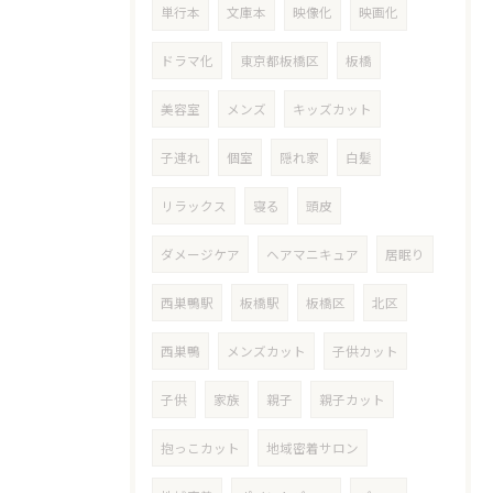
単行本
文庫本
映像化
映画化
ドラマ化
東京都板橋区
板橋
美容室
メンズ
キッズカット
子連れ
個室
隠れ家
白髪
リラックス
寝る
頭皮
ダメージケア
ヘアマニキュア
居眠り
西巣鴨駅
板橋駅
板橋区
北区
西巣鴨
メンズカット
子供カット
子供
家族
親子
親子カット
抱っこカット
地域密着サロン