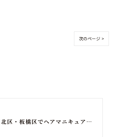
次のページ >
東京都北区・板橋区でヘアマニキュアをお探しの方へ｜頭皮がしみる方のための白髪染めという選択肢