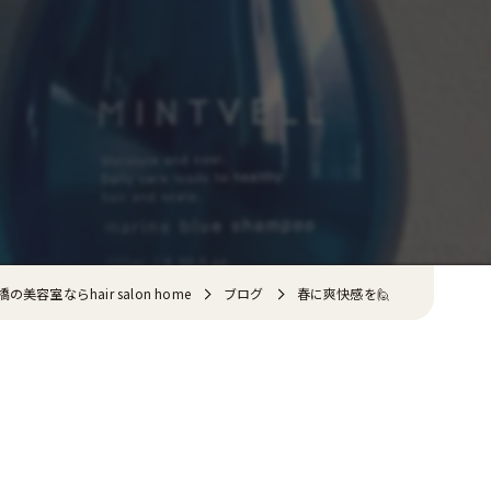
美容室ならhair salon home
ブログ
春に爽快感を🙋