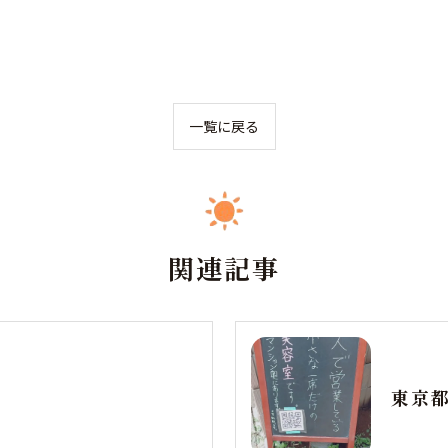
当日予約OK
大人1人＋お子さん1人orお子さま2人OK◎お子さん
の1人で座れるか挑戦を応援◎キッズカットデビュー
一覧に戻る
応援◎座れない子抱っこOK※整髪料、暴れる、泣く
男性限定★最短60分で完了のクイック白髪染め＆カ
場合お断り。計2名の予約ができます。
ット☆「ちょっと気になる…」を気軽にケア。週末前
におすすめ◎自然で清潔感のある仕上がり☆
お問い合わせはこちら
関連記事
クーポン一覧はこちら
お問い合わせはこちら