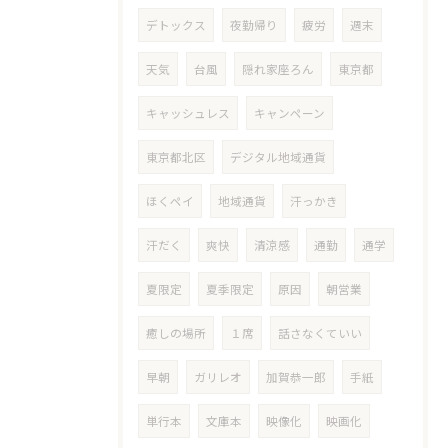
デトックス
夜勤帰り
疲労
週末
天気
台風
隠れ家座ろん
東京都
キャッシュレス
キャンペーン
東京都北区
デジタル地域通貨
ほくペイ
地域通貨
汗っかき
汗だく
爽快
清涼感
通勤
通学
夏限定
夏季限定
原因
朝営業
癒しの場所
１席
話さなくていい
早朝
ガリレオ
加賀恭一郎
手紙
単行本
文庫本
映像化
映画化