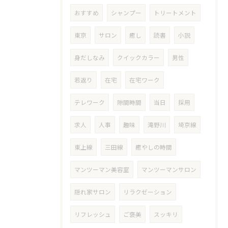
おすすめ
シャンプー
トリートメント
東京
サロン
癒し
読書
小説
身だしなみ
クイックカラー
男性
若返り
在宅
在宅ワーク
テレワーク
隙間時間
当日
採用
求人
人事
趣味
滝野川
埼京線
東上線
三田線
癒やしの時間
マンツーマン美容室
マンツーマンサロン
隠れ家サロン
リラクゼーション
リフレッシュ
ご褒美
スッキリ