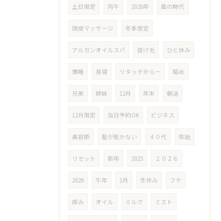
土日限定
丙午
2026年
風の時代
頭皮マッサージ
冬季限定
アルガンオイルスパ
抜け毛
ひと休み
爆睡
昼寝
リタッチからー
暗め
兄弟
姉妹
12月
年末
朝活
12月限定
当日予約OK
ビジネス
美容師
髪が乾かない
４０代
年始
リセット
新年
2025
２０２６
2026
午年
1月
冬休み
フケ
痒み
オイル
ミルク
ミスト