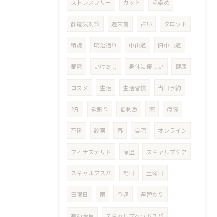
ストレスフリー
カット
毛染め
静電気対策
週末前
占い
タロット
積読
明治通り
中山道
旧中山道
都電
いけおじ
身体に優しい
健康
コスメ
生活
生活習慣
当日予約
2月
欲張り
低刺激
薬
病院
花粉
診察
春
自宅
オンライン
フィナステリド
保湿
スキャルプケア
スキャルプスパ
祝日
土曜日
日曜日
雨
今週
週替わり
有効活用
スキャルプヘッドスパ