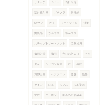
リタッチ
カラー
当日限定
紫外線対策
プチプラ
紫外線
UVケア
PA＋
フェイシャル
対策
爽快感
ひんやり
冷んやり
ステップトリートメント
湿気対策
梅雨対策
梅雨
今日は何の日
ネタ
夏至
シリコン除去
本
再読
東野圭吾
ヘアアロン
猛暑
酷暑
ライン
LINE
らいん
根本染め
女性
クーポン
明るめ白髪染め