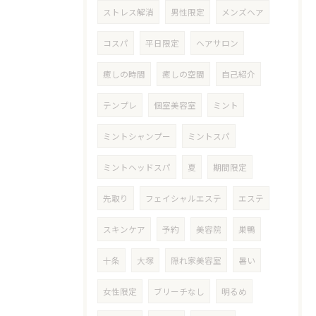
ストレス解消
男性限定
メンズヘア
コスパ
平日限定
ヘアサロン
癒しの時間
癒しの空間
自己紹介
テンプレ
個室美容室
ミント
ミントシャンプー
ミントスパ
ミントヘッドスパ
夏
期間限定
先取り
フェイシャルエステ
エステ
スキンケア
予約
美容院
巣鴨
十条
大塚
隠れ家美容室
暑い
女性限定
ブリーチなし
明るめ