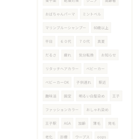
東十条
乾燥対策
シニア
高齢者
おばちゃんパーマ
ミントベル
マリンブルーシャンプー
60歳以上
平日
６０代
７０代
真夏
だるさ
疲れ
気分転換
お知らせ
リタッチヘアカラー
ベビーカー
ベビーカーOK
子供連れ
駅近
趣味活
国宝
明るい白髪染め
王子
ファッションカラー
おしゃれ染め
王子駅
AGA
加齢
薄毛
発毛
老化
診療
ウープス
oops