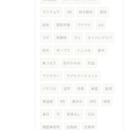
マニキュア
3月
桃の節句
意味
由来
皆既月食
ウトウト
zzz
スピ
老廃物
コリ
エイジングスパ
処方
オープス
くしゃみ
鼻水
鼻づまり
目のかゆみ
充血
ケアカラー
ケアトリートメント
パサつき
活字
作家
美容
習慣
東証線
4月
春休み
30代
理容
夏日
汗
目覚まし
QOL
個室美容院
出勤前
仕事前