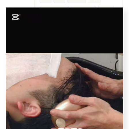
オンライン診療
ミノキシジル
処方箋
ハゲ
花粉症
個人サロン
男性AGA
女性AGA
５０代
アウトバス
洗い流さない
インバス
アウトバストリートメント
洗い流さないトリートメント
ボタニエンス
枝毛
十勝
北池袋
板橋本町
クレンジング
クレンジングシャンプー
皮膜
シリコン
シリコーン
ホームケア
当日予約OK