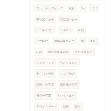
ゴールデンウィーク
連休
GW
パパ
美容室が苦手
理容室が苦手
ビジネスマン
ミルボン
夜勤
夜勤明け
理美容室が苦手
朝
静か
床屋
地域密着美容室
隠れ家美容院
マンツーマン
小さな美容室
小さな美容院
メンズ歓迎
滝野川美容室
西巣鴨美容室
板橋美容室
タロット占い
タロットカード
効果
整う