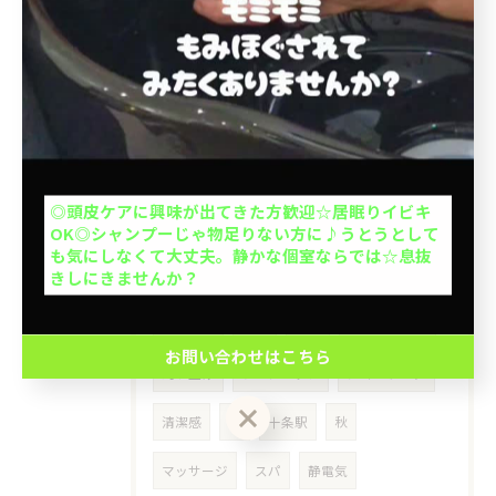
インバストリートメント
大人1人＋お子さん1人orお子さま2人OK◎お子さん
サロントリートメント
乾燥
の1人で座れるか挑戦を応援◎キッズカットデビュー
応援◎座れない子抱っこOK※整髪料、暴れる、泣く
メンズ限定
メンテナンス
北大塚
場合お断り。計2名の予約ができます。
池袋本町
上池袋
王子本町
ミセス
お問い合わせはこちら
◎頭皮ケアに興味が出てきた方歓迎☆居眠りイビキ
50代
介護
出張ヘアカット
OK◎シャンプーじゃ物足りない方に♪うとうとして
クーポン一覧はこちら
も気にしなくて大丈夫。静かな個室ならでは☆息抜
きしにきませんか？
出張カット
訪問美容
豊島区
イケオジ
髪型
40代
ヘアスタイル
お問い合わせはこちら
刈り上げ
ツーブロック
ショートヘア
清潔感
冬
十条駅
秋
マッサージ
スパ
静電気