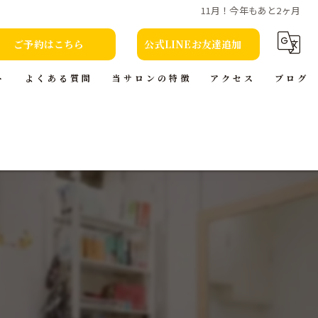
11月！今年もあと2ヶ月
ご予約はこちら
公式LINEお友達追加
ト
よくある質問
当サロンの特徴
アクセス
ブログ
カット
コラム
カラー
トリートメント
ヘッドスパ
本(小説)の貸出