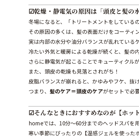
☑︎乾燥・静電気の原因は「頭皮と髪の
冬場になると、「トリートメントをしている
その原因の多くは、髪の表面だけをコーティン
実は内部の水分や油分バランスが乱れている
冷たい外気と暖房による乾燥が続くと、髪の
さらに静電気が起こることでキューティクル
また、頭皮の乾燥も見落とされがち！
皮脂バランスが崩れると、かゆみやフケ、抜
つまり、
髪のケア＝頭皮のケア
がセットで必
☑︎そんなときにおすすめなのが【ホッ
homeでは、10分〜60分までのヘッドスパを
寒い季節にぴったりの【温感ジェルを使ったホ