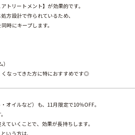
当日予約OK
ジュアトリートメント】が効果的です。
じ処方設計で作られているため、
を同時にキープします。
大人1人＋お子さん1人orお子さま2人OK◎お子さん
の1人で座れるか挑戦を応援◎キッズカットデビュー
応援◎座れない子抱っこOK※整髪料、暴れる、泣く
男性限定★最短60分で完了のクイック白髪染め＆カ
場合お断り。計2名の予約ができます。
ット☆「ちょっと気になる…」を気軽にケア。週末前
におすすめ◎自然で清潔感のある仕上がり☆
ム）
お問い合わせはこちら
くくなってきた方に特におすすめです◎
クーポン一覧はこちら
お問い合わせはこちら
オイルなど）も、11月限定で10％OFF。
す。
整えていくことで、効果が長持ちします。
」という方は、