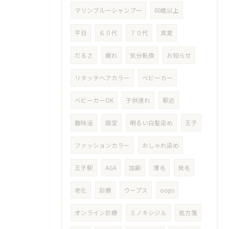
マリンブルーシャンプー
60歳以上
平日
６０代
７０代
真夏
だるさ
疲れ
気分転換
お知らせ
リタッチヘアカラー
ベビーカー
ベビーカーOK
子供連れ
駅近
趣味活
国宝
明るい白髪染め
王子
ファッションカラー
おしゃれ染め
王子駅
AGA
加齢
薄毛
発毛
老化
診療
ウープス
oops
オンライン診療
ミノキシジル
処方箋