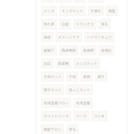
メンズ
キッズカット
子連れ
個室
隠れ家
白髪
リラックス
寝る
頭皮
ダメージケア
ヘアマニキュア
居眠り
西巣鴨駅
板橋駅
板橋区
北区
西巣鴨
メンズカット
子供カット
子供
家族
親子
親子カット
抱っこカット
地域密着サロン
地域密着
ポイントパーマ
パーマ
ラジオ
個室サロン
育毛