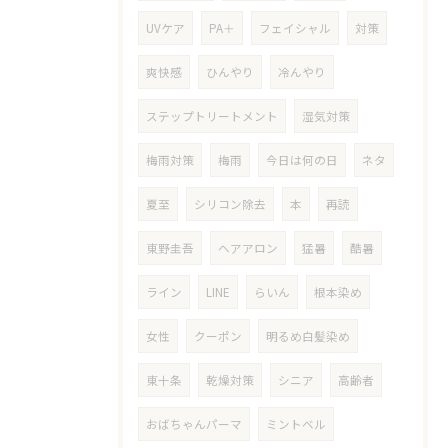
UVケア
PA＋
フェイシャル
対策
爽快感
ひんやり
冷んやり
ステップトリートメント
湿気対策
梅雨対策
梅雨
今日は何の日
ネタ
夏至
シリコン除去
本
再読
東野圭吾
ヘアアロン
猛暑
酷暑
ライン
LINE
らいん
根本染め
女性
クーポン
明るめ白髪染め
東十条
乾燥対策
シニア
高齢者
おばちゃんパーマ
ミントベル