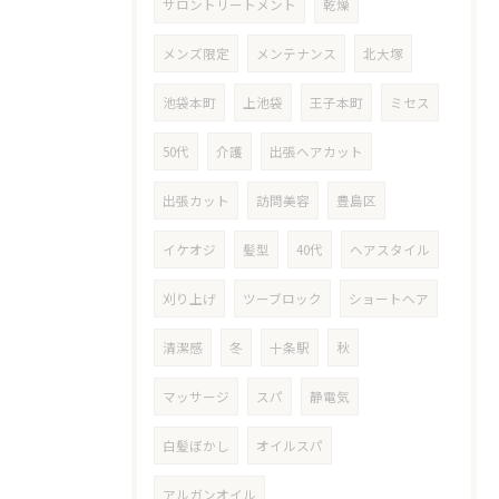
サロントリートメント
乾燥
メンズ限定
メンテナンス
北大塚
池袋本町
上池袋
王子本町
ミセス
50代
介護
出張ヘアカット
出張カット
訪問美容
豊島区
イケオジ
髪型
40代
ヘアスタイル
刈り上げ
ツーブロック
ショートヘア
清潔感
冬
十条駅
秋
マッサージ
スパ
静電気
白髪ぼかし
オイルスパ
アルガンオイル