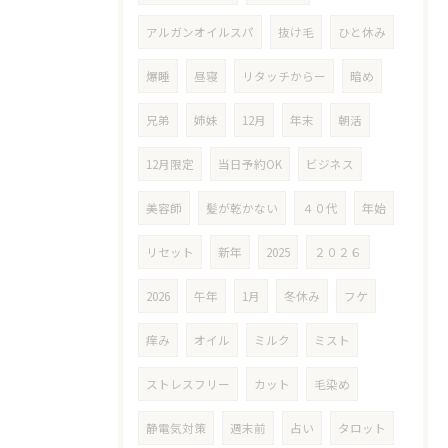
アルガンオイルスパ
抜け毛
ひと休み
爆睡
昼寝
リタッチからー
暗め
兄弟
姉妹
12月
年末
朝活
12月限定
当日予約OK
ビジネス
美容師
髪が乾かない
４０代
年始
リセット
新年
2025
２０２６
2026
午年
1月
冬休み
フケ
痒み
オイル
ミルク
ミスト
ストレスフリー
カット
毛染め
静電気対策
週末前
占い
タロット