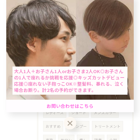
タグ
Tags
ヘッドスパ
炭酸シャンプー
頭皮ケア
ヘアカット
白髪染め
ヘアカラー
根元染め
リタッチカラー
ヘアケア
当日予約OK
大人1人＋お子さん1人orお子さま2人OK◎お子さん
髪質改善
被膜除去
時短
タイパ
の1人で座れるか挑戦を応援◎キッズカットデビュー
応援◎座れない子抱っこOK※整髪料、暴れる、泣く
ストレス発散
理容室
ストレス
場合お断り。計2名の予約ができます。
カウンセリング
相談
悩み
不安
男性限定★最短60分で完了のクイック白髪染め＆カ
お問い合わせはこちら
ット☆「ちょっと気になる…」を気軽にケア。週末
レディース
ショート
メンズカラー
前におすすめ◎自然で清潔感のある仕上がり☆
おすすめ
シャンプー
トリートメント
クーポン一覧はこちら
お問い合わせはこちら