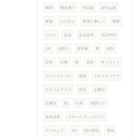
積読
明治通り
中山道
旧中山道
都電
いけおじ
身体に優しい
健康
コスメ
生活
生活習慣
当日予約
2月
欲張り
低刺激
薬
病院
花粉
診察
春
自宅
オンライン
フィナステリド
保湿
スキャルプケア
スキャルプスパ
祝日
土曜日
日曜日
雨
今週
週替わり
有効活用
スキャルプヘッドスパ
マニキュア
3月
桃の節句
意味