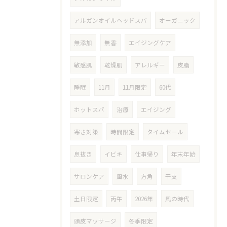
アルガンオイルヘッドスパ
オーガニック
無添加
無香
エイジングケア
敏感肌
乾燥肌
アレルギー
皮脂
睡眠
11月
11月限定
60代
ホットスパ
治療
エイジング
寒さ対策
時間限定
タイムセール
息抜き
イビキ
仕事帰り
年末年始
サロンケア
風水
方角
干支
土日限定
丙午
2026年
風の時代
頭皮マッサージ
冬季限定