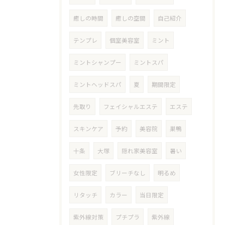
癒しの時間
癒しの空間
自己紹介
テンプレ
個室美容室
ミント
ミントシャンプー
ミントスパ
ミントヘッドスパ
夏
期間限定
先取り
フェイシャルエステ
エステ
スキンケア
予約
美容院
巣鴨
十条
大塚
隠れ家美容室
暑い
女性限定
ブリーチなし
明るめ
リタッチ
カラー
当日限定
紫外線対策
プチプラ
紫外線