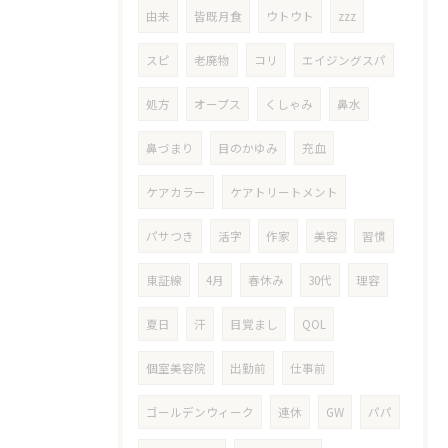
由来
皆既月食
ウトウト
zzz
スピ
老廃物
コリ
エイジングスパ
処方
オープス
くしゃみ
鼻水
鼻づまり
目のかゆみ
充血
ケアカラー
ケアトリートメント
パサつき
活字
作家
美容
習慣
東証線
4月
春休み
30代
理容
夏日
汗
目覚まし
QOL
個室美容院
出勤前
仕事前
ゴールデンウィーク
連休
GW
パパ