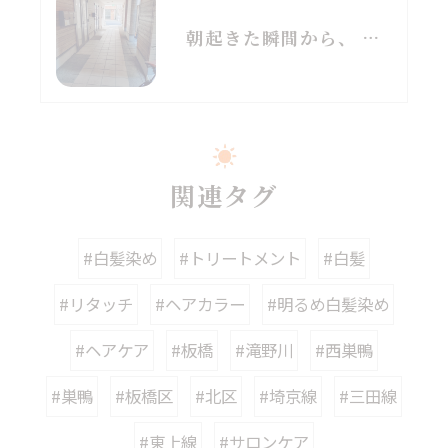
朝起きた瞬間から、 なんか頭重たい…。
関連タグ
#白髪染め
#トリートメント
#白髪
#リタッチ
#ヘアカラー
#明るめ白髪染め
#ヘアケア
#板橋
#滝野川
#西巣鴨
#巣鴨
#板橋区
#北区
#埼京線
#三田線
#東上線
#サロンケア