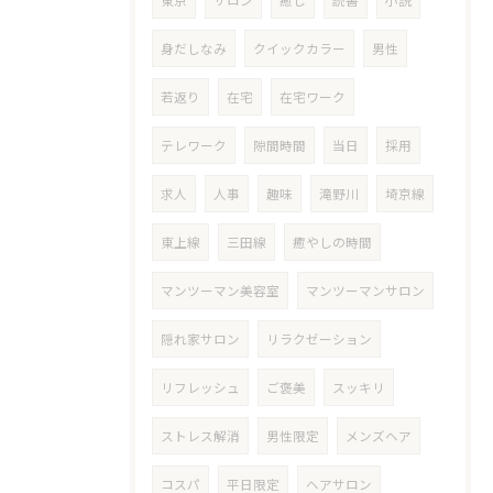
東京
サロン
癒し
読書
小説
身だしなみ
クイックカラー
男性
若返り
在宅
在宅ワーク
テレワーク
隙間時間
当日
採用
求人
人事
趣味
滝野川
埼京線
東上線
三田線
癒やしの時間
マンツーマン美容室
マンツーマンサロン
隠れ家サロン
リラクゼーション
リフレッシュ
ご褒美
スッキリ
ストレス解消
男性限定
メンズヘア
コスパ
平日限定
ヘアサロン