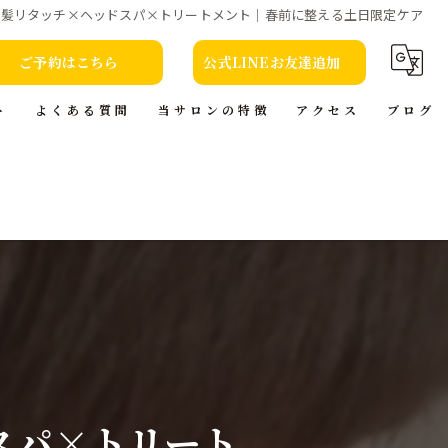
白髪リタッチ×ヘッドスパ×トリートメント｜春前に整える土日限定ケア
ご予約はこちら
公式LINEお友達追加
ト
よくある質問
当サロンの特徴
アクセス
ブログ
カット
コラム
カラー
トリートメント
ヘッドスパ
本(小説)の貸出
スパ×トリート