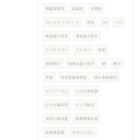
個室美容院
出勤前
仕事前
ゴールデンウィーク
連休
GW
パパ
美容室が苦手
理容室が苦手
ビジネスマン
ミルボン
夜勤
夜勤明け
理美容室が苦手
朝
静か
床屋
地域密着美容室
隠れ家美容院
マンツーマン
小さな美容室
小さな美容院
メンズ歓迎
滝野川美容室
西巣鴨美容室
板橋美容室
タロット占い