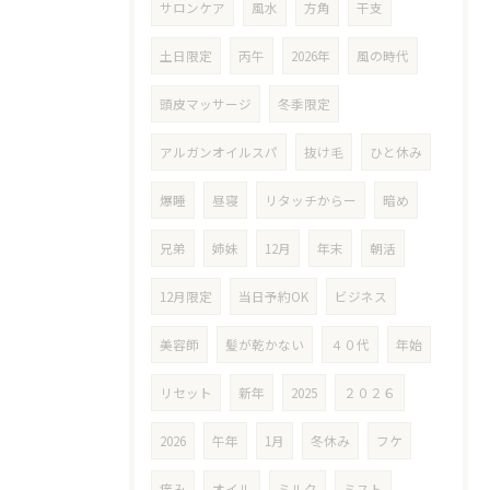
サロンケア
風水
方角
干支
土日限定
丙午
2026年
風の時代
頭皮マッサージ
冬季限定
アルガンオイルスパ
抜け毛
ひと休み
爆睡
昼寝
リタッチからー
暗め
兄弟
姉妹
12月
年末
朝活
12月限定
当日予約OK
ビジネス
美容師
髪が乾かない
４０代
年始
リセット
新年
2025
２０２６
2026
午年
1月
冬休み
フケ
痒み
オイル
ミルク
ミスト