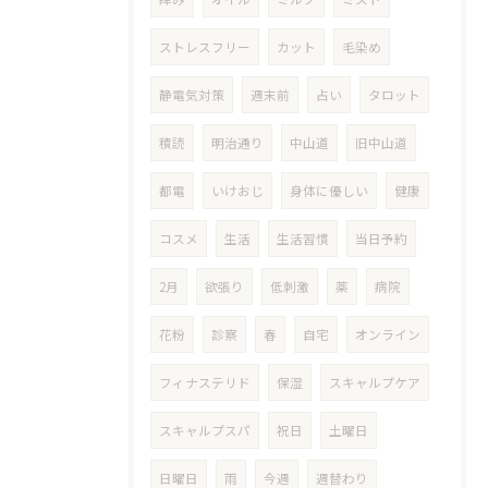
ストレスフリー
カット
毛染め
静電気対策
週末前
占い
タロット
積読
明治通り
中山道
旧中山道
都電
いけおじ
身体に優しい
健康
コスメ
生活
生活習慣
当日予約
2月
欲張り
低刺激
薬
病院
花粉
診察
春
自宅
オンライン
フィナステリド
保湿
スキャルプケア
スキャルプスパ
祝日
土曜日
日曜日
雨
今週
週替わり