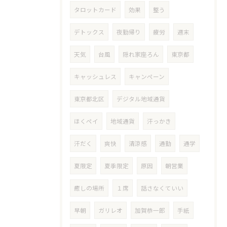
タロットカード
効果
整う
デトックス
夜勤帰り
疲労
週末
天気
台風
隠れ家座ろん
東京都
キャッシュレス
キャンペーン
東京都北区
デジタル地域通貨
ほくペイ
地域通貨
汗っかき
汗だく
爽快
清涼感
通勤
通学
夏限定
夏季限定
原因
朝営業
癒しの場所
１席
話さなくていい
早朝
ガリレオ
加賀恭一郎
手紙