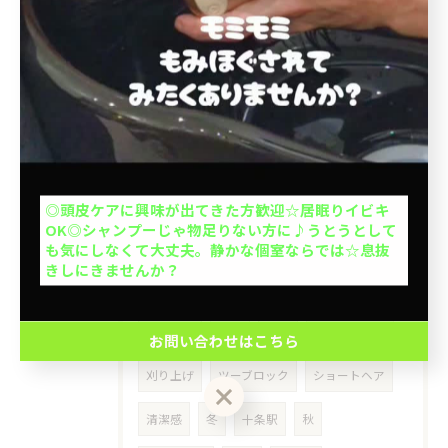
当日予約OK
シリコン
シリコーン
ホームケア
インバストリートメント
大人1人＋お子さん1人orお子さま2人OK◎お子さん
の1人で座れるか挑戦を応援◎キッズカットデビュー
サロントリートメント
乾燥
応援◎座れない子抱っこOK※整髪料、暴れる、泣く
場合お断り。計2名の予約ができます。
メンズ限定
メンテナンス
北大塚
お問い合わせはこちら
池袋本町
上池袋
王子本町
ミセス
◎頭皮ケアに興味が出てきた方歓迎☆居眠りイビキ
OK◎シャンプーじゃ物足りない方に♪うとうとして
クーポン一覧はこちら
50代
介護
出張ヘアカット
も気にしなくて大丈夫。静かな個室ならでは☆息抜
きしにきませんか？
出張カット
訪問美容
豊島区
イケオジ
髪型
40代
ヘアスタイル
お問い合わせはこちら
刈り上げ
ツーブロック
ショートヘア
清潔感
冬
十条駅
秋