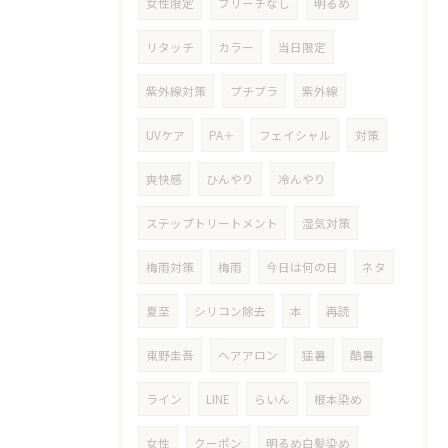
女性限定
ブリーチなし
明るめ
リタッチ
カラー
当日限定
紫外線対策
プチプラ
紫外線
UVケア
PA＋
フェイシャル
対策
爽快感
ひんやり
冷んやり
ステップトリートメント
湿気対策
梅雨対策
梅雨
今日は何の日
ネタ
夏至
シリコン除去
本
再読
東野圭吾
ヘアアロン
猛暑
酷暑
ライン
LINE
らいん
根本染め
女性
クーポン
明るめ白髪染め