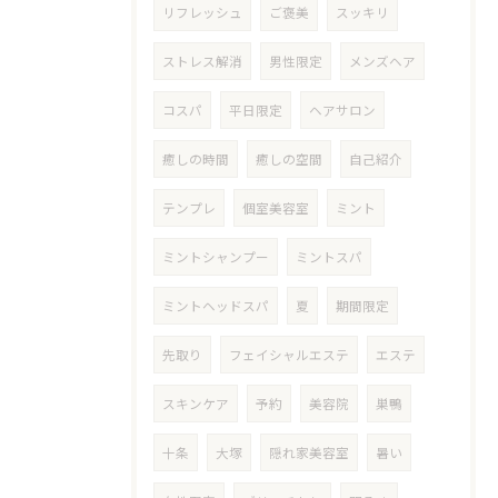
リフレッシュ
ご褒美
スッキリ
ストレス解消
男性限定
メンズヘア
コスパ
平日限定
ヘアサロン
癒しの時間
癒しの空間
自己紹介
テンプレ
個室美容室
ミント
ミントシャンプー
ミントスパ
ミントヘッドスパ
夏
期間限定
先取り
フェイシャルエステ
エステ
スキンケア
予約
美容院
巣鴨
十条
大塚
隠れ家美容室
暑い