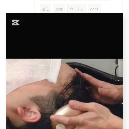
老化
診療
ウープス
oops
オンライン診療
ミノキシジル
処方箋
ハゲ
花粉症
個人サロン
男性AGA
女性AGA
５０代
アウトバス
洗い流さない
インバス
アウトバストリートメント
洗い流さないトリートメント
ボタニエンス
枝毛
十勝
北池袋
板橋本町
クレンジング
クレンジングシャンプー
皮膜