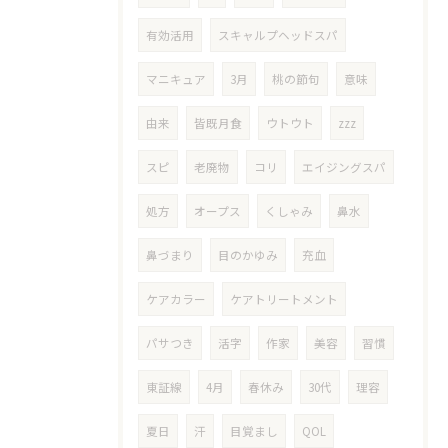
有効活用
スキャルプヘッドスパ
マニキュア
3月
桃の節句
意味
由来
皆既月食
ウトウト
zzz
スピ
老廃物
コリ
エイジングスパ
処方
オープス
くしゃみ
鼻水
鼻づまり
目のかゆみ
充血
ケアカラー
ケアトリートメント
パサつき
活字
作家
美容
習慣
東証線
4月
春休み
30代
理容
夏日
汗
目覚まし
QOL