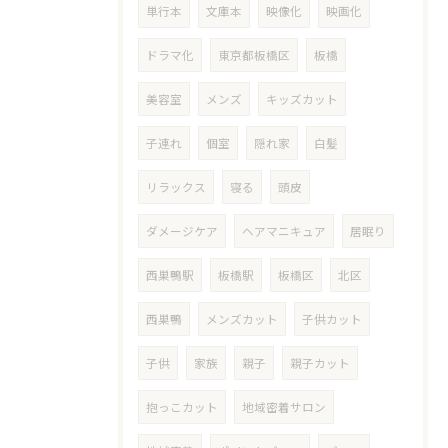
単行本
文庫本
映像化
映画化
ドラマ化
東京都板橋区
板橋
美容室
メンズ
キッズカット
子連れ
個室
隠れ家
白髪
リラックス
寝る
頭皮
ダメージケア
ヘアマニキュア
居眠り
西巣鴨駅
板橋駅
板橋区
北区
西巣鴨
メンズカット
子供カット
子供
家族
親子
親子カット
抱っこカット
地域密着サロン