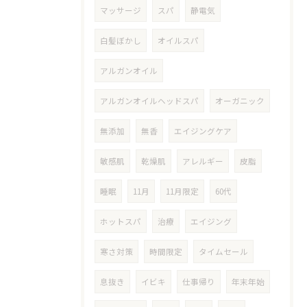
マッサージ
スパ
静電気
白髪ぼかし
オイルスパ
アルガンオイル
アルガンオイルヘッドスパ
オーガニック
無添加
無香
エイジングケア
敏感肌
乾燥肌
アレルギー
皮脂
睡眠
11月
11月限定
60代
ホットスパ
治療
エイジング
寒さ対策
時間限定
タイムセール
息抜き
イビキ
仕事帰り
年末年始