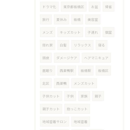
ドラマ化
東京都板橋区
お盆
帰省
旅行
夏休み
板橋
美容室
メンズ
キッズカット
子連れ
個室
隠れ家
白髪
リラックス
寝る
頭皮
ダメージケア
ヘアマニキュア
居眠り
西巣鴨駅
板橋駅
板橋区
北区
西巣鴨
メンズカット
子供カット
子供
家族
親子
親子カット
抱っこカット
地域密着サロン
地域密着