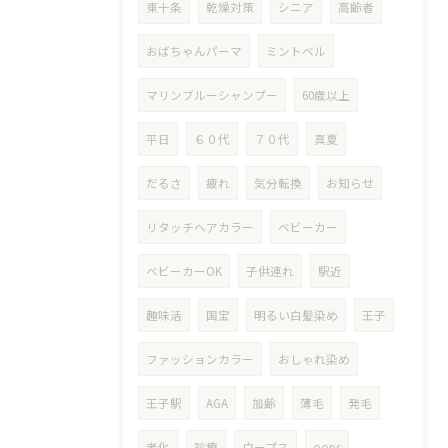
東十条
乾燥対策
シニア
高齢者
おばちゃんパーマ
ミントベル
マリンブルーシャンプー
60歳以上
平日
６０代
７０代
真夏
だるさ
疲れ
気分転換
お知らせ
リタッチヘアカラー
ベビーカー
ベビーカーOK
子供連れ
駅近
趣味活
国宝
明るい白髪染め
王子
ファッションカラー
おしゃれ染め
王子駅
AGA
加齢
薄毛
発毛
老化
診療
ウープス
oops