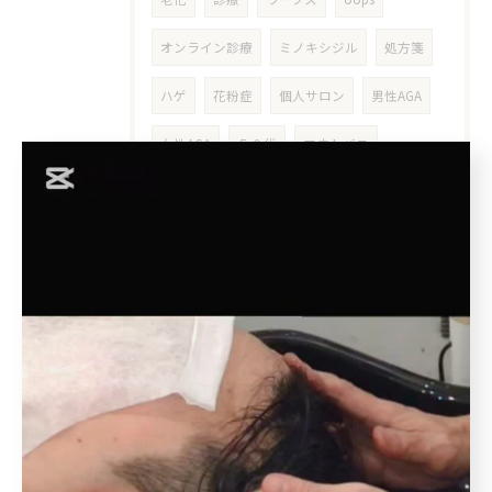
オンライン診療
ミノキシジル
処方箋
ハゲ
花粉症
個人サロン
男性AGA
女性AGA
５０代
アウトバス
洗い流さない
インバス
アウトバストリートメント
洗い流さないトリートメント
ボタニエンス
枝毛
十勝
北池袋
板橋本町
クレンジング
クレンジングシャンプー
皮膜
シリコン
シリコーン
ホームケア