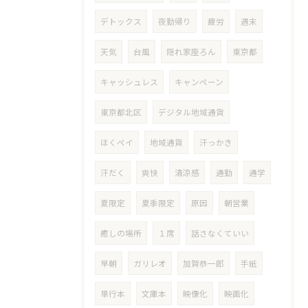
デトックス
夜勤帰り
疲労
週末
天気
台風
隠れ家座ろん
東京都
キャッシュレス
キャンペーン
東京都北区
デジタル地域通貨
ほくペイ
地域通貨
汗っかき
汗だく
爽快
清涼感
通勤
通学
夏限定
夏季限定
原因
朝営業
癒しの場所
１席
話さなくていい
早朝
ガリレオ
加賀恭一郎
手紙
単行本
文庫本
映像化
映画化