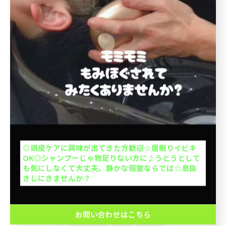
インバストリートメント
サロントリートメント
乾燥
当日予約OK
メンズ限定
メンテナンス
北大塚
大人1人＋お子さん1人orお子さま2人OK◎お子さん
池袋本町
上池袋
王子本町
ミセス
の1人で座れるか挑戦を応援◎キッズカットデビュー
応援◎座れない子抱っこOK※整髪料、暴れる、泣く
50代
介護
出張ヘアカット
場合お断り。計2名の予約ができます。
出張カット
訪問美容
豊島区
お問い合わせはこちら
◎頭皮ケアに興味が出てきた方歓迎☆居眠りイビキ
イケオジ
髪型
40代
ヘアスタイル
OK◎シャンプーじゃ物足りない方に♪うとうとして
クーポン一覧はこちら
も気にしなくて大丈夫。静かな個室ならでは☆息抜
刈り上げ
ツーブロック
ショートヘア
きしにきませんか？
清潔感
冬
十条駅
秋
お問い合わせはこちら
マッサージ
スパ
静電気