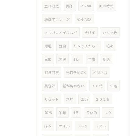
土日限定
丙午
2026年
風の時代
頭皮マッサージ
冬季限定
アルガンオイルスパ
抜け毛
ひと休み
爆睡
昼寝
リタッチからー
暗め
兄弟
姉妹
12月
年末
朝活
12月限定
当日予約OK
ビジネス
美容師
髪が乾かない
４０代
年始
リセット
新年
2025
２０２６
2026
午年
1月
冬休み
フケ
痒み
オイル
ミルク
ミスト