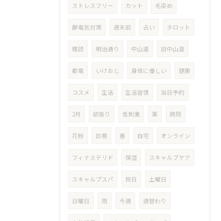
ストレスフリー
カット
毛染め
静電気対策
週末前
占い
タロット
積読
明治通り
中山道
旧中山道
都電
いけおじ
身体に優しい
健康
コスメ
生活
生活習慣
当日予約
2月
欲張り
低刺激
薬
病院
花粉
診察
春
自宅
オンライン
フィナステリド
保湿
スキャルプケア
スキャルプスパ
祝日
土曜日
日曜日
雨
今週
週替わり