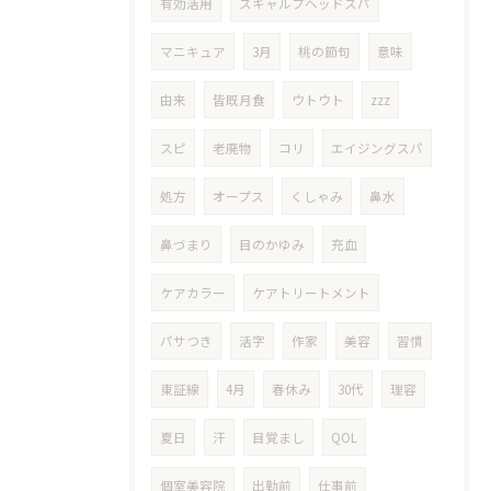
有効活用
スキャルプヘッドスパ
マニキュア
3月
桃の節句
意味
由来
皆既月食
ウトウト
zzz
スピ
老廃物
コリ
エイジングスパ
処方
オープス
くしゃみ
鼻水
鼻づまり
目のかゆみ
充血
ケアカラー
ケアトリートメント
パサつき
活字
作家
美容
習慣
東証線
4月
春休み
30代
理容
夏日
汗
目覚まし
QOL
個室美容院
出勤前
仕事前