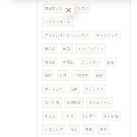
白髪ぼかし
オイルスパ
アルガンオイル
アルガンオイルヘッドスパ
オーガニック
無添加
無香
エイジングケア
敏感肌
乾燥肌
アレルギー
皮脂
睡眠
11月
11月限定
60代
ホットスパ
治療
エイジング
寒さ対策
時間限定
タイムセール
息抜き
イビキ
仕事帰り
年末年始
サロンケア
風水
方角
干支