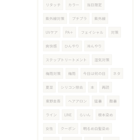
リタッチ
カラー
当日限定
紫外線対策
プチプラ
紫外線
UVケア
PA＋
フェイシャル
対策
爽快感
ひんやり
冷んやり
ステップトリートメント
湿気対策
梅雨対策
梅雨
今日は何の日
ネタ
夏至
シリコン除去
本
再読
東野圭吾
ヘアアロン
猛暑
酷暑
ライン
LINE
らいん
根本染め
女性
クーポン
明るめ白髪染め