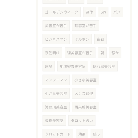
ゴールデンウィーク
連休
GW
パパ
美容室が苦手
理容室が苦手
ビジネスマン
ミルボン
夜勤
夜勤明け
理美容室が苦手
朝
静か
床屋
地域密着美容室
隠れ家美容院
マンツーマン
小さな美容室
小さな美容院
メンズ歓迎
滝野川美容室
西巣鴨美容室
板橋美容室
タロット占い
タロットカード
効果
整う