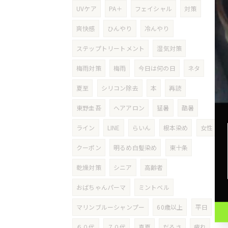
UVケア
PA＋
フェイシャル
対策
爽快感
ひんやり
冷んやり
ステップトリートメント
湿気対策
梅雨対策
梅雨
今日は何の日
ネタ
夏至
シリコン除去
本
再読
東野圭吾
ヘアアロン
猛暑
酷暑
ライン
LINE
らいん
根本染め
女性
クーポン
明るめ白髪染め
東十条
乾燥対策
シニア
高齢者
おばちゃんパーマ
ミントベル
マリンブルーシャンプー
60歳以上
平日
６０代
７０代
真夏
だるさ
疲れ