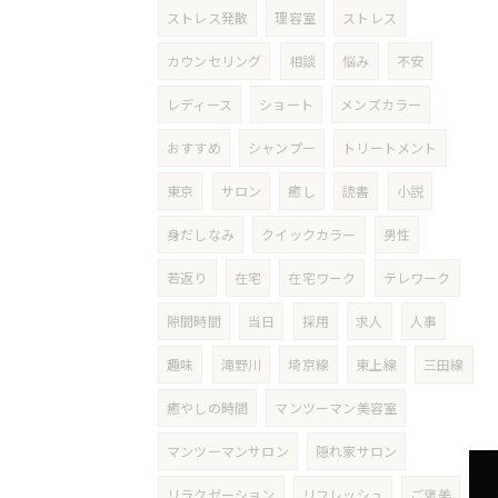
ストレス発散
理容室
ストレス
カウンセリング
相談
悩み
不安
レディース
ショート
メンズカラー
おすすめ
シャンプー
トリートメント
東京
サロン
癒し
読書
小説
身だしなみ
クイックカラー
男性
若返り
在宅
在宅ワーク
テレワーク
隙間時間
当日
採用
求人
人事
趣味
滝野川
埼京線
東上線
三田線
癒やしの時間
マンツーマン美容室
マンツーマンサロン
隠れ家サロン
リラクゼーション
リフレッシュ
ご褒美