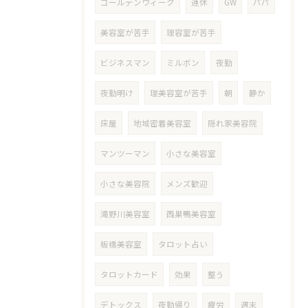
ゴールデンウィーク
連休
GW
パパ
美容室が苦手
理容室が苦手
ビジネスマン
ミルボン
夜勤
夜勤明け
理美容室が苦手
朝
静か
床屋
地域密着美容室
隠れ家美容院
マンツーマン
小さな美容室
小さな美容院
メンズ歓迎
滝野川美容室
西巣鴨美容室
板橋美容室
タロット占い
タロットカード
効果
整う
デトックス
夜勤帰り
疲労
週末