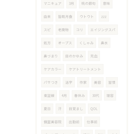
マニキュア
3月
桃の節句
意味
由来
皆既月食
ウトウト
zzz
スピ
老廃物
コリ
エイジングスパ
処方
オープス
くしゃみ
鼻水
鼻づまり
目のかゆみ
充血
ケアカラー
ケアトリートメント
パサつき
活字
作家
美容
習慣
東証線
4月
春休み
30代
理容
夏日
汗
目覚まし
QOL
個室美容院
出勤前
仕事前