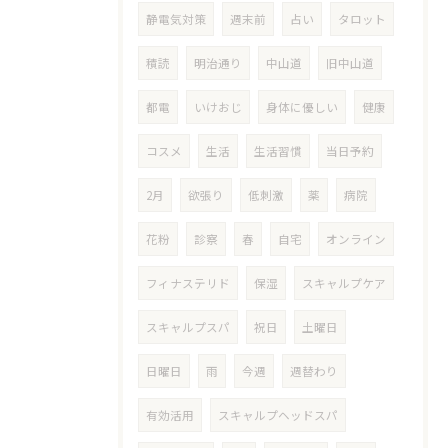
静電気対策
週末前
占い
タロット
積読
明治通り
中山道
旧中山道
都電
いけおじ
身体に優しい
健康
コスメ
生活
生活習慣
当日予約
2月
欲張り
低刺激
薬
病院
花粉
診察
春
自宅
オンライン
フィナステリド
保湿
スキャルプケア
スキャルプスパ
祝日
土曜日
日曜日
雨
今週
週替わり
有効活用
スキャルプヘッドスパ