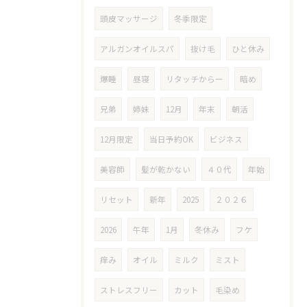
頭皮マッサージ
冬季限定
アルガンオイルスパ
抜け毛
ひと休み
爆睡
昼寝
リタッチからー
暗め
兄弟
姉妹
12月
年末
朝活
12月限定
当日予約OK
ビジネス
美容師
髪が乾かない
４０代
年始
リセット
新年
2025
２０２６
2026
午年
1月
冬休み
フケ
痒み
オイル
ミルク
ミスト
ストレスフリー
カット
毛染め