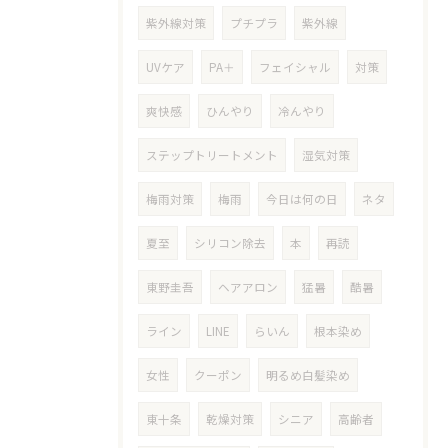
紫外線対策
プチプラ
紫外線
UVケア
PA＋
フェイシャル
対策
爽快感
ひんやり
冷んやり
ステップトリートメント
湿気対策
梅雨対策
梅雨
今日は何の日
ネタ
夏至
シリコン除去
本
再読
東野圭吾
ヘアアロン
猛暑
酷暑
ライン
LINE
らいん
根本染め
女性
クーポン
明るめ白髪染め
東十条
乾燥対策
シニア
高齢者