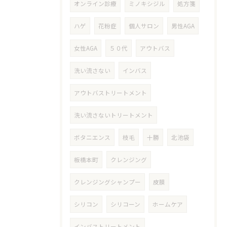
オンライン診療
ミノキシジル
処方箋
ハゲ
花粉症
個人サロン
男性AGA
女性AGA
５０代
アウトバス
洗い流さない
インバス
アウトバストリートメント
洗い流さないトリートメント
ボタニエンス
枝毛
十勝
北池袋
板橋本町
クレンジング
クレンジングシャンプー
皮膜
シリコン
シリコーン
ホームケア
インバストリートメント