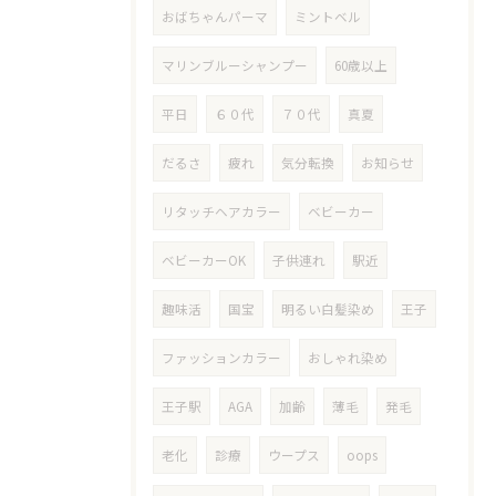
おばちゃんパーマ
ミントベル
マリンブルーシャンプー
60歳以上
平日
６０代
７０代
真夏
だるさ
疲れ
気分転換
お知らせ
リタッチヘアカラー
ベビーカー
ベビーカーOK
子供連れ
駅近
趣味活
国宝
明るい白髪染め
王子
ファッションカラー
おしゃれ染め
王子駅
AGA
加齢
薄毛
発毛
老化
診療
ウープス
oops