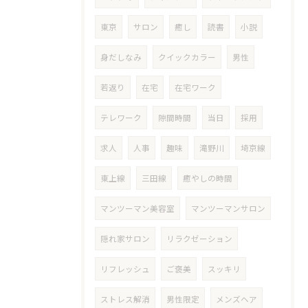
東京
サロン
癒し
読書
小説
身だしなみ
クイックカラー
男性
若返り
在宅
在宅ワーク
テレワーク
隙間時間
当日
採用
求人
人事
趣味
滝野川
埼京線
東上線
三田線
癒やしの時間
マンツーマン美容室
マンツーマンサロン
隠れ家サロン
リラクゼーション
リフレッシュ
ご褒美
スッキリ
ストレス解消
男性限定
メンズヘア