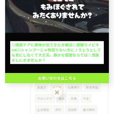
アルガンオイル
大人1人＋お子さん1人orお子さま2人OK◎お子さん
の1人で座れるか挑戦を応援◎キッズカットデビュー
アルガンオイルヘッドスパ
オーガニック
応援◎座れない子抱っこOK※整髪料、暴れる、泣く
場合お断り。計2名の予約ができます。
無添加
無香
エイジングケア
お問い合わせはこちら
敏感肌
乾燥肌
アレルギー
皮脂
◎頭皮ケアに興味が出てきた方歓迎☆居眠りイビキ
OK◎シャンプーじゃ物足りない方に♪うとうとして
クーポン一覧はこちら
睡眠
11月
11月限定
60代
も気にしなくて大丈夫。静かな個室ならでは☆息抜
きしにきませんか？
ホットスパ
治療
エイジング
寒さ対策
時間限定
タイムセール
お問い合わせはこちら
息抜き
イビキ
仕事帰り
年末年始
サロンケア
風水
方角
干支
土日限定
丙午
2026年
風の時代