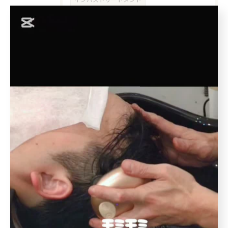
サロントリートメント
乾燥
メンズ限定
メンテナンス
北大塚
池袋本町
上池袋
王子本町
ミセス
50代
介護
出張ヘアカット
出張カット
訪問美容
豊島区
イケオジ
髪型
40代
ヘアスタイル
刈り上げ
ツーブロック
ショートヘア
清潔感
冬
十条駅
秋
マッサージ
スパ
静電気
当日予約OK
白髪ぼかし
オイルスパ