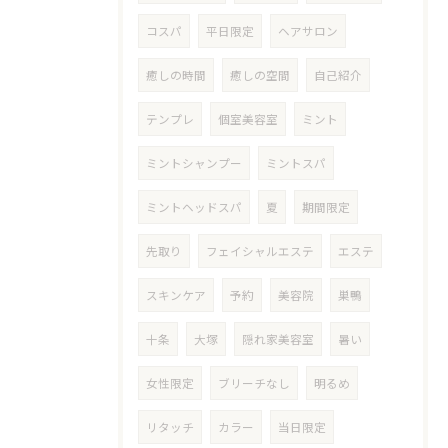
コスパ
平日限定
ヘアサロン
癒しの時間
癒しの空間
自己紹介
テンプレ
個室美容室
ミント
ミントシャンプー
ミントスパ
ミントヘッドスパ
夏
期間限定
先取り
フェイシャルエステ
エステ
スキンケア
予約
美容院
巣鴨
十条
大塚
隠れ家美容室
暑い
女性限定
ブリーチなし
明るめ
リタッチ
カラー
当日限定