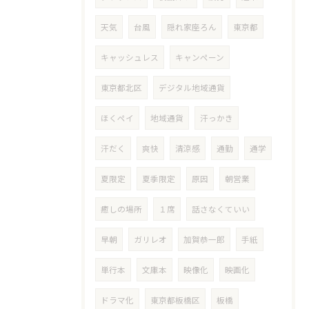
天気
台風
隠れ家座ろん
東京都
キャッシュレス
キャンペーン
東京都北区
デジタル地域通貨
ほくペイ
地域通貨
汗っかき
汗だく
爽快
清涼感
通勤
通学
夏限定
夏季限定
原因
朝営業
癒しの場所
１席
話さなくていい
早朝
ガリレオ
加賀恭一郎
手紙
単行本
文庫本
映像化
映画化
ドラマ化
東京都板橋区
板橋