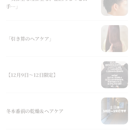
手…」
「引き算のヘアケア」
【12月9日～12日限定】
冬本番前の乾燥＆ヘアケア