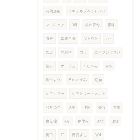
有効活用
スキャルプヘッドスパ
マニキュア
3月
桃の節句
意味
由来
皆既月食
ウトウト
zzz
スピ
老廃物
コリ
エイジングスパ
処方
オープス
くしゃみ
鼻水
鼻づまり
目のかゆみ
充血
ケアカラー
ケアトリートメント
パサつき
活字
作家
美容
習慣
東証線
4月
春休み
30代
理容
夏日
汗
目覚まし
QOL