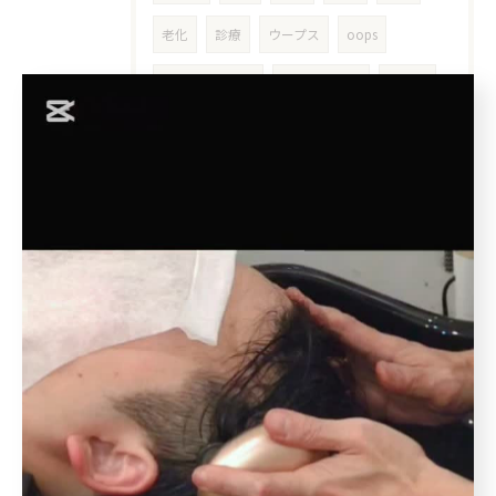
老化
診療
ウープス
oops
オンライン診療
ミノキシジル
処方箋
ハゲ
花粉症
個人サロン
男性AGA
女性AGA
５０代
アウトバス
洗い流さない
インバス
アウトバストリートメント
洗い流さないトリートメント
ボタニエンス
枝毛
十勝
北池袋
板橋本町
クレンジング
クレンジングシャンプー
皮膜