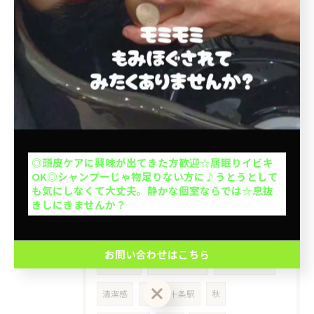
シリコン
シリコーン
ホームケア
当日予約OK
インバストリートメント
大人1人＋お子さん1人orお子さま2人OK◎お子さん
サロントリートメント
乾燥
の1人で座れるか挑戦を応援◎キッズカットデビュー
応援◎座れない子抱っこOK※整髪料、暴れる、泣く
メンズ限定
メンテナンス
北大塚
場合お断り。計2名の予約ができます。
池袋本町
上池袋
王子本町
ミセス
お問い合わせはこちら
◎頭皮ケアに興味が出てきた方歓迎☆居眠りイビキ
50代
介護
出張ヘアカット
OK◎シャンプーじゃ物足りない方に♪うとうとして
クーポン一覧はこちら
も気にしなくて大丈夫。静かな個室ならでは☆息抜
出張カット
訪問美容
豊島区
きしにきませんか？
イケオジ
髪型
40代
ヘアスタイル
お問い合わせはこちら
刈り上げ
ツーブロック
ショートヘア
清潔感
冬
十条駅
秋