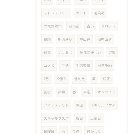
ストレスフリー
カット
毛染め
静電気対策
週末前
占い
タロット
積読
明治通り
中山道
旧中山道
都電
いけおじ
身体に優しい
健康
コスメ
生活
生活習慣
当日予約
2月
欲張り
低刺激
薬
病院
花粉
診察
春
自宅
オンライン
フィナステリド
保湿
スキャルプケア
スキャルプスパ
祝日
土曜日
日曜日
雨
今週
週替わり