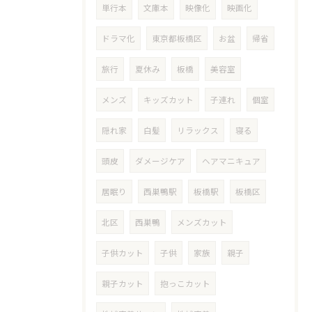
単行本
文庫本
映像化
映画化
ドラマ化
東京都板橋区
お盆
帰省
旅行
夏休み
板橋
美容室
メンズ
キッズカット
子連れ
個室
隠れ家
白髪
リラックス
寝る
頭皮
ダメージケア
ヘアマニキュア
居眠り
西巣鴨駅
板橋駅
板橋区
北区
西巣鴨
メンズカット
子供カット
子供
家族
親子
親子カット
抱っこカット