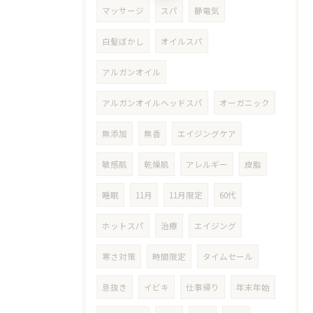
マッサージ
スパ
静電気
白髪ぼかし
オイルスパ
アルガンオイル
アルガンオイルヘッドスパ
オーガニック
無添加
無香
エイジングケア
敏感肌
乾燥肌
アレルギー
皮脂
睡眠
11月
11月限定
60代
ホットスパ
治療
エイジング
寒さ対策
時間限定
タイムセール
息抜き
イビキ
仕事帰り
年末年始