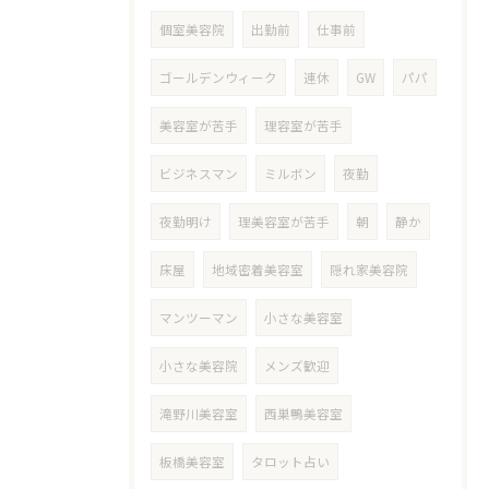
個室美容院
出勤前
仕事前
ゴールデンウィーク
連休
GW
パパ
美容室が苦手
理容室が苦手
ビジネスマン
ミルボン
夜勤
夜勤明け
理美容室が苦手
朝
静か
床屋
地域密着美容室
隠れ家美容院
マンツーマン
小さな美容室
小さな美容院
メンズ歓迎
滝野川美容室
西巣鴨美容室
板橋美容室
タロット占い