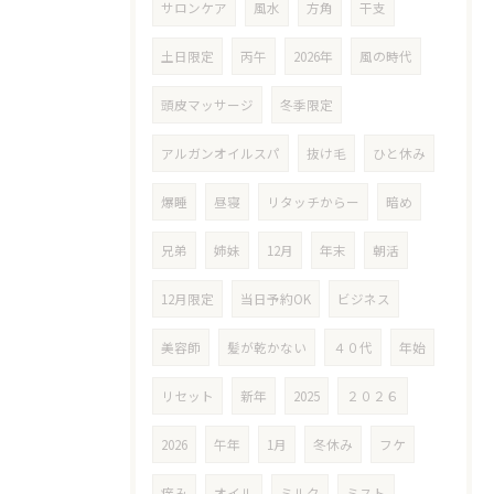
サロンケア
風水
方角
干支
土日限定
丙午
2026年
風の時代
頭皮マッサージ
冬季限定
アルガンオイルスパ
抜け毛
ひと休み
爆睡
昼寝
リタッチからー
暗め
兄弟
姉妹
12月
年末
朝活
12月限定
当日予約OK
ビジネス
美容師
髪が乾かない
４０代
年始
リセット
新年
2025
２０２６
2026
午年
1月
冬休み
フケ
痒み
オイル
ミルク
ミスト