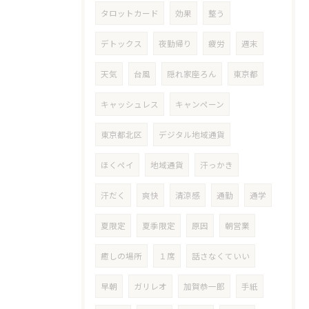
タロットカード
効果
整う
デトックス
夜勤帰り
疲労
週末
天気
台風
隠れ家座ろん
東京都
キャッシュレス
キャンペーン
東京都北区
デジタル地域通貨
ほくペイ
地域通貨
汗っかき
汗だく
爽快
清涼感
通勤
通学
夏限定
夏季限定
原因
朝営業
癒しの場所
１席
話さなくていい
早朝
ガリレオ
加賀恭一郎
手紙