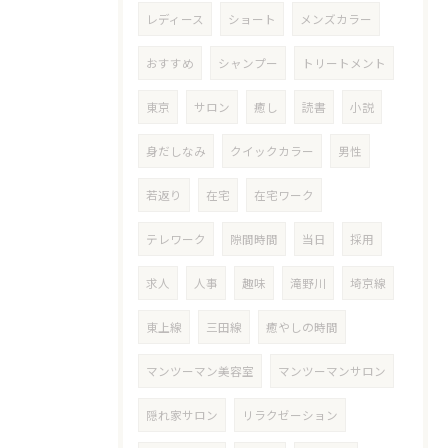
レディース
ショート
メンズカラー
おすすめ
シャンプー
トリートメント
東京
サロン
癒し
読書
小説
身だしなみ
クイックカラー
男性
若返り
在宅
在宅ワーク
テレワーク
隙間時間
当日
採用
求人
人事
趣味
滝野川
埼京線
東上線
三田線
癒やしの時間
マンツーマン美容室
マンツーマンサロン
隠れ家サロン
リラクゼーション