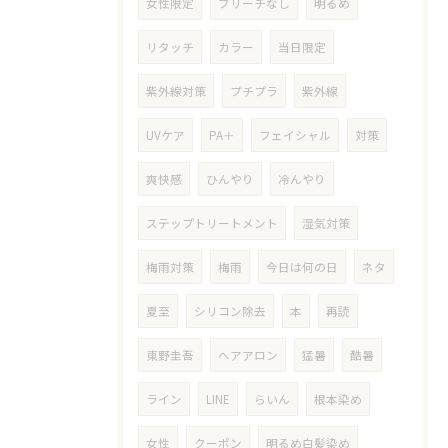
女性限定
ブリーチなし
明るめ
リタッチ
カラー
当日限定
紫外線対策
プチプラ
紫外線
UVケア
PA＋
フェイシャル
対策
爽快感
ひんやり
冷んやり
ステップトリートメント
湿気対策
梅雨対策
梅雨
今日は何の日
ネタ
夏至
シリコン除去
本
再読
東野圭吾
ヘアアロン
猛暑
酷暑
ライン
LINE
らいん
根本染め
女性
クーポン
明るめ白髪染め