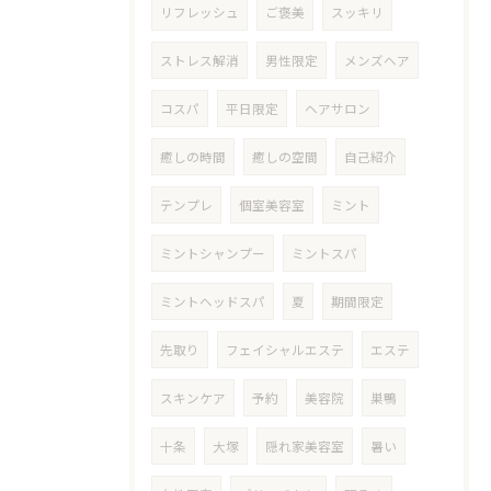
リフレッシュ
ご褒美
スッキリ
ストレス解消
男性限定
メンズヘア
コスパ
平日限定
ヘアサロン
癒しの時間
癒しの空間
自己紹介
テンプレ
個室美容室
ミント
ミントシャンプー
ミントスパ
ミントヘッドスパ
夏
期間限定
先取り
フェイシャルエステ
エステ
スキンケア
予約
美容院
巣鴨
十条
大塚
隠れ家美容室
暑い