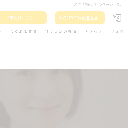
タグ『#駅近』のページ一覧
ご予約はこちら
公式LINEお友達追加
ト
よくある質問
当サロンの特徴
アクセス
ブログ
カット
コラム
カラー
トリートメント
ヘッドスパ
本(小説)の貸出