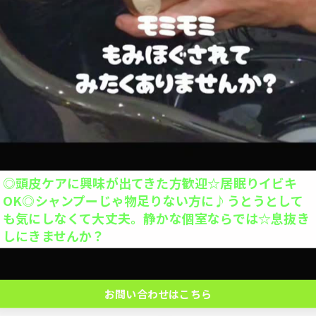
当日予約OK
今週末は「お彼岸」ですね(^ ^)
こんにちは、hairsalonhomeです。9月も後半
大人1人＋お子さん1人orお子さま2人OK◎お子さん
になってきました。皆さんは、秋、、、感じています
の1人で座れるか挑戦を応援◎キッズカットデビュー
岸がきて、…
応援◎座れない子抱っこOK※整髪料、暴れる、泣く
場合お断り。計2名の予約ができます。
お問い合わせはこちら
◎頭皮ケアに興味が出てきた方歓迎☆居眠りイビキ
クーポン一覧はこちら
OK◎シャンプーじゃ物足りない方に♪うとうとして
も気にしなくて大丈夫。静かな個室ならでは☆息抜き
しにきませんか？
お問い合わせはこちら