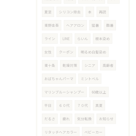
夏至
シリコン除去
本
再読
東野圭吾
ヘアアロン
猛暑
酷暑
ライン
LINE
らいん
根本染め
女性
クーポン
明るめ白髪染め
東十条
乾燥対策
シニア
高齢者
おばちゃんパーマ
ミントベル
マリンブルーシャンプー
60歳以上
平日
６０代
７０代
真夏
だるさ
疲れ
気分転換
お知らせ
リタッチヘアカラー
ベビーカー