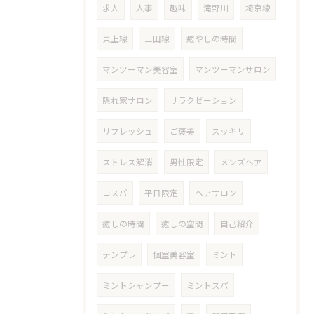
求人
人事
趣味
滝野川
埼京線
東上線
三田線
癒やしの時間
マンツーマン美容室
マンツーマンサロン
隠れ家サロン
リラクゼーション
リフレッシュ
ご褒美
スッキリ
ストレス解消
男性限定
メンズヘア
コスパ
平日限定
ヘアサロン
癒しの時間
癒しの空間
自己紹介
テンプレ
個室美容室
ミント
ミントシャンプー
ミントスパ