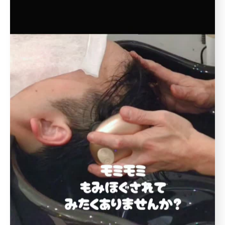
出張カット
訪問美容
豊島区
イケオジ
髪型
40代
ヘアスタイル
刈り上げ
ツーブロック
ショートヘア
清潔感
冬
十条駅
秋
マッサージ
スパ
静電気
白髪ぼかし
オイルスパ
アルガンオイル
当日予約OK
アルガンオイルヘッドスパ
オーガニック
無添加
無香
エイジングケア
大人1人＋お子さん1人orお子さま2人OK◎お子さん
敏感肌
乾燥肌
アレルギー
皮脂
の1人で座れるか挑戦を応援◎キッズカットデビュー
応援◎座れない子抱っこOK※整髪料、暴れる、泣く