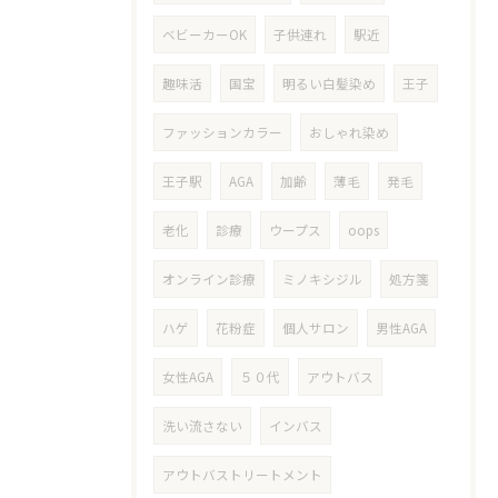
ベビーカーOK
子供連れ
駅近
趣味活
国宝
明るい白髪染め
王子
ファッションカラー
おしゃれ染め
王子駅
AGA
加齢
薄毛
発毛
老化
診療
ウープス
oops
オンライン診療
ミノキシジル
処方箋
ハゲ
花粉症
個人サロン
男性AGA
女性AGA
５０代
アウトバス
洗い流さない
インバス
アウトバストリートメント