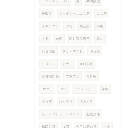
ミントヘッドスパ
夏
期間限定
先取り
フェイシャルエステ
エステ
スキンケア
予約
美容院
巣鴨
十条
大塚
隠れ家美容室
暑い
女性限定
ブリーチなし
明るめ
リタッチ
カラー
当日限定
紫外線対策
プチプラ
紫外線
UVケア
PA＋
フェイシャル
対策
爽快感
ひんやり
冷んやり
ステップトリートメント
湿気対策
梅雨対策
梅雨
今日は何の日
ネタ