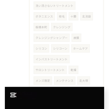
洗い流さないトリートメント
ボタニエンス
枝毛
十勝
北池袋
板橋本町
クレンジング
クレンジングシャンプー
皮膜
シリコン
シリコーン
ホームケア
インバストリートメント
サロントリートメント
乾燥
メンズ限定
メンテナンス
北大塚
池袋本町
上池袋
王子本町
ミセス
50代
介護
出張ヘアカット