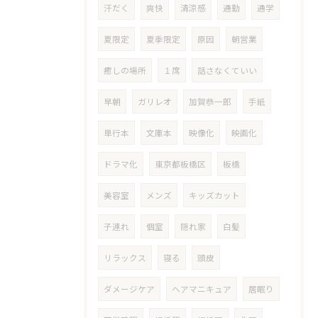
汗だく
爽快
清涼感
通勤
通学
夏限定
夏季限定
原因
朝営業
癒しの場所
１席
話さなくていい
早朝
ガリレオ
加賀恭一郎
手紙
単行本
文庫本
映像化
映画化
ドラマ化
東京都板橋区
板橋
美容室
メンズ
キッズカット
子連れ
個室
隠れ家
白髪
リラックス
寝る
頭皮
ダメージケア
ヘアマニキュア
居眠り