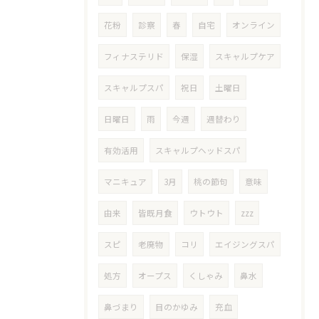
花粉
診察
春
自宅
オンライン
フィナステリド
保湿
スキャルプケア
スキャルプスパ
祝日
土曜日
日曜日
雨
今週
週替わり
有効活用
スキャルプヘッドスパ
マニキュア
3月
桃の節句
意味
由来
皆既月食
ウトウト
zzz
スピ
老廃物
コリ
エイジングスパ
処方
オープス
くしゃみ
鼻水
鼻づまり
目のかゆみ
充血