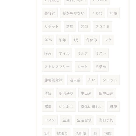
美容師
髪が乾かない
４０代
年始
リセット
新年
2025
２０２６
2026
午年
1月
冬休み
フケ
痒み
オイル
ミルク
ミスト
ストレスフリー
カット
毛染め
静電気対策
週末前
占い
タロット
積読
明治通り
中山道
旧中山道
都電
いけおじ
身体に優しい
健康
コスメ
生活
生活習慣
当日予約
2月
欲張り
低刺激
薬
病院