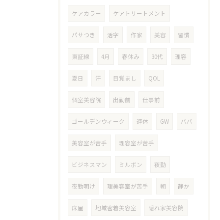
ケアカラー
ケアトリートメント
パサつき
活字
作家
美容
習慣
東証線
4月
春休み
30代
理容
夏日
汗
目覚まし
QOL
個室美容院
出勤前
仕事前
ゴールデンウィーク
連休
GW
パパ
美容室が苦手
理容室が苦手
ビジネスマン
ミルボン
夜勤
夜勤明け
理美容室が苦手
朝
静か
床屋
地域密着美容室
隠れ家美容院