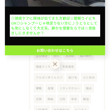
場合お断り。計2名の予約ができます。
睡眠
11月
11月限定
60代
ホットスパ
治療
エイジング
お問い合わせはこちら
◎頭皮ケアに興味が出てきた方歓迎☆居眠りイビキ
OK◎シャンプーじゃ物足りない方に♪うとうとして
クーポン一覧はこちら
寒さ対策
時間限定
タイムセール
も気にしなくて大丈夫。静かな個室ならでは☆息抜
きしにきませんか？
息抜き
イビキ
仕事帰り
年末年始
サロンケア
風水
方角
干支
お問い合わせはこちら
土日限定
丙午
2026年
風の時代
頭皮マッサージ
冬季限定
アルガンオイルスパ
抜け毛
ひと休み
爆睡
昼寝
リタッチからー
暗め
兄弟
姉妹
12月
年末
朝活
12月限定
当日予約OK
ビジネス