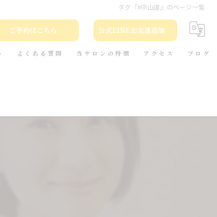
タグ『#中山道』のページ一覧
ご予約はこちら
公式LINEお友達追加
ト
よくある質問
当サロンの特徴
アクセス
ブログ
カット
コラム
カラー
トリートメント
ヘッドスパ
本(小説)の貸出