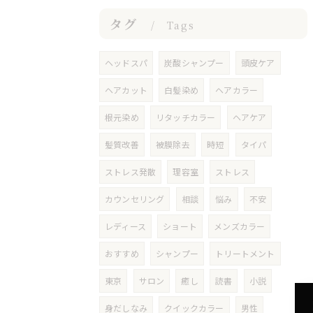
タグ
Tags
ヘッドスパ
炭酸シャンプー
頭皮ケア
ヘアカット
白髪染め
ヘアカラー
根元染め
リタッチカラー
ヘアケア
髪質改善
被膜除去
時短
タイパ
ストレス発散
理容室
ストレス
カウンセリング
相談
悩み
不安
レディース
ショート
メンズカラー
おすすめ
シャンプー
トリートメント
東京
サロン
癒し
読書
小説
身だしなみ
クイックカラー
男性