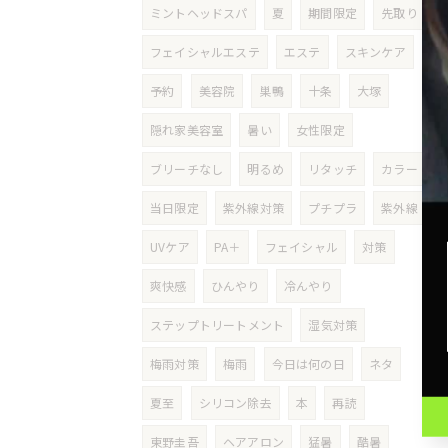
ミントヘッドスパ
夏
期間限定
先取り
フェイシャルエステ
エステ
スキンケア
予約
美容院
巣鴨
十条
大塚
隠れ家美容室
暑い
女性限定
ブリーチなし
明るめ
リタッチ
カラー
当日限定
紫外線対策
プチプラ
紫外線
UVケア
PA＋
フェイシャル
対策
爽快感
ひんやり
冷んやり
ステップトリートメント
湿気対策
梅雨対策
梅雨
今日は何の日
ネタ
夏至
シリコン除去
本
再読
東野圭吾
ヘアアロン
猛暑
酷暑