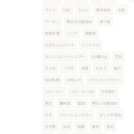
ライン
LINE
らいん
根本染め
女性
クーポン
明るめ白髪染め
東十条
乾燥対策
シニア
高齢者
おばちゃんパーマ
ミントベル
マリンブルーシャンプー
60歳以上
平日
６０代
７０代
真夏
だるさ
疲れ
気分転換
お知らせ
リタッチヘアカラー
ベビーカー
ベビーカーOK
子供連れ
駅近
趣味活
国宝
明るい白髪染め
王子
ファッションカラー
おしゃれ染め
王子駅
AGA
加齢
薄毛
発毛