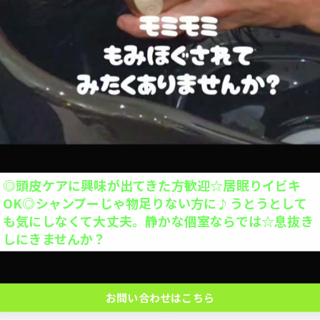
当日予約OK
大人1人＋お子さん1人orお子さま2人OK◎お子さん
の1人で座れるか挑戦を応援◎キッズカットデビュー
応援◎座れない子抱っこOK※整髪料、暴れる、泣く
場合お断り。計2名の予約ができます。
お問い合わせはこちら
◎頭皮ケアに興味が出てきた方歓迎☆居眠りイビキ
クーポン一覧はこちら
OK◎シャンプーじゃ物足りない方に♪うとうとして
も気にしなくて大丈夫。静かな個室ならでは☆息抜き
しにきませんか？
お問い合わせはこちら