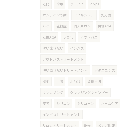
老化
診療
ウープス
oops
オンライン診療
ミノキシジル
処方箋
ハゲ
花粉症
個人サロン
男性AGA
女性AGA
５０代
アウトバス
洗い流さない
インバス
アウトバストリートメント
洗い流さないトリートメント
ボタニエンス
枝毛
十勝
北池袋
板橋本町
クレンジング
クレンジングシャンプー
皮膜
シリコン
シリコーン
ホームケア
インバストリートメント
サロントリートメント
乾燥
メンズ限定