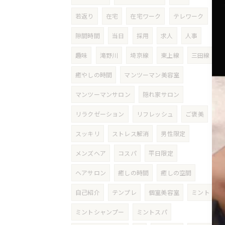
若返り
在宅
在宅ワーク
テレワーク
隙間時間
当日
採用
求人
人事
趣味
滝野川
埼京線
東上線
三田線
癒やしの時間
マンツーマン美容室
マンツーマンサロン
隠れ家サロン
リラクゼーション
リフレッシュ
ご褒美
スッキリ
ストレス解消
男性限定
メンズヘア
コスパ
平日限定
ヘアサロン
癒しの時間
癒しの空間
自己紹介
テンプレ
個室美容室
ミント
ミントシャンプー
ミントスパ