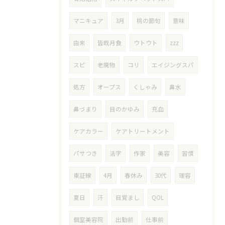
マニキュア
3月
桃の節句
意味
由来
皆既月食
ウトウト
zzz
スピ
老廃物
コリ
エイジングスパ
処方
オープス
くしゃみ
鼻水
鼻づまり
目のかゆみ
充血
ケアカラー
ケアトリートメント
パサつき
活字
作家
美容
習慣
東証線
4月
春休み
30代
理容
夏日
汗
目覚まし
QOL
個室美容院
出勤前
仕事前