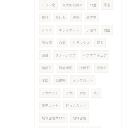
ドラマ化
東京都板橋区
お盆
帰省
旅行
夏休み
板橋
美容室
メンズ
キッズカット
子連れ
個室
隠れ家
白髪
リラックス
寝る
頭皮
ダメージケア
ヘアマニキュア
居眠り
西巣鴨駅
板橋駅
板橋区
北区
西巣鴨
メンズカット
子供カット
子供
家族
親子
親子カット
抱っこカット
地域密着サロン
地域密着