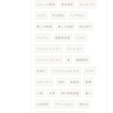
ストレス解消
男性限定
メンズヘア
コスパ
平日限定
ヘアサロン
癒しの時間
癒しの空間
自己紹介
テンプレ
個室美容室
ミント
ミントシャンプー
ミントスパ
ミントヘッドスパ
夏
期間限定
先取り
フェイシャルエステ
エステ
スキンケア
予約
美容院
巣鴨
十条
大塚
隠れ家美容室
暑い
女性限定
ブリーチなし
明るめ