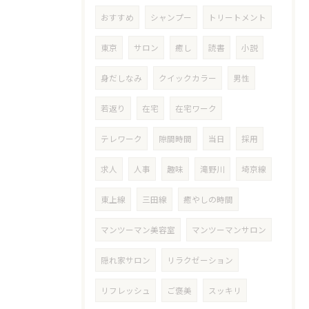
おすすめ
シャンプー
トリートメント
東京
サロン
癒し
読書
小説
身だしなみ
クイックカラー
男性
若返り
在宅
在宅ワーク
テレワーク
隙間時間
当日
採用
求人
人事
趣味
滝野川
埼京線
東上線
三田線
癒やしの時間
マンツーマン美容室
マンツーマンサロン
隠れ家サロン
リラクゼーション
リフレッシュ
ご褒美
スッキリ