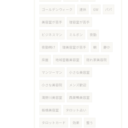
ゴールデンウィーク
連休
GW
パパ
美容室が苦手
理容室が苦手
ビジネスマン
ミルボン
夜勤
夜勤明け
理美容室が苦手
朝
静か
床屋
地域密着美容室
隠れ家美容院
マンツーマン
小さな美容室
小さな美容院
メンズ歓迎
滝野川美容室
西巣鴨美容室
板橋美容室
タロット占い
タロットカード
効果
整う