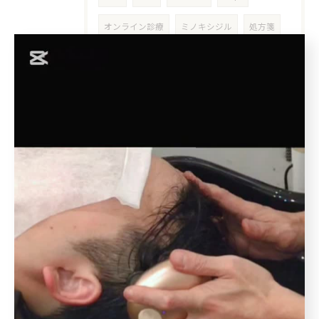
オンライン診療
ミノキシジル
処方箋
ハゲ
花粉症
個人サロン
男性AGA
女性AGA
５０代
アウトバス
洗い流さない
インバス
アウトバストリートメント
洗い流さないトリートメント
ボタニエンス
枝毛
十勝
北池袋
板橋本町
クレンジング
クレンジングシャンプー
皮膜
シリコン
シリコーン
ホームケア