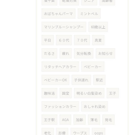
東十条
乾燥対策
シニア
高齢者
おばちゃんパーマ
ミントベル
マリンブルーシャンプー
60歳以上
平日
６０代
７０代
真夏
だるさ
疲れ
気分転換
お知らせ
リタッチヘアカラー
ベビーカー
ベビーカーOK
子供連れ
駅近
趣味活
国宝
明るい白髪染め
王子
ファッションカラー
おしゃれ染め
王子駅
AGA
加齢
薄毛
発毛
老化
診療
ウープス
oops