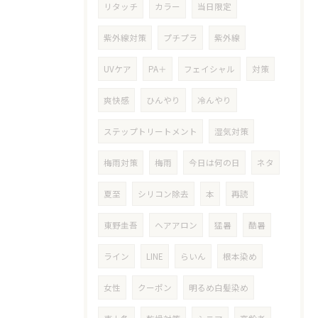
リタッチ
カラー
当日限定
紫外線対策
プチプラ
紫外線
UVケア
PA＋
フェイシャル
対策
爽快感
ひんやり
冷んやり
ステップトリートメント
湿気対策
梅雨対策
梅雨
今日は何の日
ネタ
夏至
シリコン除去
本
再読
東野圭吾
ヘアアロン
猛暑
酷暑
ライン
LINE
らいん
根本染め
女性
クーポン
明るめ白髪染め