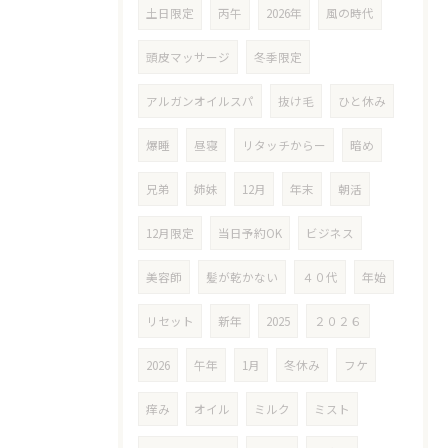
土日限定
丙午
2026年
風の時代
頭皮マッサージ
冬季限定
アルガンオイルスパ
抜け毛
ひと休み
爆睡
昼寝
リタッチからー
暗め
兄弟
姉妹
12月
年末
朝活
12月限定
当日予約OK
ビジネス
美容師
髪が乾かない
４０代
年始
リセット
新年
2025
２０２６
2026
午年
1月
冬休み
フケ
痒み
オイル
ミルク
ミスト