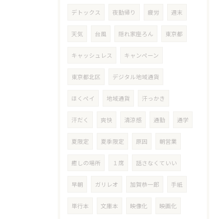
デトックス
夜勤帰り
疲労
週末
天気
台風
隠れ家座ろん
東京都
キャッシュレス
キャンペーン
東京都北区
デジタル地域通貨
ほくペイ
地域通貨
汗っかき
汗だく
爽快
清涼感
通勤
通学
夏限定
夏季限定
原因
朝営業
癒しの場所
１席
話さなくていい
早朝
ガリレオ
加賀恭一郎
手紙
単行本
文庫本
映像化
映画化