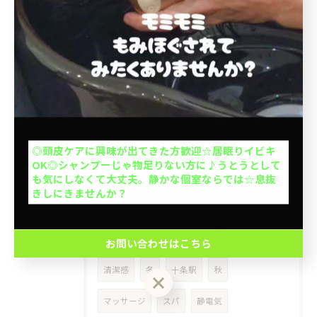
当日予約OK
インバストリートメント
サロントリートメント
乾燥
大人1人＋お子さん1人orお子さま2人OK◎お子さん
の1人で座れるか挑戦を応援◎キッズカットデビュー
メンズ限定
メンテナンス
北大塚
応援◎座れない子抱っこOK※整髪料、暴れる、泣く
場合お断り。計2名の予約ができます。
池袋本町
上池袋
王子本町
ミセス
お問い合わせはこちら
50代
介護
出張ヘアカット
◎頭皮ケアに興味が出てきた方歓迎☆居眠りイビキ
OK◎シャンプーじゃ物足りない方に♪うとうとして
クーポン一覧はこちら
出張カット
訪問美容
豊島区
も気にしなくて大丈夫。静かな個室ならでは☆息抜
きしにきませんか？
イケオジ
髪型
40代
ヘアスタイル
刈り上げ
ツーブロック
ショートヘア
お問い合わせはこちら
清潔感
冬
十条駅
秋
マッサージ
スパ
静電気