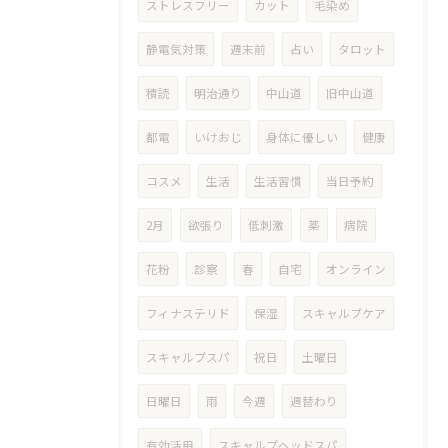
ストレスフリー
カット
毛染め
静電気対策
週末前
占い
タロット
積読
明治通り
中山道
旧中山道
都電
いけおじ
身体に優しい
健康
コスメ
生活
生活習慣
当日予約
2月
欲張り
低刺激
薬
病院
花粉
診察
春
自宅
オンライン
フィナステリド
保湿
スキャルプケア
スキャルプスパ
祝日
土曜日
日曜日
雨
今週
週替わり
有効活用
スキャルプヘッドスパ