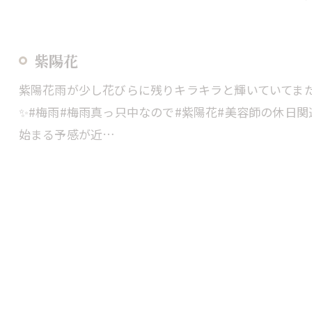
紫陽花
紫陽花雨が少し花びらに残りキラキラと輝いていてま
✨#梅雨#梅雨真っ只中なので#紫陽花#美容師の休日
始まる予感が近…