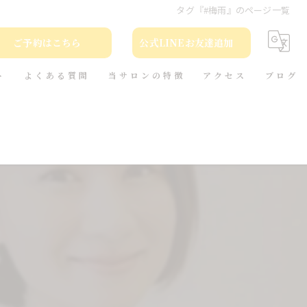
タグ『#梅雨』のページ一覧
ご予約はこちら
公式LINEお友達追加
ト
よくある質問
当サロンの特徴
アクセス
ブログ
カット
コラム
カラー
トリートメント
ヘッドスパ
本(小説)の貸出