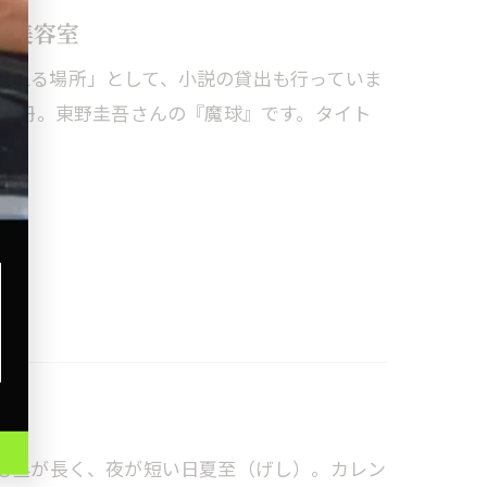
る美容室
本と出会える場所」として、小説の貸出も行っていま
んだ1冊。東野圭吾さんの『魔球』です。タイト
とも昼が長く、夜が短い日夏至（げし）。カレン