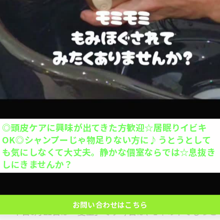
当日予約OK
【小説】今週の1冊【読書】本が借りられ
hairsalonhomeでは、髪を整えるだけでなく「
大人1人＋お子さん1人orお子さま2人OK◎お子さん
す(´▽`)今週ご紹介するのは、夏らしいテーマで選
の1人で座れるか挑戦を応援◎キッズカットデビュー
ルに“球”とあ…
応援◎座れない子抱っこOK※整髪料、暴れる、泣く
場合お断り。計2名の予約ができます。
お問い合わせはこちら
◎頭皮ケアに興味が出てきた方歓迎☆居眠りイビキ
クーポン一覧はこちら
OK◎シャンプーじゃ物足りない方に♪うとうとして
も気にしなくて大丈夫。静かな個室ならでは☆息抜き
しにきませんか？
今日はなんの日？【毎日が誰かの記念日】
お問い合わせはこちら
本日6月21日は「夏至」です今日は、1年の中でもっ