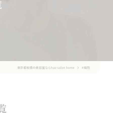
覧
東京都板橋の美容室ならhair salon home
#梅雨
覧