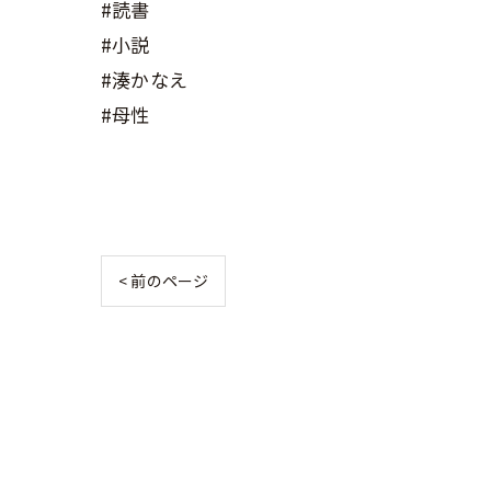
#読書
#小説
#湊かなえ
#母性
< 前のページ