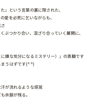
当日予約OK
きた」という言葉の裏に隠された、
らの愛を必死に乞いながらも、
大人1人＋お子さん1人orお子さま2人OK◎お子さん
気さ
の1人で座れるか挑戦を応援◎キッズカットデビュー
しくぶつかり合い、混ざり合っていく展開に、
応援◎座れない子抱っこOK※整髪料、暴れる、泣く
男性限定★最短60分で完了のクイック白髪染め＆カ
場合お断り。計2名の予約ができます。
ット☆「ちょっと気になる…」を気軽にケア。週末前
におすすめ◎自然で清潔感のある仕上がり☆
お問い合わせはこちら
とに嫌な気分になるミステリー）」の真髄です
うはずです(^ ^)
クーポン一覧はこちら
お問い合わせはこちら
な汗が流れるような感覚
ても余韻が残る。